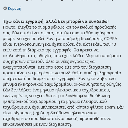
Κορυφή
Έχω κάνει εγγραφή, αλλά δεν μπορώ να συνδεθώ!
Πρώτα, ελέγξτε το όνομα μέλους και τον κωδικό πρόσβασής
σας. Εάν αυτά είναι σωστά, τότε ένα από τα δύο πράγματα
μπορεί να έχει συμβεί. Εάν η υποστήριξη διακήρυξης COPPA
είναι ενεργοποιημένη και έχετε ορίσει ότι είστε κάτω των 13
ετών κατά τη διάρκεια της εγγραφής, θα πρέπει να
ακολουθήσετε τις οδηγίες που έχετε λάβει. Μερικά συστήματα
συζητήσεων απαιτούν όλες οι νέες εγγραφές να
ενεργοποιούνται, είτε από εσάς είτε από τον διαχειριστή
προκειμένου να μπορέσετε να συνδεθείτε. Αυτή η πληροφορία
υπήρχε κατά τη διάρκεια της εγγραφής. Εάν έχετε λάβει ένα
μήνυμα ηλεκτρονικού ταχυδρομείου, ακολουθήστε τις οδηγίες.
Εάν δεν λάβετε ένα μήνυμα ηλεκτρονικού ταχυδρομείου,
ενδεχομένως να έχετε δώσει μια λανθασμένη διεύθυνση
ηλεκτρονικού ταχυδρομείου ή το μήνυμα ηλεκτρονικού
ταχυδρομείου, έχει μπλοκαριστεί από κάποιο φίλτρο spam. Εάν
είστε σίγουρος (-η) ότι η διεύθυνση ηλεκτρονικού
ταχυδρομείου που δώσατε είναι σωστή, προσπαθήστε να
επικοινωνήσετε με έναν διαχειριστή.