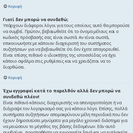
Κορυφή
Γιατί δεν μπορώ να συνδεθώ;
Υπάρχουν διάφοροι λόγοι για τους οποίους αυτό θα μπορούσε
να συμβεί. Πρώτον, βεβαιωθείτε ότι το όνομα μέλους και ο
κωδικός πρόσβασής σας είναι σωστά. Αν είναι σωστά,
επικοινωνήστε με κάποιον διαχειριστή του συστήματος
συζητήσεων για να βεβαιωθείτε ότι δεν έχετε απαγορευθεί.
Είναι επίσης πιθανό ο ιδιοκτήτης της ιστοσελίδας να έχει
κάποιο σφάλμα στις ρυθμίσεις και να χρειάζεται να το
διορθώσει.
Κορυφή
Έχω εγγραφεί κατά το παρελθόν αλλά δεν μπορώ να
συνδεθώ πλέον!
Είναι πιθανό κάποιος διαχειριστής να απενεργοποίησε ή να
διέγραψε τον λογαριασμό σας για κάποιο λόγο. Επίσης, πολλά
συστήματα συζητήσεων απομακρύνουν μέλη περιοδικά που δεν
έχουν δημοσιεύσει μηνύματα για μεγάλο χρονικό διάστημα για
να μειώσουν το μέγεθος της βάσης δεδομένων. Εάν αυτό
συμβαίνει, προσπαθήστε να εγγραφείτε ξανά και να εμπλακείτε