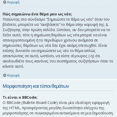
Κορυφή
Πώς σημειώνω ένα θέμα μου ως νέο;
Πατώντας στο σύνδεσμο “Σημειώστε το θέμα ως νέο” όταν τον
βλέπετε, μπορείτε να “ανεβάσετε” το θέμα στην κορυφή της Δ.
Συζήτησης στην πρώτη σελίδα. Ωστόσο, αν δεν μπορείτε να το
δείτε αυτό, τότε η σημείωση θεμάτων ως νέα μπορεί να είναι
απενεργοποιημένη ή το περιθώριο χρόνου ανάμεσα σε
σημειώσεις θεμάτων ως νέα δεν έχει ακόμη επιτευχθεί. Είναι
επίσης δυνατόν να σημειώσετε ως νέο το θέμα απλώς
απαντώντας σε αυτό, ωστόσο, να είστε σίγουρος (-η) ότι
ακολουθείτε τους κανόνες του συστήματος συζητήσεων όταν το
κάνετε αυτό.
Κορυφή
Μορφοποίηση και τύποι θεμάτων
Τι είναι ο BBCode;
Ο BBCode (Bulletin Board Code) είναι μία ιδιαίτερη εφαρμογή
της HTML, προσφέροντας μεγάλη δυνατότητα ελέγχου της
μορφοποίησης σε συγκεκριμένα αντικείμενα σε μια δημοσίευση.