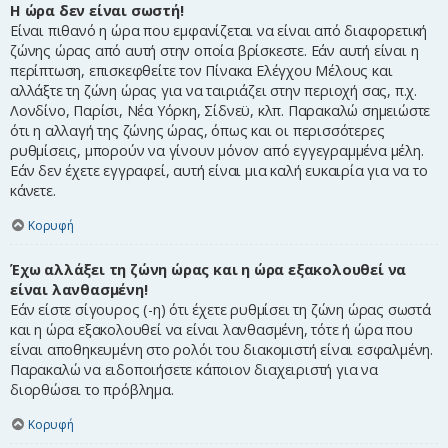
Η ώρα δεν είναι σωστή!
Είναι πιθανό η ώρα που εμφανίζεται να είναι από διαφορετική
ζώνης ώρας από αυτή στην οποία βρίσκεστε. Εάν αυτή είναι η
περίπτωση, επισκεφθείτε τον Πίνακα Ελέγχου Μέλους και
αλλάξτε τη ζώνη ώρας για να ταιριάζει στην περιοχή σας, π.χ.
Λονδίνο, Παρίσι, Νέα Υόρκη, Σίδνεϋ, κλπ. Παρακαλώ σημειώστε
ότι η αλλαγή της ζώνης ώρας, όπως και οι περισσότερες
ρυθμίσεις, μπορούν να γίνουν μόνον από εγγεγραμμένα μέλη.
Εάν δεν έχετε εγγραφεί, αυτή είναι μια καλή ευκαιρία για να το
κάνετε.
Κορυφή
Έχω αλλάξει τη ζώνη ώρας και η ώρα εξακολουθεί να
είναι λανθασμένη!
Εάν είστε σίγουρος (-η) ότι έχετε ρυθμίσει τη ζώνη ώρας σωστά
και η ώρα εξακολουθεί να είναι λανθασμένη, τότε ή ώρα που
είναι αποθηκευμένη στο ρολόι του διακομιστή είναι εσφαλμένη.
Παρακαλώ να ειδοποιήσετε κάποιον διαχειριστή για να
διορθώσει το πρόβλημα.
Κορυφή