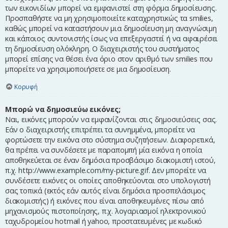
των εικονιδίων μπορεί να εμφανιστεί στη φόρμα δημοσίευσης.
Προσπαθήστε να μη χρησιμοποιείτε καταχρηστικώς τα smilies,
καθώς μπορεί να καταστήσουν μια δημοσίευση μη αναγνώσιμη
και κάποιος συντονιστής ίσως να επεξεργαστεί ή να αφαιρέσει
τη δημοσίευση ολόκληρη. Ο διαχειριστής του συστήματος
μπορεί επίσης να θέσει ένα όριο στον αριθμό των smilies που
μπορείτε να χρησιμοποιήσετε σε μια δημοσίευση.
Κορυφή
Μπορώ να δημοσιεύω εικόνες;
Ναι, εικόνες μπορούν να εμφανίζονται στις δημοσιεύσεις σας.
Εάν ο διαχειριστής επιτρέπει τα συνημμένα, μπορείτε να
φορτώσετε την εικόνα στο σύστημα συζητήσεων. Διαφορετικά,
θα πρέπει να συνδέσετε με παραπομπή μία εικόνα η οποία
αποθηκεύεται σε έναν δημόσια προσβάσιμο διακομιστή ιστού,
π.χ. http://www.example.com/my-picture.gif. Δεν μπορείτε να
συνδέσετε εικόνες οι οποίες αποθηκεύονται στο υπολογιστή
σας τοπικά (εκτός εάν αυτός είναι δημόσια προσπελάσιμος
διακομιστής) ή εικόνες που είναι αποθηκευμένες πίσω από
μηχανισμούς πιστοποίησης, π.χ. λογαριασμοί ηλεκτρονικού
ταχυδρομείου hotmail ή yahoo, προστατευμένες με κωδικό