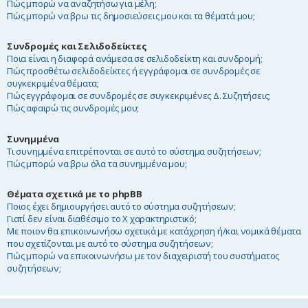
Πώς μπορώ να αναζητήσω για μέλη;
Πώς μπορώ να βρω τις δημοσιεύσεις μου και τα θέματά μου;
Συνδρομές και Σελιδοδείκτες
Ποια είναι η διαφορά ανάμεσα σε σελιδοδείκτη και συνδρομή;
Πώς προσθέτω σελιδοδείκτες ή εγγράφομαι σε συνδρομές σε
συγκεκριμένα θέματα;
Πώς εγγράφομαι σε συνδρομές σε συγκεκριμένες Δ. Συζητήσεις;
Πώς αφαιρώ τις συνδρομές μου;
Συνημμένα
Τι συνημμένα επιτρέπονται σε αυτό το σύστημα συζητήσεων;
Πώς μπορώ να βρω όλα τα συνημμένα μου;
Θέματα σχετικά με το phpBB
Ποιος έχει δημιουργήσει αυτό το σύστημα συζητήσεων;
Γιατί δεν είναι διαθέσιμο το Χ χαρακτηριστικό;
Με ποιον θα επικοινωνήσω σχετικά με κατάχρηση ή/και νομικά θέματα
που σχετίζονται με αυτό το σύστημα συζητήσεων;
Πώς μπορώ να επικοινωνήσω με τον διαχειριστή του συστήματος
συζητήσεων;