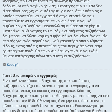
κηδεμόνα, που να επιτρέπει τη συλλογή προσωπικών
δεδομένων από ανήλικο ηλικίας μικρότερης των 13. Εάν δεν
είστε σίγουρος (-η) αν αυτό ισχύει για σας, όπως κάποιος ο
οποίος προσπαθεί να εγγραφεί ή στην ιστοσελίδα που
προσπαθείτε να εγγραφείτε, επικοινωνήστε με νομικό
σύμβουλο για βοήθεια. Παρακαλώ σημειώστε ότι το phpBB
Limited και ο ιδιοκτήτης του εν λόγω συστήματος συζητήσεων
δεν μπορεί να δώσει νομική συμβουλή και δεν είναι ένα σημείο
επαφής για ενδοιασμούς νομικού χαρακτήρα οποιουδήποτε
είδους, εκτός από τις περιπτώσεις που περιγράφονται στην
ερώτηση “Με ποιόν θα επικοινωνήσω σχετικά με νομικά ή
θέματα κατάχρησης πάνω στο σύστημα συζητήσεων;”.
Κορυφή
Γιατί δεν μπορώ να εγγραφώ;
Είναι πιθανόν κάποιος διαχειριστής του συστήματος
συζητήσεων να έχει απενεργοποιήσει τις εγγραφές για να
αποτρέψει νέους επισκέπτες να εγγραφούν. Κάποιος
διαχειριστής του συστήματος συζητήσεων μπορεί επίσης να έχει
αποκλείσει την IP διεύθυνσή σας ή να μην επιτρέπει το όνομα
μέλους που προσπαθείτε να καταχωρίσετε. Επικοινωνήστε με
κάποιον διαχειριστή του συστήματος συζητήσεων για βοήθεια.