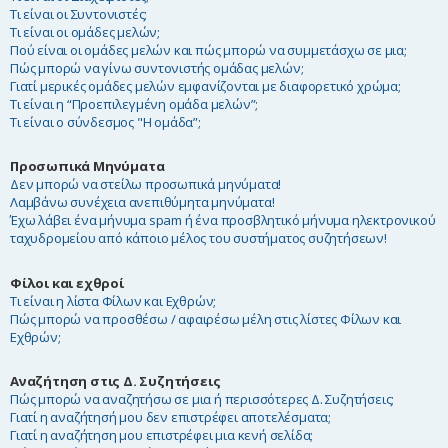
Τι είναι οι Συντονιστές;
Τι είναι οι ομάδες μελών;
Πού είναι οι ομάδες μελών και πώς μπορώ να συμμετάσχω σε μια;
Πώς μπορώ να γίνω συντονιστής ομάδας μελών;
Γιατί μερικές ομάδες μελών εμφανίζονται με διαφορετικό χρώμα;
Τι είναι η “Προεπιλεγμένη ομάδα μελών”;
Τι είναι ο σύνδεσμος "Η ομάδα”;
Προσωπικά Μηνύματα
Δεν μπορώ να στείλω προσωπικά μηνύματα!
Λαμβάνω συνέχεια ανεπιθύμητα μηνύματα!
Έχω λάβει ένα μήνυμα spam ή ένα προσβλητικό μήνυμα ηλεκτρονικού
ταχυδρομείου από κάποιο μέλος του συστήματος συζητήσεων!
Φίλοι και εχθροί
Τι είναι η λίστα Φίλων και Εχθρών;
Πώς μπορώ να προσθέσω / αφαιρέσω μέλη στις λίστες Φίλων και
Εχθρών;
Αναζήτηση στις Δ. Συζητήσεις
Πώς μπορώ να αναζητήσω σε μια ή περισσότερες Δ. Συζητήσεις;
Γιατί η αναζήτησή μου δεν επιστρέφει αποτελέσματα;
Γιατί η αναζήτηση μου επιστρέφει μια κενή σελίδα;