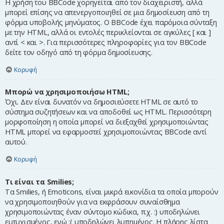
Η χρήση του BBCode χορηγείται από τον διαχειριστή, αλλά
μπορεί επίσης να απενεργοποιηθεί σε μια δημοσίευση από τη
φόρμα υποβολής μηνύματος. Ο BBCode έχει παρόμοια σύνταξη
με την HTML, αλλά οι εντολές περικλείονται σε αγκύλες [ και ]
αντί < και >. Για περισσότερες πληροφορίες για τον BBCode
δείτε τον οδηγό από τη φόρμα δημοσίευσης.
Κορυφή
Μπορώ να χρησιμοποιήσω HTML;
Όχι. Δεν είναι δυνατόν να δημοσιεύσετε HTML σε αυτό το
σύστημα συζητήσεων και να αποδοθεί ως HTML. Περισσότερη
μορφοποίηση η οποία μπορεί να διεξαχθεί χρησιμοποιώντας
HTML μπορεί να εφαρμοστεί χρησιμοποιώντας BBCode αντί
αυτού.
Κορυφή
Τι είναι τα Smilies;
Τα Smilies, ή Emoticons, είναι μικρά εικονίδια τα οποία μπορούν
να χρησιμοποιηθούν για να εκφράσουν συναίσθημα
χρησιμοποιώντας έναν σύντομο κώδικα, π.χ. :) υποδηλώνει
ευτυχισμένος, ενώ :( υποδηλώνει λυπημένος. Η πλήρης λίστα