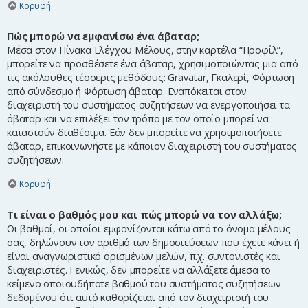
Κορυφή
Πώς μπορώ να εμφανίσω ένα άβαταρ;
Μέσα στον Πίνακα Ελέγχου Μέλους, στην καρτέλα “Προφίλ”,
μπορείτε να προσθέσετε ένα άβαταρ, χρησιμοποιώντας μια από
τις ακόλουθες τέσσερις μεθόδους: Gravatar, Γκαλερί, Φόρτωση
από σύνδεσμο ή Φόρτωση άβαταρ. Εναπόκειται στον
διαχειριστή του συστήματος συζητήσεων να ενεργοποιήσει τα
άβαταρ και να επιλέξει τον τρόπο με τον οποίο μπορεί να
καταστούν διαθέσιμα. Εάν δεν μπορείτε να χρησιμοποιήσετε
άβαταρ, επικοινωνήστε με κάποιον διαχειριστή του συστήματος
συζητήσεων.
Κορυφή
Τι είναι ο βαθμός μου και πώς μπορώ να τον αλλάξω;
Οι βαθμοί, οι οποίοι εμφανίζονται κάτω από το όνομα μέλους
σας, δηλώνουν τον αριθμό των δημοσιεύσεων που έχετε κάνει ή
είναι αναγνωριστικό ορισμένων μελών, π.χ. συντονιστές και
διαχειριστές. Γενικώς, δεν μπορείτε να αλλάξετε άμεσα το
κείμενο οποιουδήποτε βαθμού του συστήματος συζητήσεων
δεδομένου ότι αυτό καθορίζεται από τον διαχειριστή του