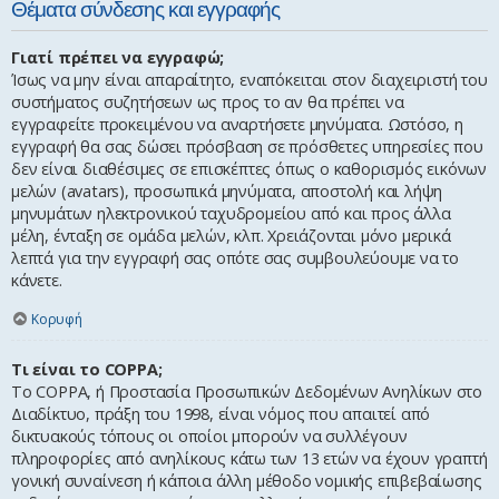
Θέματα σύνδεσης και εγγραφής
Γιατί πρέπει να εγγραφώ;
Ίσως να μην είναι απαραίτητο, εναπόκειται στον διαχειριστή του
συστήματος συζητήσεων ως προς το αν θα πρέπει να
εγγραφείτε προκειμένου να αναρτήσετε μηνύματα. Ωστόσο, η
εγγραφή θα σας δώσει πρόσβαση σε πρόσθετες υπηρεσίες που
δεν είναι διαθέσιμες σε επισκέπτες όπως ο καθορισμός εικόνων
μελών (avatars), προσωπικά μηνύματα, αποστολή και λήψη
μηνυμάτων ηλεκτρονικού ταχυδρομείου από και προς άλλα
μέλη, ένταξη σε ομάδα μελών, κλπ. Χρειάζονται μόνο μερικά
λεπτά για την εγγραφή σας οπότε σας συμβουλεύουμε να το
κάνετε.
Κορυφή
Τι είναι το COPPA;
Το COPPA, ή Προστασία Προσωπικών Δεδομένων Ανηλίκων στο
Διαδίκτυο, πράξη του 1998, είναι νόμος που απαιτεί από
δικτυακούς τόπους οι οποίοι μπορούν να συλλέγουν
πληροφορίες από ανηλίκους κάτω των 13 ετών να έχουν γραπτή
γονική συναίνεση ή κάποια άλλη μέθοδο νομικής επιβεβαίωσης