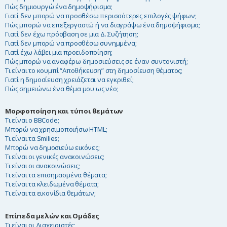
Πώς δημιουργώ ένα δημοψήφισμα;
Γιατί δεν μπορώ να προσθέσω περισσότερες επιλογές ψήφων;
Πώς μπορώ να επεξεργαστώ ή να διαγράψω ένα δημοψήφισμα;
Γιατί δεν έχω πρόσβαση σε μια Δ. Συζήτηση;
Γιατί δεν μπορώ να προσθέσω συνημμένα;
Γιατί έχω λάβει μια προειδοποίηση;
Πώς μπορώ να αναφέρω δημοσιεύσεις σε έναν συντονιστή;
Τι είναι το κουμπί “Αποθήκευση” στη δημοσίευση θέματος;
Γιατί η δημοσίευση χρειάζεται να εγκριθεί;
Πώς σημειώνω ένα θέμα μου ως νέο;
Μορφοποίηση και τύποι θεμάτων
Τι είναι ο BBCode;
Μπορώ να χρησιμοποιήσω HTML;
Τι είναι τα Smilies;
Μπορώ να δημοσιεύω εικόνες;
Τι είναι οι γενικές ανακοινώσεις;
Τι είναι οι ανακοινώσεις;
Τι είναι τα επισημασμένα θέματα;
Τι είναι τα κλειδωμένα θέματα;
Τι είναι τα εικονίδια θεμάτων;
Επίπεδα μελών και Ομάδες
Τι είναι οι Διαχειριστές;