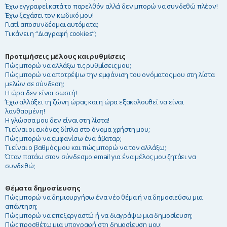
Έχω εγγραφεί κατά το παρελθόν αλλά δεν μπορώ να συνδεθώ πλέον!
η
Έχω ξεχάσει τον κωδικό μου!
Γιατί αποσυνδέομαι αυτόματα;
Τι κάνει η “Διαγραφή cookies”;
Προτιμήσεις μέλους και ρυθμίσεις
Πώς μπορώ να αλλάξω τις ρυθμίσεις μου;
Πώς μπορώ να αποτρέψω την εμφάνιση του ονόματος μου στη λίστα
μελών σε σύνδεση;
Η ώρα δεν είναι σωστή!
Έχω αλλάξει τη ζώνη ώρας και η ώρα εξακολουθεί να είναι
λανθασμένη!
Η γλώσσα μου δεν είναι στη λίστα!
Τι είναι οι εικόνες δίπλα στο όνομα χρήστη μου;
Πώς μπορώ να εμφανίσω ένα άβαταρ;
Τι είναι ο βαθμός μου και πώς μπορώ να τον αλλάξω;
Όταν πατάω στον σύνδεσμο email για ένα μέλος μου ζητάει να
συνδεθώ;
Θέματα δημοσίευσης
Πώς μπορώ να δημιουργήσω ένα νέο θέμα ή να δημοσιεύσω μια
απάντηση;
Πώς μπορώ να επεξεργαστώ ή να διαγράψω μια δημοσίευση;
Πώς προσθέτω μια υπογραφή στη δημοσίευση μου;