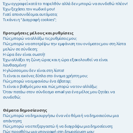
Έχω εγγραφεί κατά το παρελθόν αλλά δεν μπορώ να συνδεθώ πλέον!
η
Έχω ξεχάσει τον κωδικό μου!
Γιατί αποσυνδέομαι αυτόματα;
Τι κάνει η “Διαγραφή cookies”;
Προτιμήσεις μέλους και ρυθμίσεις
Πώς μπορώ να αλλάξω τις ρυθμίσεις μου;
Πώς μπορώ να αποτρέψω την εμφάνιση του ονόματος μου στη λίστα
μελών σε σύνδεση;
Η ώρα δεν είναι σωστή!
Έχω αλλάξει τη ζώνη ώρας και η ώρα εξακολουθεί να είναι
λανθασμένη!
Η γλώσσα μου δεν είναι στη λίστα!
Τι είναι οι εικόνες δίπλα στο όνομα χρήστη μου;
Πώς μπορώ να εμφανίσω ένα άβαταρ;
Τι είναι ο βαθμός μου και πώς μπορώ να τον αλλάξω;
Όταν πατάω στον σύνδεσμο email για ένα μέλος μου ζητάει να
συνδεθώ;
Θέματα δημοσίευσης
Πώς μπορώ να δημιουργήσω ένα νέο θέμα ή να δημοσιεύσω μια
απάντηση;
Πώς μπορώ να επεξεργαστώ ή να διαγράψω μια δημοσίευση;
Πώς προσθέτω μια υπογραφή στη δημοσίευση μου;