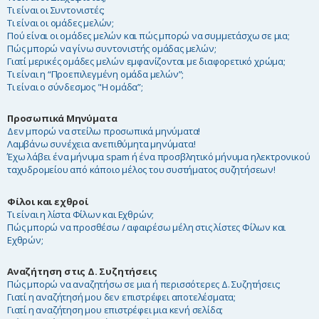
Τι είναι οι Συντονιστές;
Τι είναι οι ομάδες μελών;
Πού είναι οι ομάδες μελών και πώς μπορώ να συμμετάσχω σε μια;
Πώς μπορώ να γίνω συντονιστής ομάδας μελών;
Γιατί μερικές ομάδες μελών εμφανίζονται με διαφορετικό χρώμα;
Τι είναι η “Προεπιλεγμένη ομάδα μελών”;
Τι είναι ο σύνδεσμος "Η ομάδα”;
Προσωπικά Μηνύματα
Δεν μπορώ να στείλω προσωπικά μηνύματα!
Λαμβάνω συνέχεια ανεπιθύμητα μηνύματα!
Έχω λάβει ένα μήνυμα spam ή ένα προσβλητικό μήνυμα ηλεκτρονικού
ταχυδρομείου από κάποιο μέλος του συστήματος συζητήσεων!
Φίλοι και εχθροί
Τι είναι η λίστα Φίλων και Εχθρών;
Πώς μπορώ να προσθέσω / αφαιρέσω μέλη στις λίστες Φίλων και
Εχθρών;
Αναζήτηση στις Δ. Συζητήσεις
Πώς μπορώ να αναζητήσω σε μια ή περισσότερες Δ. Συζητήσεις;
Γιατί η αναζήτησή μου δεν επιστρέφει αποτελέσματα;
Γιατί η αναζήτηση μου επιστρέφει μια κενή σελίδα;