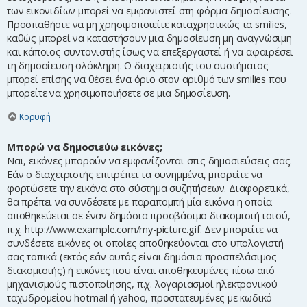
των εικονιδίων μπορεί να εμφανιστεί στη φόρμα δημοσίευσης.
Προσπαθήστε να μη χρησιμοποιείτε καταχρηστικώς τα smilies,
καθώς μπορεί να καταστήσουν μια δημοσίευση μη αναγνώσιμη
και κάποιος συντονιστής ίσως να επεξεργαστεί ή να αφαιρέσει
τη δημοσίευση ολόκληρη. Ο διαχειριστής του συστήματος
μπορεί επίσης να θέσει ένα όριο στον αριθμό των smilies που
μπορείτε να χρησιμοποιήσετε σε μια δημοσίευση.
Κορυφή
Μπορώ να δημοσιεύω εικόνες;
Ναι, εικόνες μπορούν να εμφανίζονται στις δημοσιεύσεις σας.
Εάν ο διαχειριστής επιτρέπει τα συνημμένα, μπορείτε να
φορτώσετε την εικόνα στο σύστημα συζητήσεων. Διαφορετικά,
θα πρέπει να συνδέσετε με παραπομπή μία εικόνα η οποία
αποθηκεύεται σε έναν δημόσια προσβάσιμο διακομιστή ιστού,
π.χ. http://www.example.com/my-picture.gif. Δεν μπορείτε να
συνδέσετε εικόνες οι οποίες αποθηκεύονται στο υπολογιστή
σας τοπικά (εκτός εάν αυτός είναι δημόσια προσπελάσιμος
διακομιστής) ή εικόνες που είναι αποθηκευμένες πίσω από
μηχανισμούς πιστοποίησης, π.χ. λογαριασμοί ηλεκτρονικού
ταχυδρομείου hotmail ή yahoo, προστατευμένες με κωδικό