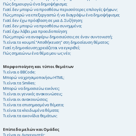
Πώς δημιουργώ ένα δημοψήφισμα;
Γιατί δεν μπορώ να προσθέσω περισσότερες επιλογές ψήφων;
Πώς μπορώ να επεξεργαστώ ή να διαγράψω ένα δημοψήφισμα;
Γιατί δεν έχω πρόσβαση σε μια Δ. Συζήτηση;
Γιατί δεν μπορώ να προσθέσω συνημμένα;
Γιατί έχω λάβει μια προειδοποίηση;
Πώς μπορώ να αναφέρω δημοσιεύσεις σε έναν συντονιστή;
Τι είναι το κουμπί “Αποθήκευση” στη δημοσίευση θέματος;
Γιατί η δημοσίευση χρειάζεται να εγκριθεί;
Πώς σημειώνω ένα θέμα μου ως νέο;
Μορφοποίηση και τύποι θεμάτων
Τι είναι ο BBCode;
Μπορώ να χρησιμοποιήσω HTML;
Τι είναι τα Smilies;
Μπορώ να δημοσιεύω εικόνες;
Τι είναι οι γενικές ανακοινώσεις;
Τι είναι οι ανακοινώσεις;
Τι είναι τα επισημασμένα θέματα;
Τι είναι τα κλειδωμένα θέματα;
Τι είναι τα εικονίδια θεμάτων;
Επίπεδα μελών και Ομάδες
Τι είναι οι Διαχειριστές;