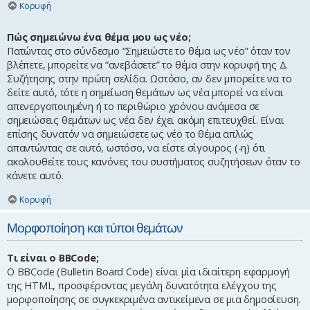
Κορυφή
Πώς σημειώνω ένα θέμα μου ως νέο;
Πατώντας στο σύνδεσμο “Σημειώστε το θέμα ως νέο” όταν τον
βλέπετε, μπορείτε να “ανεβάσετε” το θέμα στην κορυφή της Δ.
Συζήτησης στην πρώτη σελίδα. Ωστόσο, αν δεν μπορείτε να το
δείτε αυτό, τότε η σημείωση θεμάτων ως νέα μπορεί να είναι
απενεργοποιημένη ή το περιθώριο χρόνου ανάμεσα σε
σημειώσεις θεμάτων ως νέα δεν έχει ακόμη επιτευχθεί. Είναι
επίσης δυνατόν να σημειώσετε ως νέο το θέμα απλώς
απαντώντας σε αυτό, ωστόσο, να είστε σίγουρος (-η) ότι
ακολουθείτε τους κανόνες του συστήματος συζητήσεων όταν το
κάνετε αυτό.
Κορυφή
Μορφοποίηση και τύποι θεμάτων
Τι είναι ο BBCode;
Ο BBCode (Bulletin Board Code) είναι μία ιδιαίτερη εφαρμογή
της HTML, προσφέροντας μεγάλη δυνατότητα ελέγχου της
μορφοποίησης σε συγκεκριμένα αντικείμενα σε μια δημοσίευση.