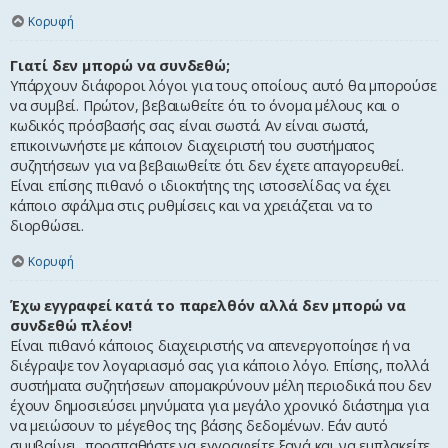
Κορυφή
Γιατί δεν μπορώ να συνδεθώ;
Υπάρχουν διάφοροι λόγοι για τους οποίους αυτό θα μπορούσε
να συμβεί. Πρώτον, βεβαιωθείτε ότι το όνομα μέλους και ο
κωδικός πρόσβασής σας είναι σωστά. Αν είναι σωστά,
επικοινωνήστε με κάποιον διαχειριστή του συστήματος
συζητήσεων για να βεβαιωθείτε ότι δεν έχετε απαγορευθεί.
Είναι επίσης πιθανό ο ιδιοκτήτης της ιστοσελίδας να έχει
κάποιο σφάλμα στις ρυθμίσεις και να χρειάζεται να το
διορθώσει.
Κορυφή
Έχω εγγραφεί κατά το παρελθόν αλλά δεν μπορώ να
συνδεθώ πλέον!
Είναι πιθανό κάποιος διαχειριστής να απενεργοποίησε ή να
διέγραψε τον λογαριασμό σας για κάποιο λόγο. Επίσης, πολλά
συστήματα συζητήσεων απομακρύνουν μέλη περιοδικά που δεν
έχουν δημοσιεύσει μηνύματα για μεγάλο χρονικό διάστημα για
να μειώσουν το μέγεθος της βάσης δεδομένων. Εάν αυτό
συμβαίνει, προσπαθήστε να εγγραφείτε ξανά και να εμπλακείτε