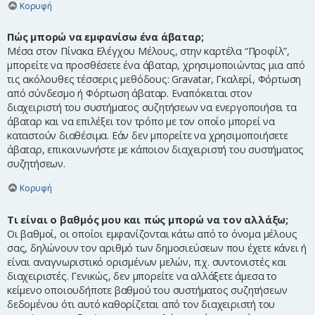
Κορυφή
Πώς μπορώ να εμφανίσω ένα άβαταρ;
Μέσα στον Πίνακα Ελέγχου Μέλους, στην καρτέλα “Προφίλ”,
μπορείτε να προσθέσετε ένα άβαταρ, χρησιμοποιώντας μια από
τις ακόλουθες τέσσερις μεθόδους: Gravatar, Γκαλερί, Φόρτωση
από σύνδεσμο ή Φόρτωση άβαταρ. Εναπόκειται στον
διαχειριστή του συστήματος συζητήσεων να ενεργοποιήσει τα
άβαταρ και να επιλέξει τον τρόπο με τον οποίο μπορεί να
καταστούν διαθέσιμα. Εάν δεν μπορείτε να χρησιμοποιήσετε
άβαταρ, επικοινωνήστε με κάποιον διαχειριστή του συστήματος
συζητήσεων.
Κορυφή
Τι είναι ο βαθμός μου και πώς μπορώ να τον αλλάξω;
Οι βαθμοί, οι οποίοι εμφανίζονται κάτω από το όνομα μέλους
σας, δηλώνουν τον αριθμό των δημοσιεύσεων που έχετε κάνει ή
είναι αναγνωριστικό ορισμένων μελών, π.χ. συντονιστές και
διαχειριστές. Γενικώς, δεν μπορείτε να αλλάξετε άμεσα το
κείμενο οποιουδήποτε βαθμού του συστήματος συζητήσεων
δεδομένου ότι αυτό καθορίζεται από τον διαχειριστή του