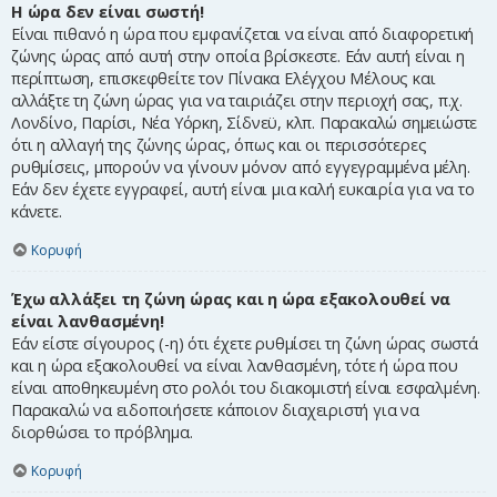
Η ώρα δεν είναι σωστή!
Είναι πιθανό η ώρα που εμφανίζεται να είναι από διαφορετική
ζώνης ώρας από αυτή στην οποία βρίσκεστε. Εάν αυτή είναι η
περίπτωση, επισκεφθείτε τον Πίνακα Ελέγχου Μέλους και
αλλάξτε τη ζώνη ώρας για να ταιριάζει στην περιοχή σας, π.χ.
Λονδίνο, Παρίσι, Νέα Υόρκη, Σίδνεϋ, κλπ. Παρακαλώ σημειώστε
ότι η αλλαγή της ζώνης ώρας, όπως και οι περισσότερες
ρυθμίσεις, μπορούν να γίνουν μόνον από εγγεγραμμένα μέλη.
Εάν δεν έχετε εγγραφεί, αυτή είναι μια καλή ευκαιρία για να το
κάνετε.
Κορυφή
Έχω αλλάξει τη ζώνη ώρας και η ώρα εξακολουθεί να
είναι λανθασμένη!
Εάν είστε σίγουρος (-η) ότι έχετε ρυθμίσει τη ζώνη ώρας σωστά
και η ώρα εξακολουθεί να είναι λανθασμένη, τότε ή ώρα που
είναι αποθηκευμένη στο ρολόι του διακομιστή είναι εσφαλμένη.
Παρακαλώ να ειδοποιήσετε κάποιον διαχειριστή για να
διορθώσει το πρόβλημα.
Κορυφή