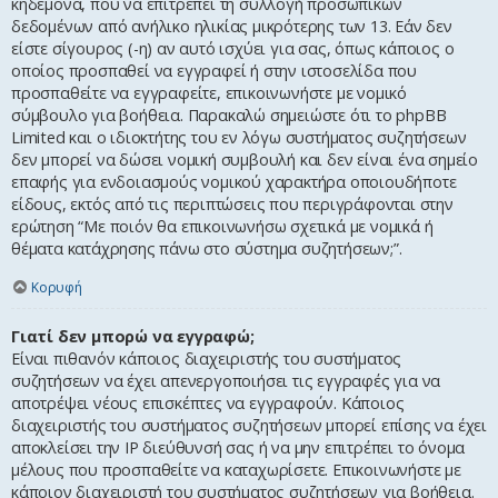
κηδεμόνα, που να επιτρέπει τη συλλογή προσωπικών
δεδομένων από ανήλικο ηλικίας μικρότερης των 13. Εάν δεν
είστε σίγουρος (-η) αν αυτό ισχύει για σας, όπως κάποιος ο
οποίος προσπαθεί να εγγραφεί ή στην ιστοσελίδα που
προσπαθείτε να εγγραφείτε, επικοινωνήστε με νομικό
σύμβουλο για βοήθεια. Παρακαλώ σημειώστε ότι το phpBB
Limited και ο ιδιοκτήτης του εν λόγω συστήματος συζητήσεων
δεν μπορεί να δώσει νομική συμβουλή και δεν είναι ένα σημείο
επαφής για ενδοιασμούς νομικού χαρακτήρα οποιουδήποτε
είδους, εκτός από τις περιπτώσεις που περιγράφονται στην
ερώτηση “Με ποιόν θα επικοινωνήσω σχετικά με νομικά ή
θέματα κατάχρησης πάνω στο σύστημα συζητήσεων;”.
Κορυφή
Γιατί δεν μπορώ να εγγραφώ;
Είναι πιθανόν κάποιος διαχειριστής του συστήματος
συζητήσεων να έχει απενεργοποιήσει τις εγγραφές για να
αποτρέψει νέους επισκέπτες να εγγραφούν. Κάποιος
διαχειριστής του συστήματος συζητήσεων μπορεί επίσης να έχει
αποκλείσει την IP διεύθυνσή σας ή να μην επιτρέπει το όνομα
μέλους που προσπαθείτε να καταχωρίσετε. Επικοινωνήστε με
κάποιον διαχειριστή του συστήματος συζητήσεων για βοήθεια.