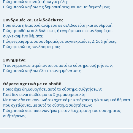
Πώς μπορώ να αναζητήσω για μέλη;
Πώς μπορώ να βρω τις δημοσιεύσεις μου και τα θέματά μου;
Συνδρομές και Σελιδοδείκτες
Ποια είναι η διαφορά ανάμεσα σε σελιδοδείκτη και συνδρομή;
Πώς προσθέτω σελιδοδείκτες ή εγγράφομαι σε συνδρομές σε
συγκεκριμένα θέματα;
Πώς εγγράφομαι σε συνδρομές σε συγκεκριμένες Δ. Συζητήσεις;
Πώς αφαιρώ τις συνδρομές μου;
Συνημμένα
Τι συνημμένα επιτρέπονται σε αυτό το σύστημα συζητήσεων;
Πώς μπορώ να βρω όλα τα συνημμένα μου;
Θέματα σχετικά με το phpBB
Ποιος έχει δημιουργήσει αυτό το σύστημα συζητήσεων;
Γιατί δεν είναι διαθέσιμο το Χ χαρακτηριστικό;
Με ποιον θα επικοινωνήσω σχετικά με κατάχρηση ή/και νομικά θέματα
που σχετίζονται με αυτό το σύστημα συζητήσεων;
Πώς μπορώ να επικοινωνήσω με τον διαχειριστή του συστήματος
συζητήσεων;