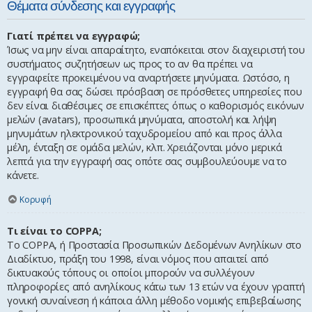
Θέματα σύνδεσης και εγγραφής
Γιατί πρέπει να εγγραφώ;
Ίσως να μην είναι απαραίτητο, εναπόκειται στον διαχειριστή του
συστήματος συζητήσεων ως προς το αν θα πρέπει να
εγγραφείτε προκειμένου να αναρτήσετε μηνύματα. Ωστόσο, η
εγγραφή θα σας δώσει πρόσβαση σε πρόσθετες υπηρεσίες που
δεν είναι διαθέσιμες σε επισκέπτες όπως ο καθορισμός εικόνων
μελών (avatars), προσωπικά μηνύματα, αποστολή και λήψη
μηνυμάτων ηλεκτρονικού ταχυδρομείου από και προς άλλα
μέλη, ένταξη σε ομάδα μελών, κλπ. Χρειάζονται μόνο μερικά
λεπτά για την εγγραφή σας οπότε σας συμβουλεύουμε να το
κάνετε.
Κορυφή
Τι είναι το COPPA;
Το COPPA, ή Προστασία Προσωπικών Δεδομένων Ανηλίκων στο
Διαδίκτυο, πράξη του 1998, είναι νόμος που απαιτεί από
δικτυακούς τόπους οι οποίοι μπορούν να συλλέγουν
πληροφορίες από ανηλίκους κάτω των 13 ετών να έχουν γραπτή
γονική συναίνεση ή κάποια άλλη μέθοδο νομικής επιβεβαίωσης