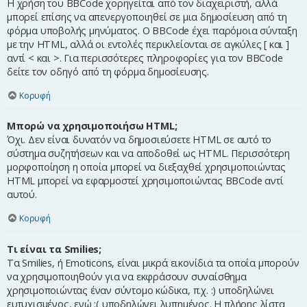
Η χρήση του BBCode χορηγείται από τον διαχειριστή, αλλά
μπορεί επίσης να απενεργοποιηθεί σε μια δημοσίευση από τη
φόρμα υποβολής μηνύματος. Ο BBCode έχει παρόμοια σύνταξη
με την HTML, αλλά οι εντολές περικλείονται σε αγκύλες [ και ]
αντί < και >. Για περισσότερες πληροφορίες για τον BBCode
δείτε τον οδηγό από τη φόρμα δημοσίευσης.
Κορυφή
Μπορώ να χρησιμοποιήσω HTML;
Όχι. Δεν είναι δυνατόν να δημοσιεύσετε HTML σε αυτό το
σύστημα συζητήσεων και να αποδοθεί ως HTML. Περισσότερη
μορφοποίηση η οποία μπορεί να διεξαχθεί χρησιμοποιώντας
HTML μπορεί να εφαρμοστεί χρησιμοποιώντας BBCode αντί
αυτού.
Κορυφή
Τι είναι τα Smilies;
Τα Smilies, ή Emoticons, είναι μικρά εικονίδια τα οποία μπορούν
να χρησιμοποιηθούν για να εκφράσουν συναίσθημα
χρησιμοποιώντας έναν σύντομο κώδικα, π.χ. :) υποδηλώνει
ευτυχισμένος, ενώ :( υποδηλώνει λυπημένος. Η πλήρης λίστα