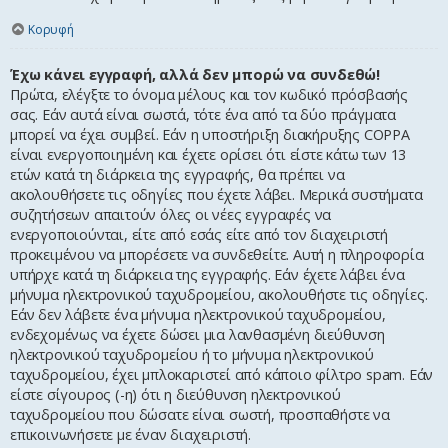
Κορυφή
Έχω κάνει εγγραφή, αλλά δεν μπορώ να συνδεθώ!
Πρώτα, ελέγξτε το όνομα μέλους και τον κωδικό πρόσβασής
σας. Εάν αυτά είναι σωστά, τότε ένα από τα δύο πράγματα
μπορεί να έχει συμβεί. Εάν η υποστήριξη διακήρυξης COPPA
είναι ενεργοποιημένη και έχετε ορίσει ότι είστε κάτω των 13
ετών κατά τη διάρκεια της εγγραφής, θα πρέπει να
ακολουθήσετε τις οδηγίες που έχετε λάβει. Μερικά συστήματα
συζητήσεων απαιτούν όλες οι νέες εγγραφές να
ενεργοποιούνται, είτε από εσάς είτε από τον διαχειριστή
προκειμένου να μπορέσετε να συνδεθείτε. Αυτή η πληροφορία
υπήρχε κατά τη διάρκεια της εγγραφής. Εάν έχετε λάβει ένα
μήνυμα ηλεκτρονικού ταχυδρομείου, ακολουθήστε τις οδηγίες.
Εάν δεν λάβετε ένα μήνυμα ηλεκτρονικού ταχυδρομείου,
ενδεχομένως να έχετε δώσει μια λανθασμένη διεύθυνση
ηλεκτρονικού ταχυδρομείου ή το μήνυμα ηλεκτρονικού
ταχυδρομείου, έχει μπλοκαριστεί από κάποιο φίλτρο spam. Εάν
είστε σίγουρος (-η) ότι η διεύθυνση ηλεκτρονικού
ταχυδρομείου που δώσατε είναι σωστή, προσπαθήστε να
επικοινωνήσετε με έναν διαχειριστή.