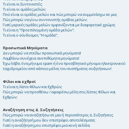
Τι είναι οι Συντονιστές;
Τι είναι οι ομάδες μελών;
Πού είναι οι ομάδες μελών και πώς μπορώ να συμμετάσχω σε μια;
Πώς μπορώ να γίνω συντονιστής ομάδας μελών;
Γιατί μερικές ομάδες μελών εμφανίζονται με διαφορετικό χρώμα;
Τι είναι η “Προεπιλεγμένη ομάδα μελών”;
Τι είναι ο σύνδεσμος "Η ομάδα”;
Προσωπικά Μηνύματα
Δεν μπορώ να στείλω προσωπικά μηνύματα!
Λαμβάνω συνέχεια ανεπιθύμητα μηνύματα!
Έχω λάβει ένα μήνυμα spam ή ένα προσβλητικό μήνυμα ηλεκτρονικού
ταχυδρομείου από κάποιο μέλος του συστήματος συζητήσεων!
Φίλοι και εχθροί
Τι είναι η λίστα Φίλων και Εχθρών;
Πώς μπορώ να προσθέσω / αφαιρέσω μέλη στις λίστες Φίλων και
Εχθρών;
Αναζήτηση στις Δ. Συζητήσεις
Πώς μπορώ να αναζητήσω σε μια ή περισσότερες Δ. Συζητήσεις;
Γιατί η αναζήτησή μου δεν επιστρέφει αποτελέσματα;
Γιατί η αναζήτηση μου επιστρέφει μια κενή σελίδα;