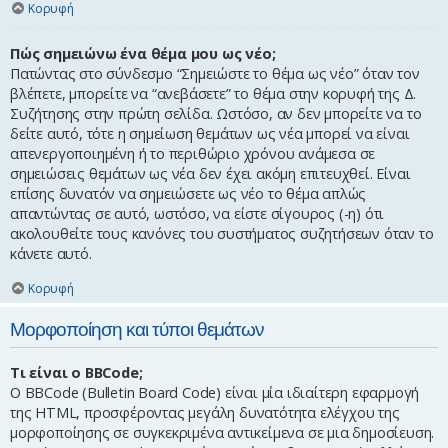
Κορυφή
Πώς σημειώνω ένα θέμα μου ως νέο;
Πατώντας στο σύνδεσμο “Σημειώστε το θέμα ως νέο” όταν τον
βλέπετε, μπορείτε να “ανεβάσετε” το θέμα στην κορυφή της Δ.
Συζήτησης στην πρώτη σελίδα. Ωστόσο, αν δεν μπορείτε να το
δείτε αυτό, τότε η σημείωση θεμάτων ως νέα μπορεί να είναι
απενεργοποιημένη ή το περιθώριο χρόνου ανάμεσα σε
σημειώσεις θεμάτων ως νέα δεν έχει ακόμη επιτευχθεί. Είναι
επίσης δυνατόν να σημειώσετε ως νέο το θέμα απλώς
απαντώντας σε αυτό, ωστόσο, να είστε σίγουρος (-η) ότι
ακολουθείτε τους κανόνες του συστήματος συζητήσεων όταν το
κάνετε αυτό.
Κορυφή
Μορφοποίηση και τύποι θεμάτων
Τι είναι ο BBCode;
Ο BBCode (Bulletin Board Code) είναι μία ιδιαίτερη εφαρμογή
της HTML, προσφέροντας μεγάλη δυνατότητα ελέγχου της
μορφοποίησης σε συγκεκριμένα αντικείμενα σε μια δημοσίευση.