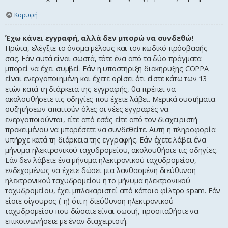
Κορυφή
Έχω κάνει εγγραφή, αλλά δεν μπορώ να συνδεθώ!
Πρώτα, ελέγξτε το όνομα μέλους και τον κωδικό πρόσβασής
σας. Εάν αυτά είναι σωστά, τότε ένα από τα δύο πράγματα
μπορεί να έχει συμβεί. Εάν η υποστήριξη διακήρυξης COPPA
είναι ενεργοποιημένη και έχετε ορίσει ότι είστε κάτω των 13
ετών κατά τη διάρκεια της εγγραφής, θα πρέπει να
ακολουθήσετε τις οδηγίες που έχετε λάβει. Μερικά συστήματα
συζητήσεων απαιτούν όλες οι νέες εγγραφές να
ενεργοποιούνται, είτε από εσάς είτε από τον διαχειριστή
προκειμένου να μπορέσετε να συνδεθείτε. Αυτή η πληροφορία
υπήρχε κατά τη διάρκεια της εγγραφής. Εάν έχετε λάβει ένα
μήνυμα ηλεκτρονικού ταχυδρομείου, ακολουθήστε τις οδηγίες.
Εάν δεν λάβετε ένα μήνυμα ηλεκτρονικού ταχυδρομείου,
ενδεχομένως να έχετε δώσει μια λανθασμένη διεύθυνση
ηλεκτρονικού ταχυδρομείου ή το μήνυμα ηλεκτρονικού
ταχυδρομείου, έχει μπλοκαριστεί από κάποιο φίλτρο spam. Εάν
είστε σίγουρος (-η) ότι η διεύθυνση ηλεκτρονικού
ταχυδρομείου που δώσατε είναι σωστή, προσπαθήστε να
επικοινωνήσετε με έναν διαχειριστή.