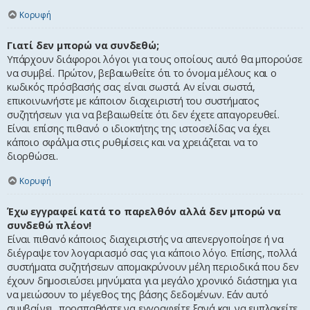
Κορυφή
Γιατί δεν μπορώ να συνδεθώ;
Υπάρχουν διάφοροι λόγοι για τους οποίους αυτό θα μπορούσε
να συμβεί. Πρώτον, βεβαιωθείτε ότι το όνομα μέλους και ο
κωδικός πρόσβασής σας είναι σωστά. Αν είναι σωστά,
επικοινωνήστε με κάποιον διαχειριστή του συστήματος
συζητήσεων για να βεβαιωθείτε ότι δεν έχετε απαγορευθεί.
Είναι επίσης πιθανό ο ιδιοκτήτης της ιστοσελίδας να έχει
κάποιο σφάλμα στις ρυθμίσεις και να χρειάζεται να το
διορθώσει.
Κορυφή
Έχω εγγραφεί κατά το παρελθόν αλλά δεν μπορώ να
συνδεθώ πλέον!
Είναι πιθανό κάποιος διαχειριστής να απενεργοποίησε ή να
διέγραψε τον λογαριασμό σας για κάποιο λόγο. Επίσης, πολλά
συστήματα συζητήσεων απομακρύνουν μέλη περιοδικά που δεν
έχουν δημοσιεύσει μηνύματα για μεγάλο χρονικό διάστημα για
να μειώσουν το μέγεθος της βάσης δεδομένων. Εάν αυτό
συμβαίνει, προσπαθήστε να εγγραφείτε ξανά και να εμπλακείτε