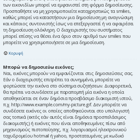
των εικονιδίων μπορεί να εμφανιστεί στη φόρμα δημοσίευσης.
Προσπαθήστε να μη χρησιμοποιείτε καταχρηστικώς τα smilies,
καθώς μπορεί να καταστήσουν μια δημοσίευση μη αναγνώσιμη
και κάποιος συντονιστής ίσως να επεξεργαστεί ή να αφαιρέσει
τη δημοσίευση ολόκληρη. Ο διαχειριστής του συστήματος
μπορεί επίσης να θέσει ένα όριο στον αριθμό των smilies που
μπορείτε να χρησιμοποιήσετε σε μια δημοσίευση.
Κορυφή
Μπορώ να δημοσιεύω εικόνες;
Ναι, εικόνες μπορούν να εμφανίζονται στις δημοσιεύσεις σας.
Εάν ο διαχειριστής επιτρέπει τα συνημμένα, μπορείτε να
φορτώσετε την εικόνα στο σύστημα συζητήσεων. Διαφορετικά,
θα πρέπει να συνδέσετε με παραπομπή μία εικόνα η οποία
αποθηκεύεται σε έναν δημόσια προσβάσιμο διακομιστή ιστού,
π.χ. http://www.example.com/my-picture.gif. Δεν μπορείτε να
συνδέσετε εικόνες οι οποίες αποθηκεύονται στο υπολογιστή
σας τοπικά (εκτός εάν αυτός είναι δημόσια προσπελάσιμος
διακομιστής) ή εικόνες που είναι αποθηκευμένες πίσω από
μηχανισμούς πιστοποίησης, π.χ. λογαριασμοί ηλεκτρονικού
ταχυδρομείου hotmail ή yahoo, προστατευμένες με κωδικό