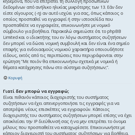
κηδεμόνα, που να επιτρέπει τη συλλογή προσωπικών
δεδομένων από ανήλικο ηλικίας μικρότερης των 13. Εάν δεν
είστε σίγουρος (-η) αν αυτό ισχύει για σας, όπως κάποιος ο
οποίος προσπαθεί να εγγραφεί ή στην ιστοσελίδα που
προσπαθείτε να εγγραφείτε, επικοινωνήστε με νομικό
σύμβουλο για βοήθεια. Παρακαλώ σημειώστε ότι το phpBB
Limited και ο ιδιοκτήτης του εν λόγω συστήματος συζητήσεων
δεν μπορεί να δώσει νομική συμβουλή και δεν είναι ένα σημείο
επαφής για ενδοιασμούς νομικού χαρακτήρα οποιουδήποτε
είδους, εκτός από τις περιπτώσεις που περιγράφονται στην
ερώτηση “Με ποιόν θα επικοινωνήσω σχετικά με νομικά ή
θέματα κατάχρησης πάνω στο σύστημα συζητήσεων;”.
Κορυφή
Γιατί δεν μπορώ να εγγραφώ;
Είναι πιθανόν κάποιος διαχειριστής του συστήματος
συζητήσεων να έχει απενεργοποιήσει τις εγγραφές για να
αποτρέψει νέους επισκέπτες να εγγραφούν. Κάποιος
διαχειριστής του συστήματος συζητήσεων μπορεί επίσης να έχει
αποκλείσει την IP διεύθυνσή σας ή να μην επιτρέπει το όνομα
μέλους που προσπαθείτε να καταχωρίσετε. Επικοινωνήστε με
κάποιον διαχειριστή του συστήματος συζητήσεων για βοήθεια.