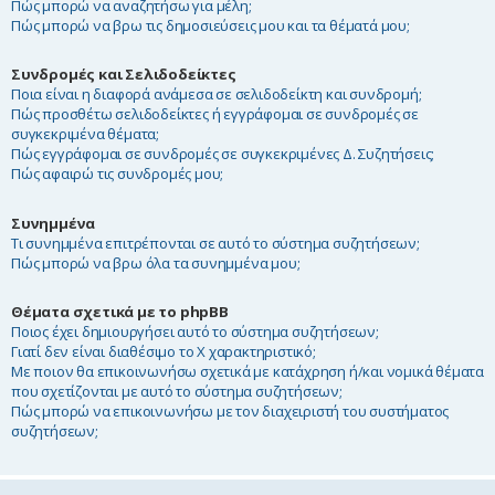
Πώς μπορώ να αναζητήσω για μέλη;
Πώς μπορώ να βρω τις δημοσιεύσεις μου και τα θέματά μου;
Συνδρομές και Σελιδοδείκτες
Ποια είναι η διαφορά ανάμεσα σε σελιδοδείκτη και συνδρομή;
Πώς προσθέτω σελιδοδείκτες ή εγγράφομαι σε συνδρομές σε
συγκεκριμένα θέματα;
Πώς εγγράφομαι σε συνδρομές σε συγκεκριμένες Δ. Συζητήσεις;
Πώς αφαιρώ τις συνδρομές μου;
Συνημμένα
Τι συνημμένα επιτρέπονται σε αυτό το σύστημα συζητήσεων;
Πώς μπορώ να βρω όλα τα συνημμένα μου;
Θέματα σχετικά με το phpBB
Ποιος έχει δημιουργήσει αυτό το σύστημα συζητήσεων;
Γιατί δεν είναι διαθέσιμο το Χ χαρακτηριστικό;
Με ποιον θα επικοινωνήσω σχετικά με κατάχρηση ή/και νομικά θέματα
που σχετίζονται με αυτό το σύστημα συζητήσεων;
Πώς μπορώ να επικοινωνήσω με τον διαχειριστή του συστήματος
συζητήσεων;