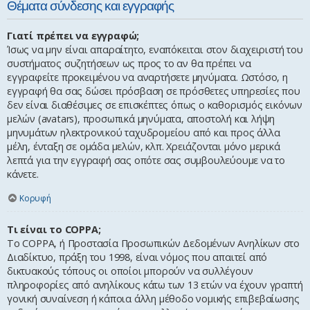
Θέματα σύνδεσης και εγγραφής
Γιατί πρέπει να εγγραφώ;
Ίσως να μην είναι απαραίτητο, εναπόκειται στον διαχειριστή του
συστήματος συζητήσεων ως προς το αν θα πρέπει να
εγγραφείτε προκειμένου να αναρτήσετε μηνύματα. Ωστόσο, η
εγγραφή θα σας δώσει πρόσβαση σε πρόσθετες υπηρεσίες που
δεν είναι διαθέσιμες σε επισκέπτες όπως ο καθορισμός εικόνων
μελών (avatars), προσωπικά μηνύματα, αποστολή και λήψη
μηνυμάτων ηλεκτρονικού ταχυδρομείου από και προς άλλα
μέλη, ένταξη σε ομάδα μελών, κλπ. Χρειάζονται μόνο μερικά
λεπτά για την εγγραφή σας οπότε σας συμβουλεύουμε να το
κάνετε.
Κορυφή
Τι είναι το COPPA;
Το COPPA, ή Προστασία Προσωπικών Δεδομένων Ανηλίκων στο
Διαδίκτυο, πράξη του 1998, είναι νόμος που απαιτεί από
δικτυακούς τόπους οι οποίοι μπορούν να συλλέγουν
πληροφορίες από ανηλίκους κάτω των 13 ετών να έχουν γραπτή
γονική συναίνεση ή κάποια άλλη μέθοδο νομικής επιβεβαίωσης