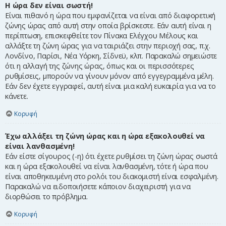
Η ώρα δεν είναι σωστή!
Είναι πιθανό η ώρα που εμφανίζεται να είναι από διαφορετική
ζώνης ώρας από αυτή στην οποία βρίσκεστε. Εάν αυτή είναι η
περίπτωση, επισκεφθείτε τον Πίνακα Ελέγχου Μέλους και
αλλάξτε τη ζώνη ώρας για να ταιριάζει στην περιοχή σας, π.χ.
Λονδίνο, Παρίσι, Νέα Υόρκη, Σίδνεϋ, κλπ. Παρακαλώ σημειώστε
ότι η αλλαγή της ζώνης ώρας, όπως και οι περισσότερες
ρυθμίσεις, μπορούν να γίνουν μόνον από εγγεγραμμένα μέλη.
Εάν δεν έχετε εγγραφεί, αυτή είναι μια καλή ευκαιρία για να το
κάνετε.
Κορυφή
Έχω αλλάξει τη ζώνη ώρας και η ώρα εξακολουθεί να
είναι λανθασμένη!
Εάν είστε σίγουρος (-η) ότι έχετε ρυθμίσει τη ζώνη ώρας σωστά
και η ώρα εξακολουθεί να είναι λανθασμένη, τότε ή ώρα που
είναι αποθηκευμένη στο ρολόι του διακομιστή είναι εσφαλμένη.
Παρακαλώ να ειδοποιήσετε κάποιον διαχειριστή για να
διορθώσει το πρόβλημα.
Κορυφή