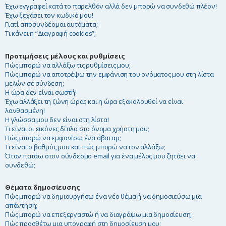
Έχω εγγραφεί κατά το παρελθόν αλλά δεν μπορώ να συνδεθώ πλέον!
η
Έχω ξεχάσει τον κωδικό μου!
Γιατί αποσυνδέομαι αυτόματα;
Τι κάνει η “Διαγραφή cookies”;
Προτιμήσεις μέλους και ρυθμίσεις
Πώς μπορώ να αλλάξω τις ρυθμίσεις μου;
Πώς μπορώ να αποτρέψω την εμφάνιση του ονόματος μου στη λίστα
μελών σε σύνδεση;
Η ώρα δεν είναι σωστή!
Έχω αλλάξει τη ζώνη ώρας και η ώρα εξακολουθεί να είναι
λανθασμένη!
Η γλώσσα μου δεν είναι στη λίστα!
Τι είναι οι εικόνες δίπλα στο όνομα χρήστη μου;
Πώς μπορώ να εμφανίσω ένα άβαταρ;
Τι είναι ο βαθμός μου και πώς μπορώ να τον αλλάξω;
Όταν πατάω στον σύνδεσμο email για ένα μέλος μου ζητάει να
συνδεθώ;
Θέματα δημοσίευσης
Πώς μπορώ να δημιουργήσω ένα νέο θέμα ή να δημοσιεύσω μια
απάντηση;
Πώς μπορώ να επεξεργαστώ ή να διαγράψω μια δημοσίευση;
Πώς προσθέτω μια υπογραφή στη δημοσίευση μου;