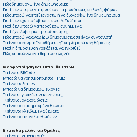
Πώς δημιουργώ ένα δημοψήφισμα;
Γιατί δεν μπορώ να προσθέσω περισσότερες επιλογές ψήφων;
Πώς μπορώ να επεξεργαστώ ή να διαγράψω ένα δημοψήφισμα;
Γιατί δεν έχω πρόσβαση σε μια Δ. Συζήτηση;
Γιατί δεν μπορώ να προσθέσω συνημμένα;
Γιατί έχω λάβει μια προειδοποίηση;
Πώς μπορώ να αναφέρω δημοσιεύσεις σε έναν συντονιστή;
Τι είναι το κουμπί “Αποθήκευση” στη δημοσίευση θέματος;
Γιατί η δημοσίευση χρειάζεται να εγκριθεί;
Πώς σημειώνω ένα θέμα μου ως νέο;
Μορφοποίηση και τύποι θεμάτων
Τι είναι ο BBCode;
Μπορώ να χρησιμοποιήσω HTML;
Τι είναι τα Smilies;
Μπορώ να δημοσιεύω εικόνες;
Τι είναι οι γενικές ανακοινώσεις;
Τι είναι οι ανακοινώσεις;
Τι είναι τα επισημασμένα θέματα;
Τι είναι τα κλειδωμένα θέματα;
Τι είναι τα εικονίδια θεμάτων;
Επίπεδα μελών και Ομάδες
Τι είναι οι Διαχειριστές;