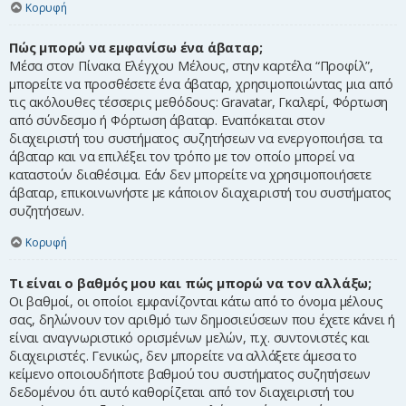
Κορυφή
Πώς μπορώ να εμφανίσω ένα άβαταρ;
Μέσα στον Πίνακα Ελέγχου Μέλους, στην καρτέλα “Προφίλ”,
μπορείτε να προσθέσετε ένα άβαταρ, χρησιμοποιώντας μια από
τις ακόλουθες τέσσερις μεθόδους: Gravatar, Γκαλερί, Φόρτωση
από σύνδεσμο ή Φόρτωση άβαταρ. Εναπόκειται στον
διαχειριστή του συστήματος συζητήσεων να ενεργοποιήσει τα
άβαταρ και να επιλέξει τον τρόπο με τον οποίο μπορεί να
καταστούν διαθέσιμα. Εάν δεν μπορείτε να χρησιμοποιήσετε
άβαταρ, επικοινωνήστε με κάποιον διαχειριστή του συστήματος
συζητήσεων.
Κορυφή
Τι είναι ο βαθμός μου και πώς μπορώ να τον αλλάξω;
Οι βαθμοί, οι οποίοι εμφανίζονται κάτω από το όνομα μέλους
σας, δηλώνουν τον αριθμό των δημοσιεύσεων που έχετε κάνει ή
είναι αναγνωριστικό ορισμένων μελών, π.χ. συντονιστές και
διαχειριστές. Γενικώς, δεν μπορείτε να αλλάξετε άμεσα το
κείμενο οποιουδήποτε βαθμού του συστήματος συζητήσεων
δεδομένου ότι αυτό καθορίζεται από τον διαχειριστή του