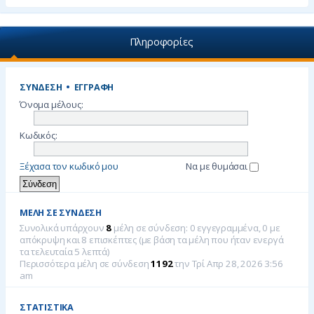
Πληροφορίες
ΣΎΝΔΕΣΗ
•
ΕΓΓΡΑΦΉ
Όνομα μέλους:
Κωδικός:
Ξέχασα τον κωδικό μου
Να με θυμάσαι
ΜΈΛΗ ΣΕ ΣΎΝΔΕΣΗ
Συνολικά υπάρχουν
8
μέλη σε σύνδεση: 0 εγγεγραμμένα, 0 με
απόκρυψη και 8 επισκέπτες (με βάση τα μέλη που ήταν ενεργά
τα τελευταία 5 λεπτά)
Περισσότερα μέλη σε σύνδεση
1192
την Τρί Απρ 28, 2026 3:56
am
ΣΤΑΤΙΣΤΙΚΆ