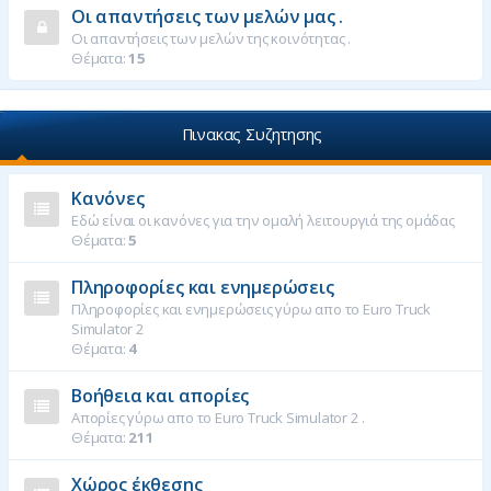
Οι απαντήσεις των μελών μας .
Οι απαντήσεις των μελών της κοινότητας .
Θέματα:
15
Πινακας Συζητησης
Κανόνες
Εδώ είναι οι κανόνες για την ομαλή λειτουργιά της ομάδας
Θέματα:
5
Πληροφορίες και ενημερώσεις
Πληροφορίες και ενημερώσεις γύρω απο το Euro Truck
Simulator 2
Θέματα:
4
Βοήθεια και απορίες
Απορίες γύρω απο το Euro Truck Simulator 2 .
Θέματα:
211
Χώρος έκθεσης