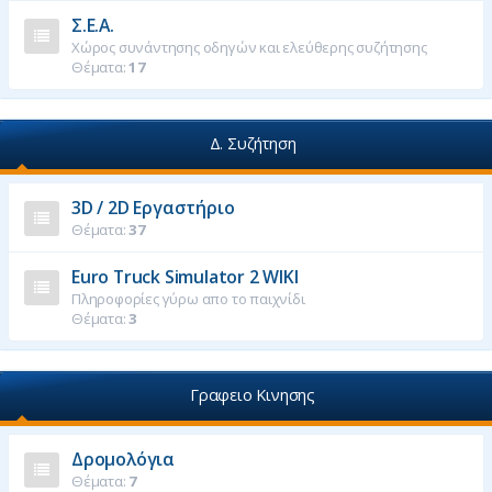
Σ.Ε.Α.
Χώρος συνάντησης οδηγών και ελεύθερης συζήτησης
Θέματα:
17
Δ. Συζήτηση
3D / 2D Εργαστήριο
Θέματα:
37
Euro Truck Simulator 2 WIKI
Πληροφορίες γύρω απο το παιχνίδι
Θέματα:
3
Γραφειο Κινησης
Δρομολόγια
Θέματα:
7