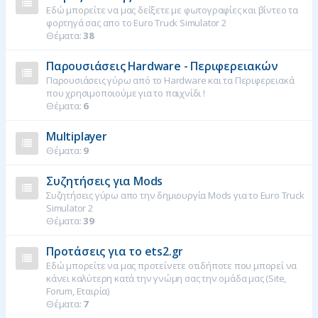
Εδώ μπορείτε να μας δείξετε με φωτογραφίες και βίντεο τα
φορτηγά σας απο το Euro Truck Simulator 2
Θέματα:
38
Παρουσιάσεις Hardware - Περιφερειακών
Παρουσιάσεις γύρω από το Hardware και τα Περιφερειακά
που χρησιμοποιούμε για το παιχνίδι !
Θέματα:
6
Multiplayer
Θέματα:
9
Συζητήσεις για Mods
Συζητήσεις γύρω απο την δημιουργία Mods για το Euro Truck
Simulator 2
Θέματα:
39
Προτάσεις για το ets2.gr
Εδώ μπορείτε να μας προτείνετε οτιδήποτε που μπορεί να
κάνει καλύτερη κατά την γνώμη σας την ομάδα μας (Site,
Forum, Εταιρία)
Θέματα:
7