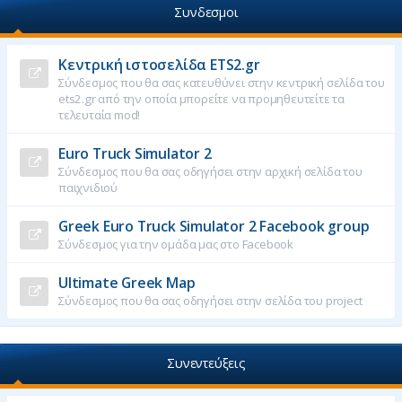
Συνδεσμοι
Κεντρική ιστοσελίδα ETS2.gr
Σύνδεσμος που θα σας κατευθύνει στην κεντρική σελίδα του
ets2.gr από την οποία μπορείτε να προμηθευτείτε τα
τελευταία mod!
Euro Truck Simulator 2
Σύνδεσμος που θα σας οδηγήσει στην αρχική σελίδα του
παιχνιδιού
Greek Euro Truck Simulator 2 Facebook group
Σύνδεσμος για την ομάδα μας στο Facebook
Ultimate Greek Map
Σύνδεσμος που θα σας οδηγήσει στην σελίδα του project
Συνεντεύξεις