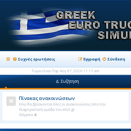
Συχνές ερωτήσεις
Εγγραφή
Σύνδεση
Τώρα είναι Παρ Αύγ 07, 2026 11:11 am
Δ. Συζήτηση
Πίνακας ανακοινώσεων
Εδώ θα βρίσκονται όλες οι ανακοινώσεις απο την
διαχειριστική ομάδα του ets2.gr
Θέματα:
6