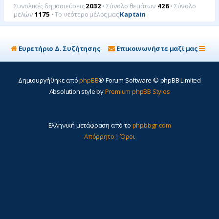
Συνολικές δημοσιεύσεις
2032
• Σύνολο θεμάτων
426
• Σύνολο
μελών
1175
• Το νεότερο μέλος μας
Kaptain
Ευρετήριο Δ. Συζήτησης
Επικοινωνήστε μαζί μας
Δημιουργήθηκε από
phpBB
® Forum Software © phpBB Limited
Absolution style by
Premium phpBB Styles
Ελληνική μετάφραση από το
phpbbgr.com
Απόρρητο
|
Όροι