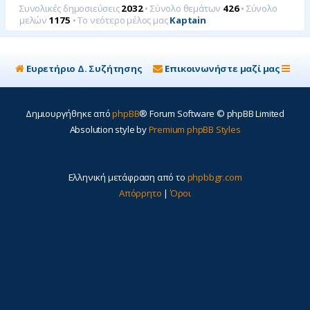
Συνολικές δημοσιεύσεις
2032
• Σύνολο θεμάτων
426
• Σύνολο
μελών
1175
• Το νεότερο μέλος μας
Kaptain
Ευρετήριο Δ. Συζήτησης
Επικοινωνήστε μαζί μας
Δημιουργήθηκε από
phpBB
® Forum Software © phpBB Limited
Absolution style by
Premium phpBB Styles
Ελληνική μετάφραση από το
phpbbgr.com
Απόρρητο
|
Όροι