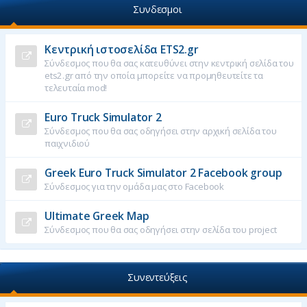
Συνδεσμοι
Κεντρική ιστοσελίδα ETS2.gr
Σύνδεσμος που θα σας κατευθύνει στην κεντρική σελίδα του
ets2.gr από την οποία μπορείτε να προμηθευτείτε τα
τελευταία mod!
Euro Truck Simulator 2
Σύνδεσμος που θα σας οδηγήσει στην αρχική σελίδα του
παιχνιδιού
Greek Euro Truck Simulator 2 Facebook group
Σύνδεσμος για την ομάδα μας στο Facebook
Ultimate Greek Map
Σύνδεσμος που θα σας οδηγήσει στην σελίδα του project
Συνεντεύξεις