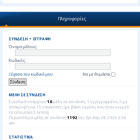
Πληροφορίες
ΣΎΝΔΕΣΗ
•
ΕΓΓΡΑΦΉ
Όνομα μέλους:
Κωδικός:
Ξέχασα τον κωδικό μου
Να με θυμάσαι
ΜΈΛΗ ΣΕ ΣΎΝΔΕΣΗ
Συνολικά υπάρχουν
16
μέλη σε σύνδεση: 1 εγγεγραμμένο, 0 με
απόκρυψη και 15 επισκέπτες (με βάση τα μέλη που ήταν ενεργά
τα τελευταία 5 λεπτά)
Περισσότερα μέλη σε σύνδεση
1192
την Τρί Απρ 28, 2026 3:56
am
ΣΤΑΤΙΣΤΙΚΆ