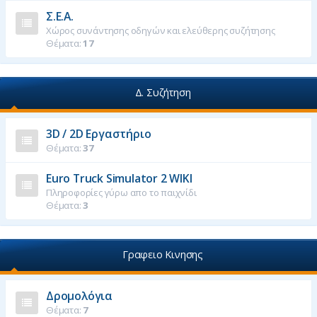
Σ.Ε.Α.
Χώρος συνάντησης οδηγών και ελεύθερης συζήτησης
Θέματα:
17
Δ. Συζήτηση
3D / 2D Εργαστήριο
Θέματα:
37
Euro Truck Simulator 2 WIKI
Πληροφορίες γύρω απο το παιχνίδι
Θέματα:
3
Γραφειο Κινησης
Δρομολόγια
Θέματα:
7