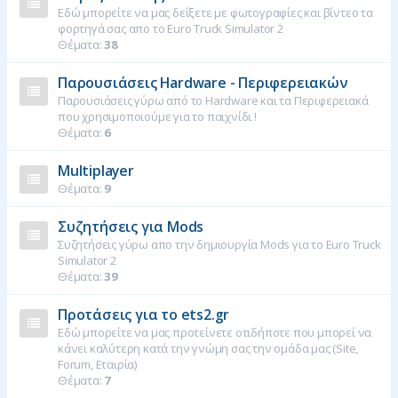
Εδώ μπορείτε να μας δείξετε με φωτογραφίες και βίντεο τα
φορτηγά σας απο το Euro Truck Simulator 2
Θέματα:
38
Παρουσιάσεις Hardware - Περιφερειακών
Παρουσιάσεις γύρω από το Hardware και τα Περιφερειακά
που χρησιμοποιούμε για το παιχνίδι !
Θέματα:
6
Multiplayer
Θέματα:
9
Συζητήσεις για Mods
Συζητήσεις γύρω απο την δημιουργία Mods για το Euro Truck
Simulator 2
Θέματα:
39
Προτάσεις για το ets2.gr
Εδώ μπορείτε να μας προτείνετε οτιδήποτε που μπορεί να
κάνει καλύτερη κατά την γνώμη σας την ομάδα μας (Site,
Forum, Εταιρία)
Θέματα:
7