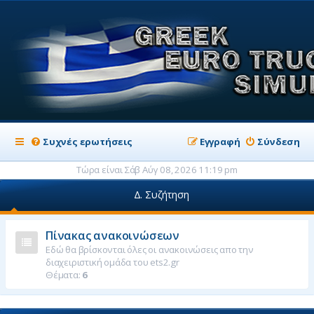
Συχνές ερωτήσεις
Εγγραφή
Σύνδεση
Τώρα είναι Σάβ Αύγ 08, 2026 11:19 pm
Δ. Συζήτηση
Πίνακας ανακοινώσεων
Εδώ θα βρίσκονται όλες οι ανακοινώσεις απο την
διαχειριστική ομάδα του ets2.gr
Θέματα:
6