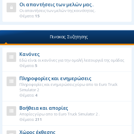
Οι απαντήσεις των μελών μας .
Οι απαντήσεις των μελών της κοινότητας .
Θέματα:
15
Πινακας Συζητησης
Κανόνες
Εδώ είναι οι κανόνες για την ομαλή λειτουργιά της ομάδας
Θέματα:
5
Πληροφορίες και ενημερώσεις
Πληροφορίες και ενημερώσεις γύρω απο το Euro Truck
Simulator 2
Θέματα:
4
Βοήθεια και απορίες
Απορίες γύρω απο το Euro Truck Simulator 2 .
Θέματα:
211
Χώρος έκθεσης