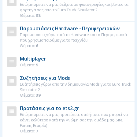
Εδώ μπορείτε να μας δείξετε με φωτογραφίες και βίντεο τα
φορτηγά σας απο το Euro Truck Simulator 2
Θέματα:
38
Παρουσιάσεις Hardware - Περιφερειακών
Παρουσιάσεις γύρω από το Hardware και τα Περιφερειακά
που χρησιμοποιούμε για το παιχνίδι !
Θέματα:
6
Multiplayer
Θέματα:
9
Συζητήσεις για Mods
Συζητήσεις γύρω απο την δημιουργία Mods για το Euro Truck
Simulator 2
Θέματα:
39
Προτάσεις για το ets2.gr
Εδώ μπορείτε να μας προτείνετε οτιδήποτε που μπορεί να
κάνει καλύτερη κατά την γνώμη σας την ομάδα μας (Site,
Forum, Εταιρία)
Θέματα:
7