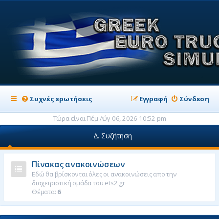
Συχνές ερωτήσεις
Εγγραφή
Σύνδεση
Τώρα είναι Πέμ Αύγ 06, 2026 10:52 pm
Δ. Συζήτηση
Πίνακας ανακοινώσεων
Εδώ θα βρίσκονται όλες οι ανακοινώσεις απο την
διαχειριστική ομάδα του ets2.gr
Θέματα:
6