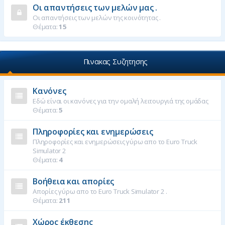
Οι απαντήσεις των μελών μας .
Οι απαντήσεις των μελών της κοινότητας .
Θέματα:
15
Πινακας Συζητησης
Κανόνες
Εδώ είναι οι κανόνες για την ομαλή λειτουργιά της ομάδας
Θέματα:
5
Πληροφορίες και ενημερώσεις
Πληροφορίες και ενημερώσεις γύρω απο το Euro Truck
Simulator 2
Θέματα:
4
Βοήθεια και απορίες
Απορίες γύρω απο το Euro Truck Simulator 2 .
Θέματα:
211
Χώρος έκθεσης