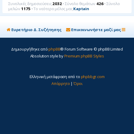
Συνολικές δημοσιεύσεις
2032
• Σύνολο θεμάτων
426
• Σύνολο
μελών
1175
• Το νεότερο μέλος μας
Kaptain
Ευρετήριο Δ. Συζήτησης
Επικοινωνήστε μαζί μας
Δημιουργήθηκε από
phpBB
® Forum Software © phpBB Limited
Absolution style by
Premium phpBB Styles
Ελληνική μετάφραση από το
phpbbgr.com
Απόρρητο
|
Όροι