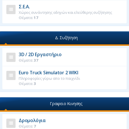
Σ.Ε.Α.
Χώρος συνάντησης οδηγών και ελεύθερης συζήτησης
Θέματα:
17
Δ. Συζήτηση
3D / 2D Εργαστήριο
Θέματα:
37
Euro Truck Simulator 2 WIKI
Πληροφορίες γύρω απο το παιχνίδι
Θέματα:
3
Γραφειο Κινησης
Δρομολόγια
Θέματα:
7