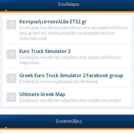
Συνδεσμοι
Κεντρική ιστοσελίδα ETS2.gr
Σύνδεσμος που θα σας κατευθύνει στην κεντρική σελίδα του
ets2.gr από την οποία μπορείτε να προμηθευτείτε τα
τελευταία mod!
Euro Truck Simulator 2
Σύνδεσμος που θα σας οδηγήσει στην αρχική σελίδα του
παιχνιδιού
Greek Euro Truck Simulator 2 Facebook group
Σύνδεσμος για την ομάδα μας στο Facebook
Ultimate Greek Map
Σύνδεσμος που θα σας οδηγήσει στην σελίδα του project
Συνεντεύξεις