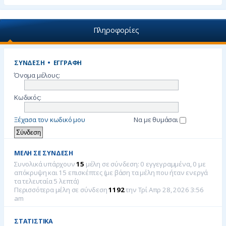
Πληροφορίες
ΣΎΝΔΕΣΗ
•
ΕΓΓΡΑΦΉ
Όνομα μέλους:
Κωδικός:
Ξέχασα τον κωδικό μου
Να με θυμάσαι
ΜΈΛΗ ΣΕ ΣΎΝΔΕΣΗ
Συνολικά υπάρχουν
15
μέλη σε σύνδεση: 0 εγγεγραμμένα, 0 με
απόκρυψη και 15 επισκέπτες (με βάση τα μέλη που ήταν ενεργά
τα τελευταία 5 λεπτά)
Περισσότερα μέλη σε σύνδεση
1192
την Τρί Απρ 28, 2026 3:56
am
ΣΤΑΤΙΣΤΙΚΆ