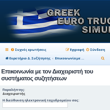
Συχνές ερωτήσεις
Εγγραφή
Σύνδεση
Α
Ευρετήριο Δ. Συζήτησης
Επικοινωνία με τον Διαχειριστή του συστήματος συζητήσεων
ν
Επικοινωνία με τον Διαχειριστή του
α
συστήματος συζητήσεων
ζ
ή
Παραλήπτης:
Διαχειριστής
τ
Η διεύθυνση ηλεκτρονική ταχυδρομείου σας:
η
σ