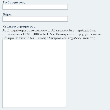
Το όνομά σας:
η
Θέμα:
Κείμενο μηνύματος:
Αυτό το μήνυμα θα σταλεί σαν απλό κείμενο, δεν περιλαμβάνει
οποιοδήποτε HTML ή BBCode. Η διεύθυνση επιστροφής για αυτό το
μήνυμα θα τεθεί η διεύθυνση ηλεκτρονικού ταχυδρομείου σας.