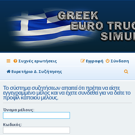
Συχνές ερωτήσεις
Εγγραφή
Σύνδεση
Α
Ευρετήριο Δ. Συζήτησης
ν
Το σύστημα συζητήσεων απαιτεί ότι πρέπει να είστε
α
εγγεγραμμένο μέλος και να έχετε συνδεθεί για να δείτε το
προφίλ κάποιου μέλους.
ζ
ή
Όνομα μέλους:
τ
η
Κωδικός:
σ