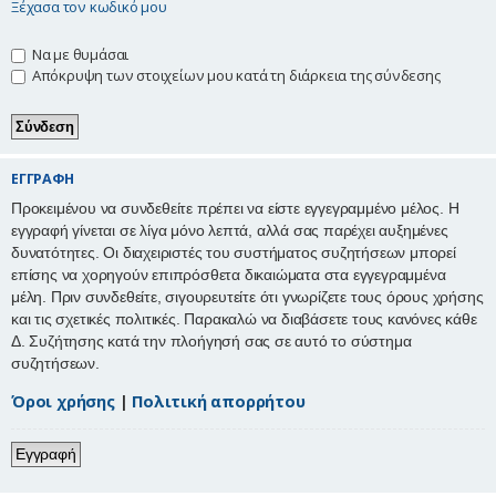
Ξέχασα τον κωδικό μου
η
Να με θυμάσαι
Απόκρυψη των στοιχείων μου κατά τη διάρκεια της σύνδεσης
ΕΓΓΡΑΦΉ
Προκειμένου να συνδεθείτε πρέπει να είστε εγγεγραμμένο μέλος. Η
εγγραφή γίνεται σε λίγα μόνο λεπτά, αλλά σας παρέχει αυξημένες
δυνατότητες. Οι διαχειριστές του συστήματος συζητήσεων μπορεί
επίσης να χορηγούν επιπρόσθετα δικαιώματα στα εγγεγραμμένα
μέλη. Πριν συνδεθείτε, σιγουρευτείτε ότι γνωρίζετε τους όρους χρήσης
και τις σχετικές πολιτικές. Παρακαλώ να διαβάσετε τους κανόνες κάθε
Δ. Συζήτησης κατά την πλοήγησή σας σε αυτό το σύστημα
συζητήσεων.
Όροι χρήσης
|
Πολιτική απορρήτου
Εγγραφή