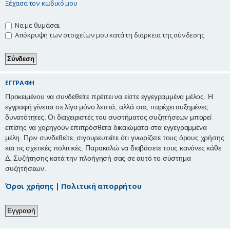
Ξέχασα τον κωδικό μου
η
Να με θυμάσαι
Απόκρυψη των στοιχείων μου κατά τη διάρκεια της σύνδεσης
ΕΓΓΡΑΦΉ
Προκειμένου να συνδεθείτε πρέπει να είστε εγγεγραμμένο μέλος. Η
εγγραφή γίνεται σε λίγα μόνο λεπτά, αλλά σας παρέχει αυξημένες
δυνατότητες. Οι διαχειριστές του συστήματος συζητήσεων μπορεί
επίσης να χορηγούν επιπρόσθετα δικαιώματα στα εγγεγραμμένα
μέλη. Πριν συνδεθείτε, σιγουρευτείτε ότι γνωρίζετε τους όρους χρήσης
και τις σχετικές πολιτικές. Παρακαλώ να διαβάσετε τους κανόνες κάθε
Δ. Συζήτησης κατά την πλοήγησή σας σε αυτό το σύστημα
συζητήσεων.
Όροι χρήσης
|
Πολιτική απορρήτου
Εγγραφή