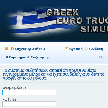
Συχνές ερωτήσεις
Εγγραφή
Σύνδεση
Α
Ευρετήριο Δ. Συζήτησης
ν
Το σύστημα συζητήσεων απαιτεί ότι πρέπει να είστε
α
εγγεγραμμένο μέλος και να έχετε συνδεθεί για να δείτε το
προφίλ κάποιου μέλους.
ζ
ή
Όνομα μέλους:
τ
η
Κωδικός:
σ