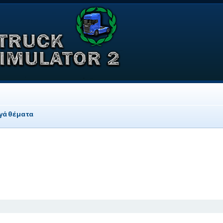
γά θέματα