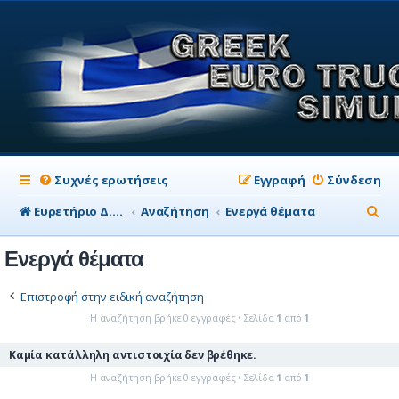
Συχνές ερωτήσεις
Εγγραφή
Σύνδεση
Α
Ευρετήριο Δ. Συζήτησης
Αναζήτηση
Ενεργά θέματα
ν
Ενεργά θέματα
α
ζ
Επιστροφή στην ειδική αναζήτηση
ή
Η αναζήτηση βρήκε 0 εγγραφές • Σελίδα
1
από
1
τ
Καμία κατάλληλη αντιστοιχία δεν βρέθηκε.
η
Η αναζήτηση βρήκε 0 εγγραφές • Σελίδα
1
από
1
σ