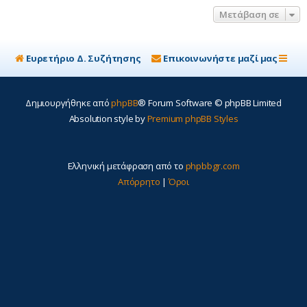
η
Μετάβαση σε
Ευρετήριο Δ. Συζήτησης
Επικοινωνήστε μαζί μας
Δημιουργήθηκε από
phpBB
® Forum Software © phpBB Limited
Absolution style by
Premium phpBB Styles
Ελληνική μετάφραση από το
phpbbgr.com
Απόρρητο
|
Όροι