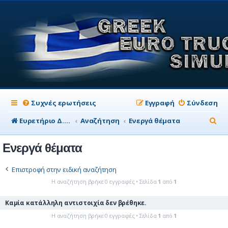
Συχνές ερωτήσεις
Εγγραφή
Σύνδεση
Α
Ευρετήριο Δ. Συζήτησης
Αναζήτηση
Ενεργά θέματα
ν
Ενεργά θέματα
α
ζ
Επιστροφή στην ειδική αναζήτηση
ή
Η αναζήτηση βρήκε 0 εγγραφές • Σελίδα
1
από
1
τ
Καμία κατάλληλη αντιστοιχία δεν βρέθηκε.
η
Η αναζήτηση βρήκε 0 εγγραφές • Σελίδα
1
από
1
σ