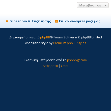
η
Μετάβαση σε
Ευρετήριο Δ. Συζήτησης
Επικοινωνήστε μαζί μας
Δημιουργήθηκε από
phpBB
® Forum Software © phpBB Limited
Absolution style by
Premium phpBB Styles
Ελληνική μετάφραση από το
phpbbgr.com
Απόρρητο
|
Όροι