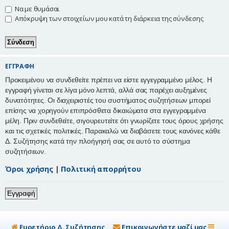
Να με θυμάσαι
η
Απόκρυψη των στοιχείων μου κατά τη διάρκεια της σύνδεσης
ΕΓΓΡΑΦΉ
Προκειμένου να συνδεθείτε πρέπει να είστε εγγεγραμμένο μέλος. Η
εγγραφή γίνεται σε λίγα μόνο λεπτά, αλλά σας παρέχει αυξημένες
δυνατότητες. Οι διαχειριστές του συστήματος συζητήσεων μπορεί
επίσης να χορηγούν επιπρόσθετα δικαιώματα στα εγγεγραμμένα
μέλη. Πριν συνδεθείτε, σιγουρευτείτε ότι γνωρίζετε τους όρους χρήσης
και τις σχετικές πολιτικές. Παρακαλώ να διαβάσετε τους κανόνες κάθε
Δ. Συζήτησης κατά την πλοήγησή σας σε αυτό το σύστημα
συζητήσεων.
Όροι χρήσης
|
Πολιτική απορρήτου
Εγγραφή
Ευρετήριο Δ. Συζήτησης
Επικοινωνήστε μαζί μας