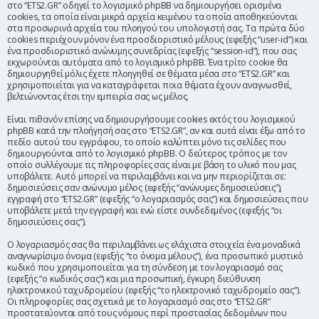
στο “ETS2.GR” οδηγεί το λογισμικό phpBB να δημιουργήσει ορισμένα
η
cookies, τα οποία είναι μικρά αρχεία κειμένου τα οποία αποθηκεύονται
στα προσωρινά αρχεία του πλοηγού του υπολογιστή σας. Τα πρώτα δύο
cookies περιέχουν μόνον ένα προσδιοριστικό μέλους (εφεξής “user-id”) και
ένα προσδιοριστικό ανώνυμης συνεδρίας (εφεξής “session-id”), που σας
εκχωρούνται αυτόματα από το λογισμικό phpBB. Ένα τρίτο cookie θα
δημιουργηθεί μόλις έχετε πλοηγηθεί σε θέματα μέσα στο “ETS2.GR” και
χρησιμοποιείται για να καταγράφεται ποια θέματα έχουν αναγνωσθεί,
βελτιώνοντας έτσι την εμπειρία σας ως μέλος.
Είναι πιθανόν επίσης να δημιουργήσουμε cookies εκτός του λογισμικού
phpBB κατά την πλοήγησή σας στο “ETS2.GR”, αν και αυτά είναι έξω από το
πεδίο αυτού του εγγράφου, το οποίο καλύπτει μόνο τις σελίδες που
δημιουργούνται από το λογισμικό phpBB. Ο δεύτερος τρόπος με τον
οποίο συλλέγουμε τις πληροφορίες σας είναι με βάση το υλικό που μας
υποβάλετε. Αυτό μπορεί να περιλαμβάνει και να μην περιορίζεται σε:
δημοσιεύσεις σαν ανώνυμο μέλος (εφεξής “ανώνυμες δημοσιεύσεις”),
εγγραφή στο “ETS2.GR” (εφεξής “ο λογαριασμός σας”) και δημοσιεύσεις που
υποβάλετε μετά την εγγραφή και ενώ είστε συνδεδεμένος (εφεξής “οι
δημοσιεύσεις σας”).
Ο λογαριασμός σας θα περιλαμβάνει ως ελάχιστα στοιχεία ένα μοναδικά
αναγνωρίσιμο όνομα (εφεξής “το όνομα μέλους”), ένα προσωπικό μυστικό
κωδικό που χρησιμοποιείται για τη σύνδεση με τον λογαριασμό σας
(εφεξής “ο κωδικός σας”) και μια προσωπική, έγκυρη διεύθυνση
ηλεκτρονικού ταχυδρομείου (εφεξής “το ηλεκτρονικό ταχυδρομείο σας”).
Οι πληροφορίες σας σχετικά με το λογαριασμό σας στο “ETS2.GR”
προστατεύονται από τους νόμους περί προστασίας δεδομένων που