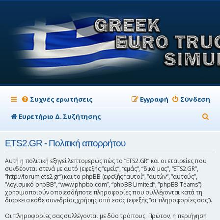
Συχνές ερωτήσεις
Εγγραφή
Σύνδεση
Α
Ευρετήριο Δ. Συζήτησης
ν
ETS2.GR - Πολιτική απορρήτου
α
ζ
Αυτή η πολιτική εξηγεί λεπτομερώς πώς το “ETS2.GR” και οι εταιρείες που
συνδέονται στενά με αυτό (εφεξής “εμείς”, “εμάς”, “δικό μας”, “ETS2.GR”,
ή
“http://forum.ets2.gr”) και το phpBB (εφεξής “αυτοί”, “αυτών”, “αυτούς”,
“λογισμικό phpBB”, “www.phpbb.com”, “phpBB Limited”, “phpBB Teams”)
τ
χρησιμοποιούν οποιεσδήποτε πληροφορίες που συλλέγονται κατά τη
διάρκεια κάθε συνεδρίας χρήσης από εσάς (εφεξής “οι πληροφορίες σας”).
η
σ
Οι πληροφορίες σας συλλέγονται με δύο τρόπους. Πρώτον, η περιήγηση