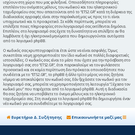
ισχύουν στη χώρα που μας φιλοξενεί. Οποιεσδήποτε πληροφορίες
επιπλέον του ονόματος μέλους, του κωδικού και του ηλεκτρονικού
ταχυδρομείου σας που απαιτούνται από το “ETS2.GR” κατά τη διάρκεια της
διαδικασίας εγγραφής είναι στην παρέκκλισή μας ως προς το τι είναι
υποχρεωτικό και τι προαιρετικό. Σε κάθε περίπτωση, μπορείτε να
επιλέξετε ποιες πληροφορίες στον λογαριασμό σας εκτίθενται δημόσια.
Επιπλέον, στο λογαριασμό σας έχετε τη δυνατότητα να επιλέξετε αν θα
λαμβάνετε ή όχι ηλεκτρονικά μηνύματα που δημιουργούνται αυτόματα
από το λογισμικό phpBB.
Ο κωδικός σας κρυπτογραφείται έτσι ώστε να είναι ασφαλής. Όμως
συνιστάται να μη χρησιμοποιείτε τον ίδιο κωδικό σε πολλές διαφορετικές
ιστοσελίδες. Ο κωδικός σας είναι το μέσο που έχετε για την πρόσβαση στο
λογαριασμό σας στο “ETS2.GR”, έτσι παρακαλούμε να τον φυλάσσετε
προσεκτικά και σε καμία περίπτωση δεν πρόκειται οποιοσδήποτε που
συνδέεται με το “ETS2.GR”, το phpBB ή άλλο τρίτο μέρος να σας ζητήσει
νόμιμα να αποκαλύψετε τον κωδικό σας. Εάν ξεχάσετε τον κωδικό για τον
λογαριασμό σας, μπορείτε να χρησιμοποιήσετε τη λειτουργία “Ξέχασα τον
κωδικό μου” που παρέχεται από το λογισμικό phpBB. Αυτή η διαδικασία
θα σας ζητήσει να υποβάλετε το όνομα μέλους και το ηλεκτρονικό
ταχυδρομείο σας. Στη συνέχεια το λογισμικό phpBB θα δημιουργήσει έναν
νέο κωδικό για να συνδεθείτε με το λογαριασμό σας.
Ευρετήριο Δ. Συζήτησης
Επικοινωνήστε μαζί μας