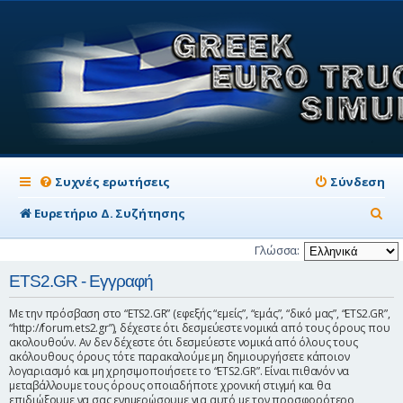
Συχνές ερωτήσεις
Σύνδεση
Α
Ευρετήριο Δ. Συζήτησης
ν
Γλώσσα:
α
ETS2.GR - Εγγραφή
ζ
Με την πρόσβαση στο “ETS2.GR” (εφεξής “εμείς”, “εμάς”, “δικό μας”, “ETS2.GR”,
ή
“http://forum.ets2.gr”), δέχεστε ότι δεσμεύεστε νομικά από τους όρους που
ακολουθούν. Αν δεν δέχεστε ότι δεσμεύεστε νομικά από όλους τους
τ
ακόλουθους όρους τότε παρακαλούμε μη δημιουργήσετε κάποιον
η
λογαριασμό και μη χρησιμοποιήσετε το “ETS2.GR”. Είναι πιθανόν να
μεταβάλλουμε τους όρους οποιαδήποτε χρονική στιγμή και θα
σ
επιδιώξουμε να σας ενημερώσουμε για αυτό με τον προσφορότερο