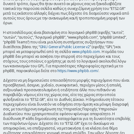
δυνατό τρόπο, όμως θα ήταν συνετό εκ μέρους σας να ξαναδιαβάζετε
η
τακτικά την παρούσα σελίδα καθώς η συνεχιζόμενη χρήση του “ETS2.GR”
μετά τις εκάστοτε αλλαγές δείχνει πως δέχεστε ότι δεσμεύεστε νομικά από
αυτούς τους όρους με την ανανεωμένη και/ή τροποποιημένη μορφή των
όρων.
Η ιστοσελίδα μας είναι βασισμένη στο λογισμικό phpBB (εφεξής “αυτοί”,
“αυτών”, “αυτούς”, “λογισμικό phpBB”, “www.phpbb.com”, “phpBB Limited”,
“phpBB Teams”) που είναι μια λύση συστήματος συζητήσεων που
διατίθεται βάσει της “
GNU General Public License v2
” (εφεξής “GPL”) και
μπορεί να μεταφορτωθεί από τη σελίδα
www.phpbb.com
. Η ομάδα του
phpBB δεν μπορεί να ασκήσει την επιρροή στο περιεχόμενο και τους
στόχους, τους οποίους ο χρήστης με αυτό το λογισμικό ακολουθεί λόγω
των κανονισμών του GPL. Για περισσότερες πληροφορίες σχετικά με το
phpBB, παρακαλούμε δείτε στο
https://www.phpbb.com/
.
Δέχεστε να μη δημοσιεύετε οποιασδήποτε μορφής περιεχόμενο που είναι
προσβλητικό, άσεμνο, χυδαίο, συκοφαντικό, περιέχον μίσος ή απειλή,
σεξουαλικά προσανατολισμένο ή οτιδήποτε άλλο που πιθανόν να
παραβιάζει νόμους είτε της χώρας σας, είτε της χώρας στην οποία
φιλοξενείται το “ETS2.GR”, είτε το Διεθνές Δίκαιο. Η δημοσίευση τέτοιου
περιεχομένου είναι δυνατόν να οδηγήσει στην άμεση και μόνιμη διαγραφή
σας, με ταυτόχρονη ενημέρωση της Υπηρεσίας Παροχής Υπηρεσιών
Διαδικτύου που χρησιμοποιείτε εφόσον κρίνουμε απαραίτητο. Η
διεύθυνση IP κάθε δημοσίευσης καταγράφεται για τη δυνατότητα επιβολής
των παρόντων όρων. Δέχεστε ότι το “ETS2.GR” έχει το δικαίωμα να
απομακρύνει, να επεξεργαστεί, να μετακινήσει ή να κλείσει ένα θέμα
συζήτησης οποιαδήποτε χρονική στιγμή επιλέξει. Σαν μέλος δέχεστε ότι