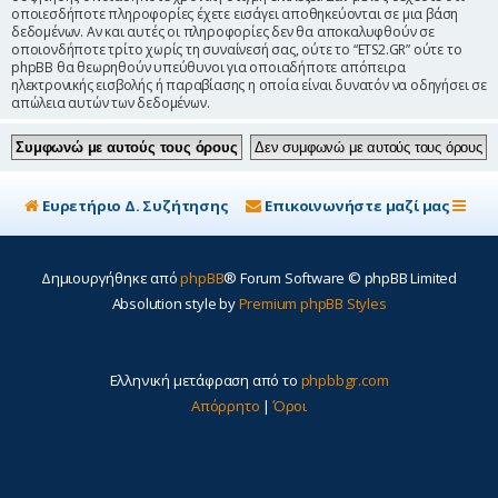
οποιεσδήποτε πληροφορίες έχετε εισάγει αποθηκεύονται σε μια βάση
δεδομένων. Αν και αυτές οι πληροφορίες δεν θα αποκαλυφθούν σε
οποιονδήποτε τρίτο χωρίς τη συναίνεσή σας, ούτε το “ETS2.GR” ούτε το
phpBB θα θεωρηθούν υπεύθυνοι για οποιαδήποτε απόπειρα
ηλεκτρονικής εισβολής ή παραβίασης η οποία είναι δυνατόν να οδηγήσει σε
απώλεια αυτών των δεδομένων.
Ευρετήριο Δ. Συζήτησης
Επικοινωνήστε μαζί μας
Δημιουργήθηκε από
phpBB
® Forum Software © phpBB Limited
Absolution style by
Premium phpBB Styles
Ελληνική μετάφραση από το
phpbbgr.com
Απόρρητο
|
Όροι