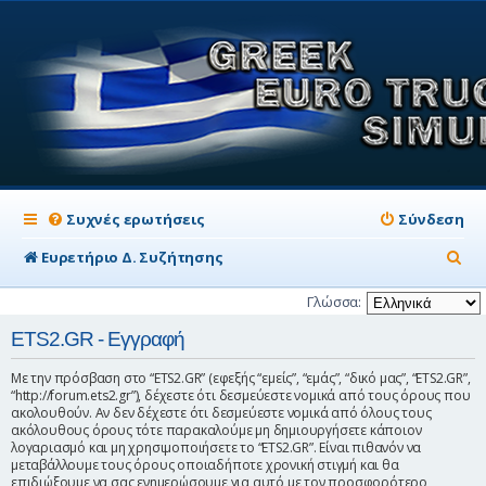
Συχνές ερωτήσεις
Σύνδεση
Α
Ευρετήριο Δ. Συζήτησης
ν
Γλώσσα:
α
ETS2.GR - Εγγραφή
ζ
Με την πρόσβαση στο “ETS2.GR” (εφεξής “εμείς”, “εμάς”, “δικό μας”, “ETS2.GR”,
ή
“http://forum.ets2.gr”), δέχεστε ότι δεσμεύεστε νομικά από τους όρους που
ακολουθούν. Αν δεν δέχεστε ότι δεσμεύεστε νομικά από όλους τους
τ
ακόλουθους όρους τότε παρακαλούμε μη δημιουργήσετε κάποιον
η
λογαριασμό και μη χρησιμοποιήσετε το “ETS2.GR”. Είναι πιθανόν να
μεταβάλλουμε τους όρους οποιαδήποτε χρονική στιγμή και θα
σ
επιδιώξουμε να σας ενημερώσουμε για αυτό με τον προσφορότερο