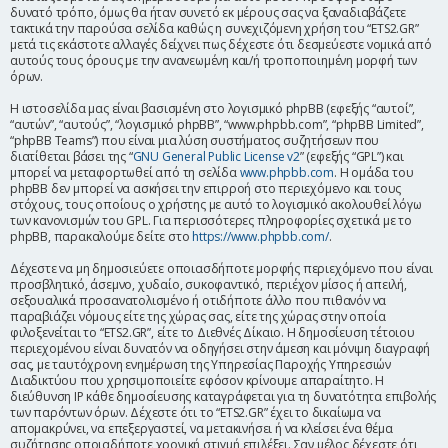
δυνατό τρόπο, όμως θα ήταν συνετό εκ μέρους σας να ξαναδιαβάζετε
η
τακτικά την παρούσα σελίδα καθώς η συνεχιζόμενη χρήση του “ETS2.GR”
μετά τις εκάστοτε αλλαγές δείχνει πως δέχεστε ότι δεσμεύεστε νομικά από
αυτούς τους όρους με την ανανεωμένη και/ή τροποποιημένη μορφή των
όρων.
Η ιστοσελίδα μας είναι βασισμένη στο λογισμικό phpBB (εφεξής “αυτοί”,
“αυτών”, “αυτούς”, “λογισμικό phpBB”, “www.phpbb.com”, “phpBB Limited”,
“phpBB Teams”) που είναι μια λύση συστήματος συζητήσεων που
διατίθεται βάσει της “
GNU General Public License v2
” (εφεξής “GPL”) και
μπορεί να μεταφορτωθεί από τη σελίδα
www.phpbb.com
. Η ομάδα του
phpBB δεν μπορεί να ασκήσει την επιρροή στο περιεχόμενο και τους
στόχους, τους οποίους ο χρήστης με αυτό το λογισμικό ακολουθεί λόγω
των κανονισμών του GPL. Για περισσότερες πληροφορίες σχετικά με το
phpBB, παρακαλούμε δείτε στο
https://www.phpbb.com/
.
Δέχεστε να μη δημοσιεύετε οποιασδήποτε μορφής περιεχόμενο που είναι
προσβλητικό, άσεμνο, χυδαίο, συκοφαντικό, περιέχον μίσος ή απειλή,
σεξουαλικά προσανατολισμένο ή οτιδήποτε άλλο που πιθανόν να
παραβιάζει νόμους είτε της χώρας σας, είτε της χώρας στην οποία
φιλοξενείται το “ETS2.GR”, είτε το Διεθνές Δίκαιο. Η δημοσίευση τέτοιου
περιεχομένου είναι δυνατόν να οδηγήσει στην άμεση και μόνιμη διαγραφή
σας, με ταυτόχρονη ενημέρωση της Υπηρεσίας Παροχής Υπηρεσιών
Διαδικτύου που χρησιμοποιείτε εφόσον κρίνουμε απαραίτητο. Η
διεύθυνση IP κάθε δημοσίευσης καταγράφεται για τη δυνατότητα επιβολής
των παρόντων όρων. Δέχεστε ότι το “ETS2.GR” έχει το δικαίωμα να
απομακρύνει, να επεξεργαστεί, να μετακινήσει ή να κλείσει ένα θέμα
συζήτησης οποιαδήποτε χρονική στιγμή επιλέξει. Σαν μέλος δέχεστε ότι