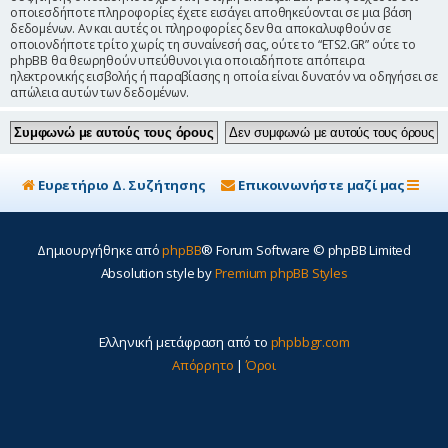
οποιεσδήποτε πληροφορίες έχετε εισάγει αποθηκεύονται σε μια βάση
δεδομένων. Αν και αυτές οι πληροφορίες δεν θα αποκαλυφθούν σε
οποιονδήποτε τρίτο χωρίς τη συναίνεσή σας, ούτε το “ETS2.GR” ούτε το
phpBB θα θεωρηθούν υπεύθυνοι για οποιαδήποτε απόπειρα
ηλεκτρονικής εισβολής ή παραβίασης η οποία είναι δυνατόν να οδηγήσει σε
απώλεια αυτών των δεδομένων.
Ευρετήριο Δ. Συζήτησης
Επικοινωνήστε μαζί μας
Δημιουργήθηκε από
phpBB
® Forum Software © phpBB Limited
Absolution style by
Premium phpBB Styles
Ελληνική μετάφραση από το
phpbbgr.com
Απόρρητο
|
Όροι