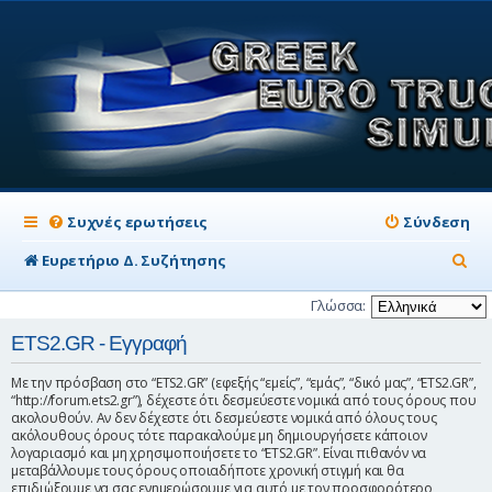
Συχνές ερωτήσεις
Σύνδεση
Α
Ευρετήριο Δ. Συζήτησης
ν
Γλώσσα:
α
ETS2.GR - Εγγραφή
ζ
Με την πρόσβαση στο “ETS2.GR” (εφεξής “εμείς”, “εμάς”, “δικό μας”, “ETS2.GR”,
ή
“http://forum.ets2.gr”), δέχεστε ότι δεσμεύεστε νομικά από τους όρους που
ακολουθούν. Αν δεν δέχεστε ότι δεσμεύεστε νομικά από όλους τους
τ
ακόλουθους όρους τότε παρακαλούμε μη δημιουργήσετε κάποιον
η
λογαριασμό και μη χρησιμοποιήσετε το “ETS2.GR”. Είναι πιθανόν να
μεταβάλλουμε τους όρους οποιαδήποτε χρονική στιγμή και θα
σ
επιδιώξουμε να σας ενημερώσουμε για αυτό με τον προσφορότερο