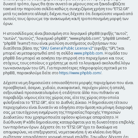
δυνατό τρόπο, όμως θα ήταν συνετό εκ μέρους σας να ξαναδιαβάζετε
η
τακτικά την παρούσα σελίδα καθώς η συνεχιζόμενη χρήση του “ETS2.GR”
μετά τις εκάστοτε αλλαγές δείχνει πως δέχεστε ότι δεσμεύεστε νομικά από
αυτούς τους όρους με την ανανεωμένη και/ή τροποποιημένη μορφή των
όρων.
Η ιστοσελίδα μας είναι βασισμένη στο λογισμικό phpBB (εφεξής “αυτοί”,
“αυτών”, “αυτούς”, “λογισμικό phpBB”, “www.phpbb.com”, “phpBB Limited”,
“phpBB Teams”) που είναι μια λύση συστήματος συζητήσεων που
διατίθεται βάσει της “
GNU General Public License v2
” (εφεξής “GPL”) και
μπορεί να μεταφορτωθεί από τη σελίδα
www.phpbb.com
. Η ομάδα του
phpBB δεν μπορεί να ασκήσει την επιρροή στο περιεχόμενο και τους
στόχους, τους οποίους ο χρήστης με αυτό το λογισμικό ακολουθεί λόγω
των κανονισμών του GPL. Για περισσότερες πληροφορίες σχετικά με το
phpBB, παρακαλούμε δείτε στο
https://www.phpbb.com/
.
Δέχεστε να μη δημοσιεύετε οποιασδήποτε μορφής περιεχόμενο που είναι
προσβλητικό, άσεμνο, χυδαίο, συκοφαντικό, περιέχον μίσος ή απειλή,
σεξουαλικά προσανατολισμένο ή οτιδήποτε άλλο που πιθανόν να
παραβιάζει νόμους είτε της χώρας σας, είτε της χώρας στην οποία
φιλοξενείται το “ETS2.GR”, είτε το Διεθνές Δίκαιο. Η δημοσίευση τέτοιου
περιεχομένου είναι δυνατόν να οδηγήσει στην άμεση και μόνιμη διαγραφή
σας, με ταυτόχρονη ενημέρωση της Υπηρεσίας Παροχής Υπηρεσιών
Διαδικτύου που χρησιμοποιείτε εφόσον κρίνουμε απαραίτητο. Η
διεύθυνση IP κάθε δημοσίευσης καταγράφεται για τη δυνατότητα επιβολής
των παρόντων όρων. Δέχεστε ότι το “ETS2.GR” έχει το δικαίωμα να
απομακρύνει, να επεξεργαστεί, να μετακινήσει ή να κλείσει ένα θέμα
συζήτησης οποιαδήποτε χρονική στιγμή επιλέξει. Σαν μέλος δέχεστε ότι