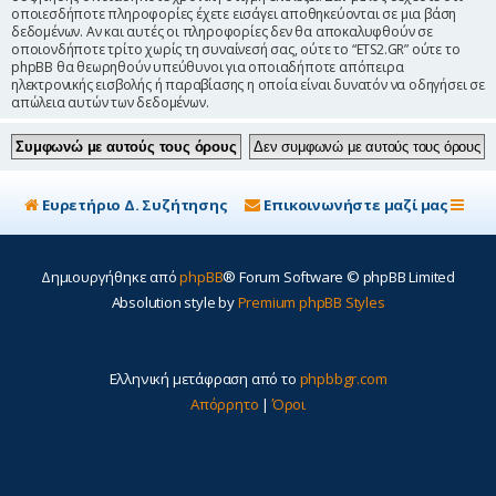
οποιεσδήποτε πληροφορίες έχετε εισάγει αποθηκεύονται σε μια βάση
δεδομένων. Αν και αυτές οι πληροφορίες δεν θα αποκαλυφθούν σε
οποιονδήποτε τρίτο χωρίς τη συναίνεσή σας, ούτε το “ETS2.GR” ούτε το
phpBB θα θεωρηθούν υπεύθυνοι για οποιαδήποτε απόπειρα
ηλεκτρονικής εισβολής ή παραβίασης η οποία είναι δυνατόν να οδηγήσει σε
απώλεια αυτών των δεδομένων.
Ευρετήριο Δ. Συζήτησης
Επικοινωνήστε μαζί μας
Δημιουργήθηκε από
phpBB
® Forum Software © phpBB Limited
Absolution style by
Premium phpBB Styles
Ελληνική μετάφραση από το
phpbbgr.com
Απόρρητο
|
Όροι