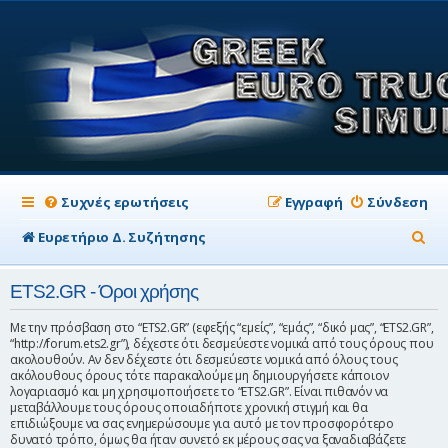
Συχνές ερωτήσεις
Εγγραφή
Σύνδεση
Α
Ευρετήριο Δ. Συζήτησης
ν
ETS2.GR - Όροι χρήσης
α
ζ
Με την πρόσβαση στο “ETS2.GR” (εφεξής “εμείς”, “εμάς”, “δικό μας”, “ETS2.GR”,
“http://forum.ets2.gr”), δέχεστε ότι δεσμεύεστε νομικά από τους όρους που
ή
ακολουθούν. Αν δεν δέχεστε ότι δεσμεύεστε νομικά από όλους τους
ακόλουθους όρους τότε παρακαλούμε μη δημιουργήσετε κάποιον
τ
λογαριασμό και μη χρησιμοποιήσετε το “ETS2.GR”. Είναι πιθανόν να
μεταβάλλουμε τους όρους οποιαδήποτε χρονική στιγμή και θα
η
επιδιώξουμε να σας ενημερώσουμε για αυτό με τον προσφορότερο
σ
δυνατό τρόπο, όμως θα ήταν συνετό εκ μέρους σας να ξαναδιαβάζετε