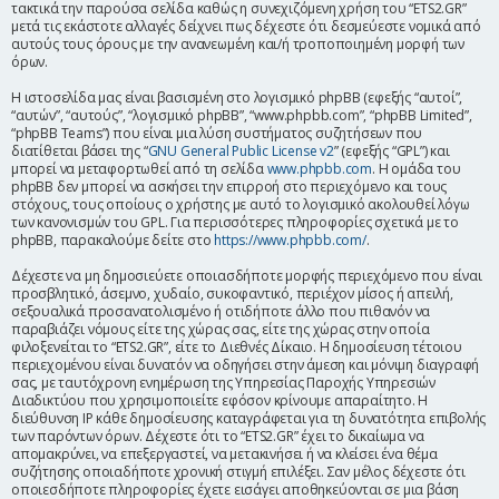
τακτικά την παρούσα σελίδα καθώς η συνεχιζόμενη χρήση του “ETS2.GR”
η
μετά τις εκάστοτε αλλαγές δείχνει πως δέχεστε ότι δεσμεύεστε νομικά από
αυτούς τους όρους με την ανανεωμένη και/ή τροποποιημένη μορφή των
όρων.
Η ιστοσελίδα μας είναι βασισμένη στο λογισμικό phpBB (εφεξής “αυτοί”,
“αυτών”, “αυτούς”, “λογισμικό phpBB”, “www.phpbb.com”, “phpBB Limited”,
“phpBB Teams”) που είναι μια λύση συστήματος συζητήσεων που
διατίθεται βάσει της “
GNU General Public License v2
” (εφεξής “GPL”) και
μπορεί να μεταφορτωθεί από τη σελίδα
www.phpbb.com
. Η ομάδα του
phpBB δεν μπορεί να ασκήσει την επιρροή στο περιεχόμενο και τους
στόχους, τους οποίους ο χρήστης με αυτό το λογισμικό ακολουθεί λόγω
των κανονισμών του GPL. Για περισσότερες πληροφορίες σχετικά με το
phpBB, παρακαλούμε δείτε στο
https://www.phpbb.com/
.
Δέχεστε να μη δημοσιεύετε οποιασδήποτε μορφής περιεχόμενο που είναι
προσβλητικό, άσεμνο, χυδαίο, συκοφαντικό, περιέχον μίσος ή απειλή,
σεξουαλικά προσανατολισμένο ή οτιδήποτε άλλο που πιθανόν να
παραβιάζει νόμους είτε της χώρας σας, είτε της χώρας στην οποία
φιλοξενείται το “ETS2.GR”, είτε το Διεθνές Δίκαιο. Η δημοσίευση τέτοιου
περιεχομένου είναι δυνατόν να οδηγήσει στην άμεση και μόνιμη διαγραφή
σας, με ταυτόχρονη ενημέρωση της Υπηρεσίας Παροχής Υπηρεσιών
Διαδικτύου που χρησιμοποιείτε εφόσον κρίνουμε απαραίτητο. Η
διεύθυνση IP κάθε δημοσίευσης καταγράφεται για τη δυνατότητα επιβολής
των παρόντων όρων. Δέχεστε ότι το “ETS2.GR” έχει το δικαίωμα να
απομακρύνει, να επεξεργαστεί, να μετακινήσει ή να κλείσει ένα θέμα
συζήτησης οποιαδήποτε χρονική στιγμή επιλέξει. Σαν μέλος δέχεστε ότι
οποιεσδήποτε πληροφορίες έχετε εισάγει αποθηκεύονται σε μια βάση