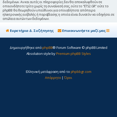
δεδομένων. Αν και αυτές οι πληροφορίες δεν θα αποκαλυφθούν σε
οποιονδήποτε τρίτο χωρίς τη συναίνεσή σας, ούτε το “ETS2.GR” ούτε το
phpBB θα θεωρηθούν υπεύθυνοι για οποιαδήποτε απόπειρα
ηλεκτρονικής εισβολής ή παραβίασης η οποία είναι δυνατόν να οδηγήσει σε
απώλεια αυτών των δεδομένων.
Ευρετήριο Δ. Συζήτησης
Επικοινωνήστε μαζί μας
Δημιουργήθηκε από
phpBB
® Forum Software © phpBB Limited
Absolution style by
Premium phpBB Styles
Ελληνική μετάφραση από το
phpbbgr.com
Απόρρητο
|
Όροι