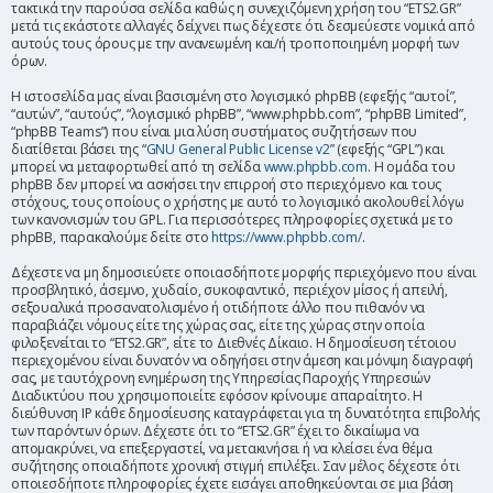
τακτικά την παρούσα σελίδα καθώς η συνεχιζόμενη χρήση του “ETS2.GR”
η
μετά τις εκάστοτε αλλαγές δείχνει πως δέχεστε ότι δεσμεύεστε νομικά από
αυτούς τους όρους με την ανανεωμένη και/ή τροποποιημένη μορφή των
όρων.
Η ιστοσελίδα μας είναι βασισμένη στο λογισμικό phpBB (εφεξής “αυτοί”,
“αυτών”, “αυτούς”, “λογισμικό phpBB”, “www.phpbb.com”, “phpBB Limited”,
“phpBB Teams”) που είναι μια λύση συστήματος συζητήσεων που
διατίθεται βάσει της “
GNU General Public License v2
” (εφεξής “GPL”) και
μπορεί να μεταφορτωθεί από τη σελίδα
www.phpbb.com
. Η ομάδα του
phpBB δεν μπορεί να ασκήσει την επιρροή στο περιεχόμενο και τους
στόχους, τους οποίους ο χρήστης με αυτό το λογισμικό ακολουθεί λόγω
των κανονισμών του GPL. Για περισσότερες πληροφορίες σχετικά με το
phpBB, παρακαλούμε δείτε στο
https://www.phpbb.com/
.
Δέχεστε να μη δημοσιεύετε οποιασδήποτε μορφής περιεχόμενο που είναι
προσβλητικό, άσεμνο, χυδαίο, συκοφαντικό, περιέχον μίσος ή απειλή,
σεξουαλικά προσανατολισμένο ή οτιδήποτε άλλο που πιθανόν να
παραβιάζει νόμους είτε της χώρας σας, είτε της χώρας στην οποία
φιλοξενείται το “ETS2.GR”, είτε το Διεθνές Δίκαιο. Η δημοσίευση τέτοιου
περιεχομένου είναι δυνατόν να οδηγήσει στην άμεση και μόνιμη διαγραφή
σας, με ταυτόχρονη ενημέρωση της Υπηρεσίας Παροχής Υπηρεσιών
Διαδικτύου που χρησιμοποιείτε εφόσον κρίνουμε απαραίτητο. Η
διεύθυνση IP κάθε δημοσίευσης καταγράφεται για τη δυνατότητα επιβολής
των παρόντων όρων. Δέχεστε ότι το “ETS2.GR” έχει το δικαίωμα να
απομακρύνει, να επεξεργαστεί, να μετακινήσει ή να κλείσει ένα θέμα
συζήτησης οποιαδήποτε χρονική στιγμή επιλέξει. Σαν μέλος δέχεστε ότι
οποιεσδήποτε πληροφορίες έχετε εισάγει αποθηκεύονται σε μια βάση