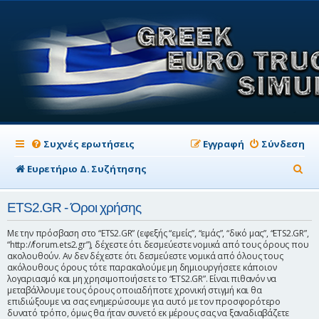
Συχνές ερωτήσεις
Εγγραφή
Σύνδεση
Α
Ευρετήριο Δ. Συζήτησης
ν
ETS2.GR - Όροι χρήσης
α
ζ
Με την πρόσβαση στο “ETS2.GR” (εφεξής “εμείς”, “εμάς”, “δικό μας”, “ETS2.GR”,
“http://forum.ets2.gr”), δέχεστε ότι δεσμεύεστε νομικά από τους όρους που
ή
ακολουθούν. Αν δεν δέχεστε ότι δεσμεύεστε νομικά από όλους τους
ακόλουθους όρους τότε παρακαλούμε μη δημιουργήσετε κάποιον
τ
λογαριασμό και μη χρησιμοποιήσετε το “ETS2.GR”. Είναι πιθανόν να
μεταβάλλουμε τους όρους οποιαδήποτε χρονική στιγμή και θα
η
επιδιώξουμε να σας ενημερώσουμε για αυτό με τον προσφορότερο
σ
δυνατό τρόπο, όμως θα ήταν συνετό εκ μέρους σας να ξαναδιαβάζετε