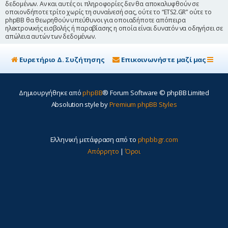
δεδομένων. Αν και αυτές οι πληροφορίες δεν θα αποκαλυφθούν σε
οποιονδήποτε τρίτο χωρίς τη συναίνεσή σας, ούτε το “ETS2.GR” ούτε το
phpBB θα θεωρηθούν υπεύθυνοι για οποιαδήποτε απόπειρα
ηλεκτρονικής εισβολής ή παραβίασης η οποία είναι δυνατόν να οδηγήσει σε
απώλεια αυτών των δεδομένων.
Ευρετήριο Δ. Συζήτησης
Επικοινωνήστε μαζί μας
Δημιουργήθηκε από
phpBB
® Forum Software © phpBB Limited
Absolution style by
Premium phpBB Styles
Ελληνική μετάφραση από το
phpbbgr.com
Απόρρητο
|
Όροι