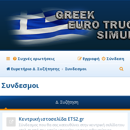
Συχνές ερωτήσεις
Εγγραφή
Σύνδεση
Α
Ευρετήριο Δ. Συζήτησης
Συνδεσμοι
ν
Συνδεσμοι
α
ζ
Δ. Συζήτηση
ή
τ
Κεντρική ιστοσελίδα ETS2.gr
η
Σύνδεσμος που θα σας κατευθύνει στην κεντρική σελίδα του
σ