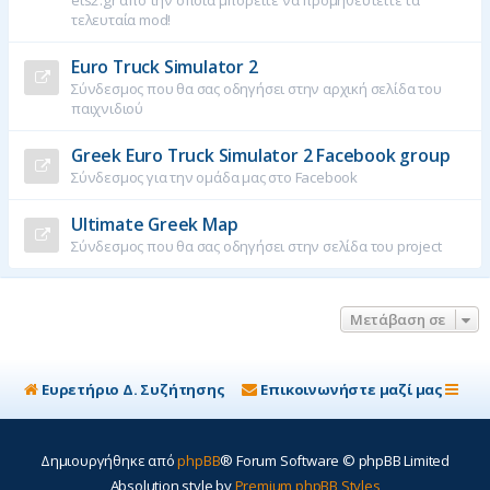
ets2.gr από την οποία μπορείτε να προμηθευτείτε τα
τελευταία mod!
η
Euro Truck Simulator 2
Σύνδεσμος που θα σας οδηγήσει στην αρχική σελίδα του
παιχνιδιού
Greek Euro Truck Simulator 2 Facebook group
Σύνδεσμος για την ομάδα μας στο Facebook
Ultimate Greek Map
Σύνδεσμος που θα σας οδηγήσει στην σελίδα του project
Μετάβαση σε
Ευρετήριο Δ. Συζήτησης
Επικοινωνήστε μαζί μας
Δημιουργήθηκε από
phpBB
® Forum Software © phpBB Limited
Absolution style by
Premium phpBB Styles