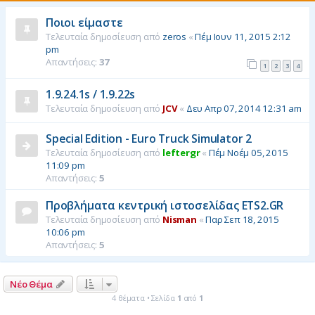
η
Ποιοι είμαστε
Τελευταία δημοσίευση από
zeros
«
Πέμ Ιουν 11, 2015 2:12
pm
Απαντήσεις:
37
1
2
3
4
1.9.24.1s / 1.9.22s
Τελευταία δημοσίευση από
JCV
«
Δευ Απρ 07, 2014 12:31 am
Special Edition - Euro Truck Simulator 2
Τελευταία δημοσίευση από
leftergr
«
Πέμ Νοέμ 05, 2015
11:09 pm
Απαντήσεις:
5
Προβλήματα κεντρική ιστοσελίδας ETS2.GR
Τελευταία δημοσίευση από
Nisman
«
Παρ Σεπ 18, 2015
10:06 pm
Απαντήσεις:
5
Νέο Θέμα
4 θέματα • Σελίδα
1
από
1