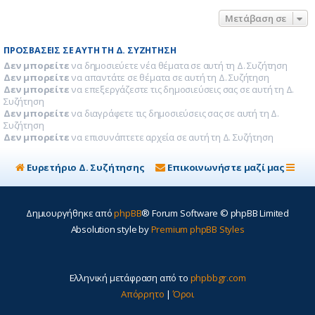
Μετάβαση σε
ΠΡΟΣΒΆΣΕΙΣ ΣΕ ΑΥΤΉ ΤΗ Δ. ΣΥΖΉΤΗΣΗ
Δεν μπορείτε
να δημοσιεύετε νέα θέματα σε αυτή τη Δ. Συζήτηση
Δεν μπορείτε
να απαντάτε σε θέματα σε αυτή τη Δ. Συζήτηση
Δεν μπορείτε
να επεξεργάζεστε τις δημοσιεύσεις σας σε αυτή τη Δ.
Συζήτηση
Δεν μπορείτε
να διαγράφετε τις δημοσιεύσεις σας σε αυτή τη Δ.
Συζήτηση
Δεν μπορείτε
να επισυνάπτετε αρχεία σε αυτή τη Δ. Συζήτηση
Ευρετήριο Δ. Συζήτησης
Επικοινωνήστε μαζί μας
Δημιουργήθηκε από
phpBB
® Forum Software © phpBB Limited
Absolution style by
Premium phpBB Styles
Ελληνική μετάφραση από το
phpbbgr.com
Απόρρητο
|
Όροι