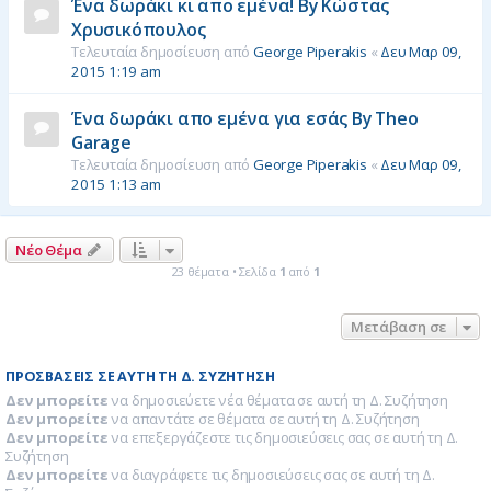
Ένα δωράκι κι απο εμένα! By Κώστας
Χρυσικόπουλος
Τελευταία δημοσίευση από
George Piperakis
«
Δευ Μαρ 09,
2015 1:19 am
Ένα δωράκι απο εμένα για εσάς By Theo
Garage
Τελευταία δημοσίευση από
George Piperakis
«
Δευ Μαρ 09,
2015 1:13 am
Νέο Θέμα
23 θέματα • Σελίδα
1
από
1
Μετάβαση σε
ΠΡΟΣΒΆΣΕΙΣ ΣΕ ΑΥΤΉ ΤΗ Δ. ΣΥΖΉΤΗΣΗ
Δεν μπορείτε
να δημοσιεύετε νέα θέματα σε αυτή τη Δ. Συζήτηση
Δεν μπορείτε
να απαντάτε σε θέματα σε αυτή τη Δ. Συζήτηση
Δεν μπορείτε
να επεξεργάζεστε τις δημοσιεύσεις σας σε αυτή τη Δ.
Συζήτηση
Δεν μπορείτε
να διαγράφετε τις δημοσιεύσεις σας σε αυτή τη Δ.