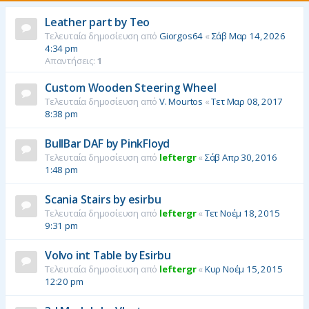
η
Leather part by Teo
Τελευταία δημοσίευση από
Giorgos64
«
Σάβ Μαρ 14, 2026
4:34 pm
Απαντήσεις:
1
Custom Wooden Steering Wheel
Τελευταία δημοσίευση από
V. Mourtos
«
Τετ Μαρ 08, 2017
8:38 pm
BullBar DAF by PinkFloyd
Τελευταία δημοσίευση από
leftergr
«
Σάβ Απρ 30, 2016
1:48 pm
Scania Stairs by esirbu
Τελευταία δημοσίευση από
leftergr
«
Τετ Νοέμ 18, 2015
9:31 pm
Volvo int Table by Esirbu
Τελευταία δημοσίευση από
leftergr
«
Κυρ Νοέμ 15, 2015
12:20 pm