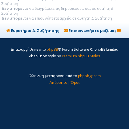
Συζήτηση
Δεν μπορείτε
να διαγράφετε τις δημοσιεύσεις σας σε αυτή τη Δ.
Συζήτηση
Δεν μπορείτε
να επισυνάπτετε αρχεία σε αυτή τη Δ. Συζήτηση
Ευρετήριο Δ. Συζήτησης
Επικοινωνήστε μαζί μας
Δημιουργήθηκε από
phpBB
® Forum Software © phpBB Limited
Absolution style by
Premium phpBB Styles
Ελληνική μετάφραση από το
phpbbgr.com
Απόρρητο
|
Όροι