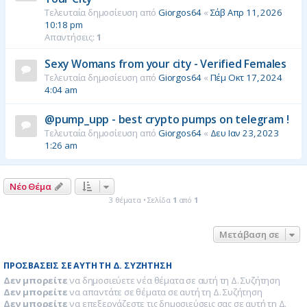
Τελευταία δημοσίευση από
Giorgos64
«
Σάβ Απρ 11, 2026
10:18 pm
Απαντήσεις:
1
Sexy Womans from your city - Verified Females
Τελευταία δημοσίευση από
Giorgos64
«
Πέμ Οκτ 17, 2024
4:04 am
@pump_upp - best crypto pumps on telegram !
Τελευταία δημοσίευση από
Giorgos64
«
Δευ Ιαν 23, 2023
1:26 am
Νέο Θέμα
3 θέματα • Σελίδα
1
από
1
Μετάβαση σε
ΠΡΟΣΒΆΣΕΙΣ ΣΕ ΑΥΤΉ ΤΗ Δ. ΣΥΖΉΤΗΣΗ
Δεν μπορείτε
να δημοσιεύετε νέα θέματα σε αυτή τη Δ. Συζήτηση
Δεν μπορείτε
να απαντάτε σε θέματα σε αυτή τη Δ. Συζήτηση
Δεν μπορείτε
να επεξεργάζεστε τις δημοσιεύσεις σας σε αυτή τη Δ.