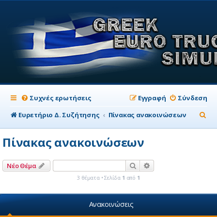
Συχνές ερωτήσεις
Εγγραφή
Σύνδεση
Α
Ευρετήριο Δ. Συζήτησης
Πίνακας ανακοινώσεων
ν
Πίνακας ανακοινώσεων
α
ζ
Αναζήτηση
Ειδική αναζήτηση
Νέο Θέμα
ή
3 θέματα • Σελίδα
1
από
1
τ
η
Ανακοινώσεις
σ