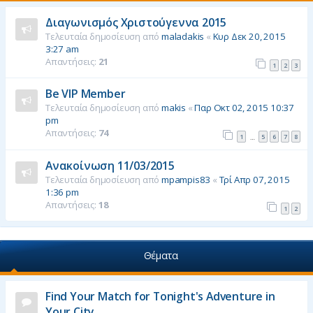
η
Διαγωνισμός Χριστούγεννα 2015
Τελευταία δημοσίευση από
maladakis
«
Κυρ Δεκ 20, 2015
3:27 am
Απαντήσεις:
21
1
2
3
Be VIP Member
Τελευταία δημοσίευση από
makis
«
Παρ Οκτ 02, 2015 10:37
pm
Απαντήσεις:
74
1
5
6
7
8
…
Ανακοίνωση 11/03/2015
Τελευταία δημοσίευση από
mpampis83
«
Τρί Απρ 07, 2015
1:36 pm
Απαντήσεις:
18
1
2
Θέματα
Find Your Match for Tonight's Adventure in
Your City