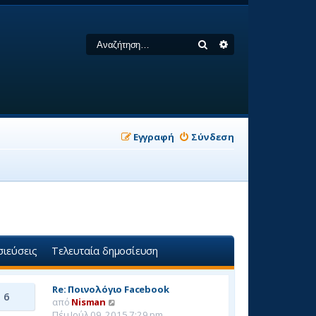
Αναζήτηση
Ειδική αναζήτηση
Εγγραφή
Σύνδεση
ιεύσεις
Τελευταία δημοσίευση
Re: Ποινολόγιο Facebook
6
Π
από
Nisman
ρ
Πέμ Ιούλ 09, 2015 7:29 pm