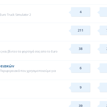
4
uro Truck Simulator 2
211
.
38
 και βίντεο τα φορτηγά σας απο το Euro
ρειακών
6
 Περιφερειακά που χρησιμοποιούμε για
9
39