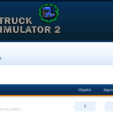
ς
Θέματα
Δημοσ
5
γιά της ομάδας