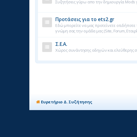
Συζητήσεις γύρω απο την δημιουργία Mods γι
Προτάσεις για το ets2.gr
Εδώ μπορείτε να μας προτείνετε οτιδήποτε 
γνώμη σας την ομάδα μας (Site, Forum, Εταιρ
Σ.Ε.Α.
Χώρος συνάντησης οδηγών και ελεύθερης 
Ευρετήριο Δ. Συζήτησης