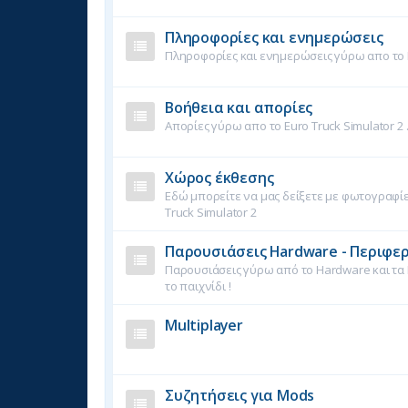
Πληροφορίες και ενημερώσεις
Πληροφορίες και ενημερώσεις γύρω απο το E
Βοήθεια και απορίες
Απορίες γύρω απο το Euro Truck Simulator 2 
Χώρος έκθεσης
Εδώ μπορείτε να μας δείξετε με φωτογραφίες
Truck Simulator 2
Παρουσιάσεις Hardware - Περιφε
Παρουσιάσεις γύρω από το Hardware και τα
το παιχνίδι !
Multiplayer
Συζητήσεις για Mods