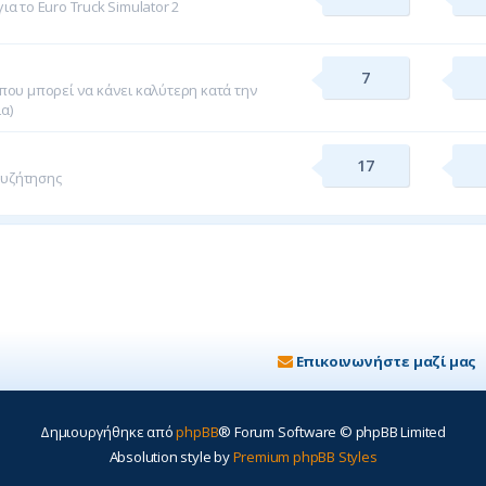
α το Euro Truck Simulator 2
7
που μπορεί να κάνει καλύτερη κατά την
ία)
17
συζήτησης
Επικοινωνήστε μαζί μας
Δημιουργήθηκε από
phpBB
® Forum Software © phpBB Limited
Absolution style by
Premium phpBB Styles