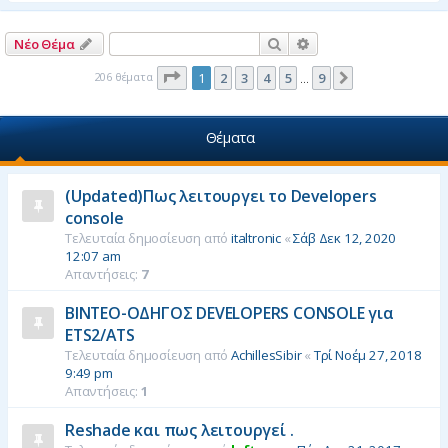
η
Αναζήτηση
Ειδική αναζήτηση
Νέο Θέμα
Σελίδα
1
από
9
206 θέματα
1
2
3
4
5
9
Επόμενη
…
Θέματα
(Updated)Πως λειτουργει το Developers
console
Τελευταία δημοσίευση από
italtronic
«
Σάβ Δεκ 12, 2020
12:07 am
Απαντήσεις:
7
ΒΙΝΤΕΟ-ΟΔΗΓΟΣ DEVELOPERS CONSOLE για
ETS2/ATS
Τελευταία δημοσίευση από
AchillesSibir
«
Τρί Νοέμ 27, 2018
9:49 pm
Απαντήσεις:
1
Reshade και πως λειτουργεί .