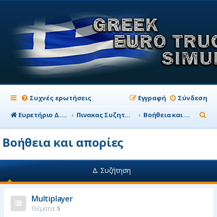
Συχνές ερωτήσεις
Εγγραφή
Σύνδεση
Α
Ευρετήριο Δ. Συζήτησης
Πινακας Συζητησης
Βοήθεια και απορίες
ν
Βοήθεια και απορίες
α
ζ
Δ. Συζήτηση
ή
τ
Multiplayer
η
Θέματα:
5
σ