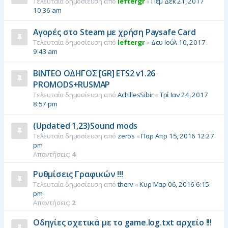
Τελευταία δημοσίευση από
leftergr
«
Πέμ Δεκ 21, 2017
10:36 am
Αγορές στο Steam με χρήση Paysafe Card
Τελευταία δημοσίευση από
leftergr
«
Δευ Ιούλ 10, 2017
9:43 am
ΒΙΝΤΕΟ ΟΔΗΓΟΣ [GR] ETS2 v1.26
PROMODS+RUSMAP
Τελευταία δημοσίευση από
AchillesSibir
«
Τρί Ιαν 24, 2017
8:57 pm
(Updated 1,23)Sound mods
Τελευταία δημοσίευση από
zeros
«
Παρ Απρ 15, 2016 12:27
pm
Απαντήσεις:
4
Ρυθμίσεις Γραφικών !!!
Τελευταία δημοσίευση από
therv
«
Κυρ Μαρ 06, 2016 6:15
pm
Απαντήσεις:
2
Οδηγίες σχετικά με το game.log.txt αρχείο !!!