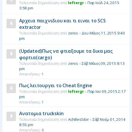
Τελευταία δημοσίευση από
leftergr
«
Παρ Ιούλ 24, 2015
3:58 pm
Αρχεια παιχνιδιου και τι ειναι το SCS
extractor
Τελευταία δημοσίευση από
zeros
«
Δευ Μάιος 11, 2015 9:40
pm
(Updated)Πως να φτιαξουμε τα δικα μας
φορτια(cargo)
Τελευταία δημοσίευση από
zeros
«
Σάβ Μάιος 09, 2015 8:13
pm
Απαντήσεις:
1
Πως λειτουργει το Cheat Engine
Τελευταία δημοσίευση από
leftergr
«
Παρ Ιαν 09, 2015 2:17
pm
Απαντήσεις:
1
Ανατομια truckskin
Τελευταία δημοσίευση από
AchillesSibir
«
Σάβ Νοέμ 01, 2014
8:55 pm
Απαντήσεις:
8