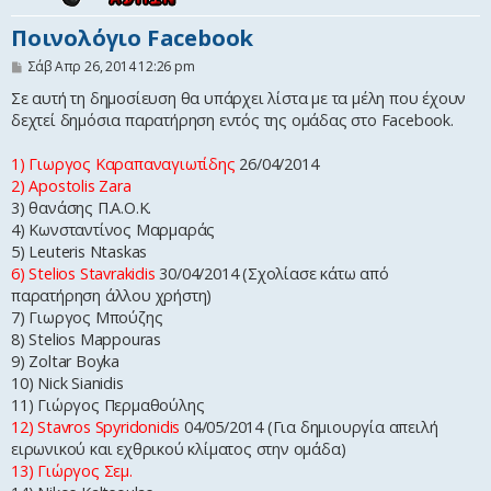
η
Ποινολόγιο Facebook
Δ
Σάβ Απρ 26, 2014 12:26 pm
η
μ
Σε αυτή τη δημοσίευση θα υπάρχει λίστα με τα μέλη που έχουν
ο
δεχτεί δημόσια παρατήρηση εντός της ομάδας στο Facebook.
σ
ί
ε
1) Γιωργος Καραπαναγιωτίδης
26/04/2014
υ
2) Apostolis Zara
σ
η
3) θανάσης Π.Α.Ο.Κ.
4) Κωνσταντίνος Μαρμαράς
5) Leuteris Ntaskas
6) Stelios Stavrakidis
30/04/2014 (Σχολίασε κάτω από
παρατήρηση άλλου χρήστη)
7) Γιωργος Μπούζης
8) Stelios Mappouras
9) Zoltar Boyka
10) Nick Sianidis
11) Γιώργος Περμαθούλης
12) Stavros Spyridonidis
04/05/2014 (Για δημιουργία απειλή
ειρωνικού και εχθρικού κλίματος στην ομάδα)
13) Γιώργος Σεμ.