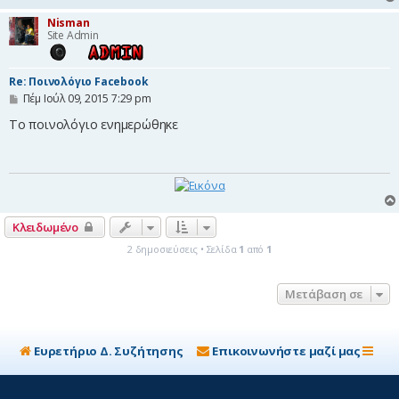
Nisman
Site Admin
Re: Ποινολόγιο Facebook
Δ
Πέμ Ιούλ 09, 2015 7:29 pm
η
μ
Το ποινολόγιο ενημερώθηκε
ο
σ
ί
ε
υ
σ
η
Κλειδωμένο
2 δημοσιεύσεις • Σελίδα
1
από
1
Μετάβαση σε
Ευρετήριο Δ. Συζήτησης
Επικοινωνήστε μαζί μας