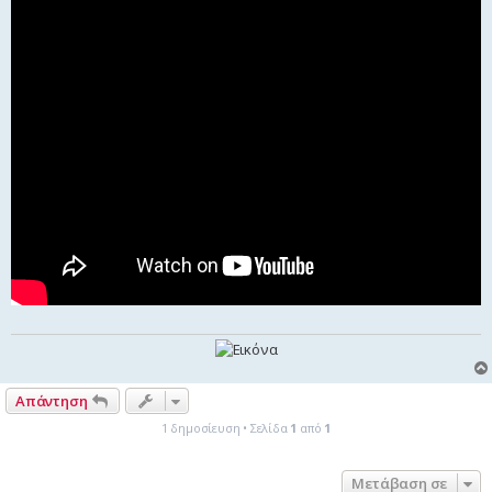
Απάντηση
1 δημοσίευση • Σελίδα
1
από
1
Μετάβαση σε