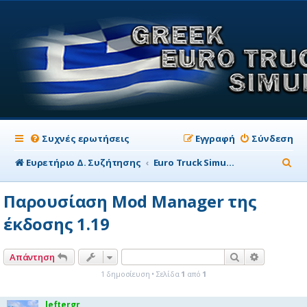
Συχνές ερωτήσεις
Εγγραφή
Σύνδεση
Α
Ευρετήριο Δ. Συζήτησης
Euro Truck Simulator 2 WIKI
ν
Παρουσίαση Mod Manager της
α
έκδοσης 1.19
ζ
ή
Αναζήτηση
Ειδική αν
Απάντηση
τ
1 δημοσίευση • Σελίδα
1
από
1
η
σ
leftergr