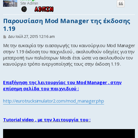
Site Admin
η
Παρουσίαση Mod Manager της έκδοσης
1.19
Δ
Δευ Ιούλ 27, 2015 12:16 am
η
μ
Με την ευκαιρία την ειασαγωγής του καινούργιου Mod Manager
ο
στηνν 1.19 έκδοση του παιχνιδιού , ακολουθούν οδηγίες για την
σ
μετατροπή των παλιότερων Mods έτσι ώστε να ακολουθούν τον
ί
ε
καινούργιο τρόπο ενεργοποίησής τους στην έκδοση 1.19 .
υ
σ
η
Επεξήγηση της λειτουργίας του Mod Manager , στην
επίσημη σελίδα του παιχνιδιού :
http://eurotrucksimulator2.com/mod_manager.php
Tutorial video , με την λειτουργία του :