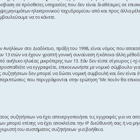
σβαση σε πρόσθετες υπηρεσίες που δεν είναι διαθέσιμες σε επισ
ήψη μηνυμάτων ηλεκτρονικού ταχυδρομείου από και προς άλλα μέλη
μβουλεύουμε να το κάνετε.
νηλίκων στο Διαδίκτυο, πράξη του 1998, είναι νόμος που απαιτε
 13 ετών να έχουν γραπτή γονική συναίνεση ή κάποια άλλη μέθοδ
 ανήλικο ηλικίας μικρότερης των 13. Εάν δεν είστε σίγουρος (-η) 
προσπαθείτε να εγγραφείτε, επικοινωνήστε με νομικό σύμβουλο γι
ος συζητήσεων δεν μπορεί να δώσει νομική συμβουλή και δεν είναι
 περιπτώσεις που περιγράφονται στην ερώτηση “Με ποιόν θα επικο
ματος συζητήσεων να έχει απενεργοποιήσει τις εγγραφές για να απ
ν μπορεί επίσης να έχει αποκλείσει την IP διεύθυνσή σας ή να μη
χειριστή του συστήματος συζητήσεων για βοήθεια.