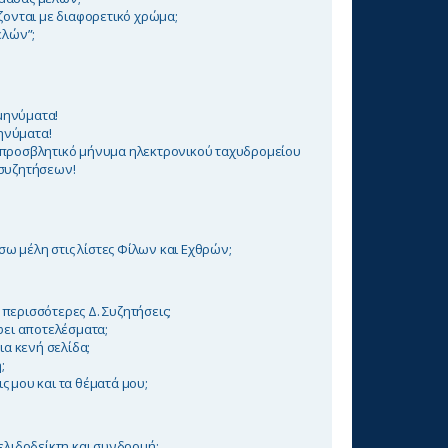
ζονται με διαφορετικό χρώμα;
ελών”;
μηνύματα!
ηνύματα!
 προσβλητικό μήνυμα ηλεκτρονικού ταχυδρομείου
 συζητήσεων!
 μέλη στις λίστες Φίλων και Εχθρών;
περισσότερες Δ. Συζητήσεις;
φει αποτελέσματα;
ια κενή σελίδα;
;
 μου και τα θέματά μου;
ελιδοδείκτη και συνδρομή;