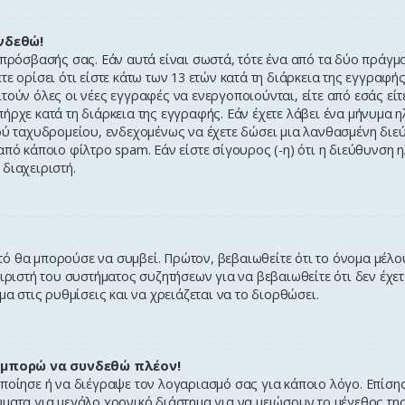
νδεθώ!
 πρόσβασής σας. Εάν αυτά είναι σωστά, τότε ένα από τα δύο πράγμα
ε ορίσει ότι είστε κάτω των 13 ετών κατά τη διάρκεια της εγγραφή
τούν όλες οι νέες εγγραφές να ενεργοποιούνται, είτε από εσάς είτ
ήρχε κατά τη διάρκεια της εγγραφής. Εάν έχετε λάβει ένα μήνυμα 
κού ταχυδρομείου, ενδεχομένως να έχετε δώσει μια λανθασμένη δι
από κάποιο φίλτρο spam. Εάν είστε σίγουρος (-η) ότι η διεύθυνση
διαχειριστή.
ό θα μπορούσε να συμβεί. Πρώτον, βεβαιωθείτε ότι το όνομα μέλο
ιριστή του συστήματος συζητήσεων για να βεβαιωθείτε ότι δεν έχετ
μα στις ρυθμίσεις και να χρειάζεται να το διορθώσει.
 μπορώ να συνδεθώ πλέον!
οποίησε ή να διέγραψε τον λογαριασμό σας για κάποιο λόγο. Επί
ματα για μεγάλο χρονικό διάστημα για να μειώσουν το μέγεθος τη