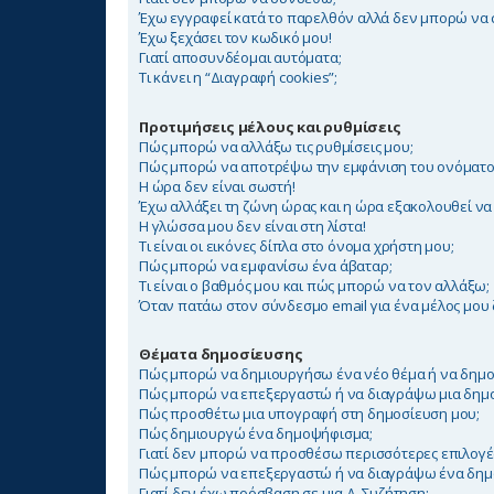
Έχω εγγραφεί κατά το παρελθόν αλλά δεν μπορώ να
Έχω ξεχάσει τον κωδικό μου!
Γιατί αποσυνδέομαι αυτόματα;
Τι κάνει η “Διαγραφή cookies”;
Προτιμήσεις μέλους και ρυθμίσεις
Πώς μπορώ να αλλάξω τις ρυθμίσεις μου;
Πώς μπορώ να αποτρέψω την εμφάνιση του ονόματος
Η ώρα δεν είναι σωστή!
Έχω αλλάξει τη ζώνη ώρας και η ώρα εξακολουθεί να
Η γλώσσα μου δεν είναι στη λίστα!
Τι είναι οι εικόνες δίπλα στο όνομα χρήστη μου;
Πώς μπορώ να εμφανίσω ένα άβαταρ;
Τι είναι ο βαθμός μου και πώς μπορώ να τον αλλάξω;
Όταν πατάω στον σύνδεσμο email για ένα μέλος μου 
Θέματα δημοσίευσης
Πώς μπορώ να δημιουργήσω ένα νέο θέμα ή να δημο
Πώς μπορώ να επεξεργαστώ ή να διαγράψω μια δημ
Πώς προσθέτω μια υπογραφή στη δημοσίευση μου;
Πώς δημιουργώ ένα δημοψήφισμα;
Γιατί δεν μπορώ να προσθέσω περισσότερες επιλογ
Πώς μπορώ να επεξεργαστώ ή να διαγράψω ένα δημ
Γιατί δεν έχω πρόσβαση σε μια Δ. Συζήτηση;