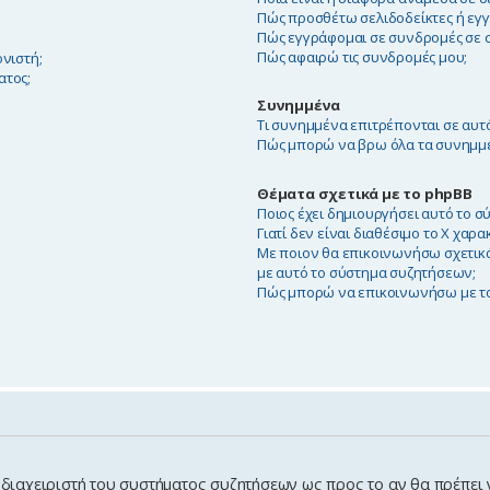
Πώς προσθέτω σελιδοδείκτες ή εγγ
Πώς εγγράφομαι σε συνδρομές σε σ
Πώς αφαιρώ τις συνδρομές μου;
νιστή;
ατος;
Συνημμένα
Τι συνημμένα επιτρέπονται σε αυτ
Πώς μπορώ να βρω όλα τα συνημμ
Θέματα σχετικά με το phpBB
Ποιος έχει δημιουργήσει αυτό το 
Γιατί δεν είναι διαθέσιμο το Χ χαρα
Με ποιον θα επικοινωνήσω σχετικά
με αυτό το σύστημα συζητήσεων;
Πώς μπορώ να επικοινωνήσω με το
ν διαχειριστή του συστήματος συζητήσεων ως προς το αν θα πρέπει