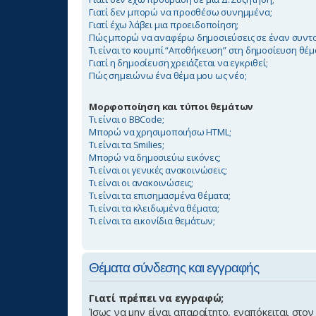
Γιατί δεν μπορώ να προσθέσω συνημμένα;
Γιατί έχω λάβει μια προειδοποίηση;
Πώς μπορώ να αναφέρω δημοσιεύσεις σε έναν συντο
Τι είναι το κουμπί “Αποθήκευση” στη δημοσίευση θέμ
Γιατί η δημοσίευση χρειάζεται να εγκριθεί;
Πώς σημειώνω ένα θέμα μου ως νέο;
Μορφοποίηση και τύποι θεμάτων
Τι είναι ο BBCode;
Μπορώ να χρησιμοποιήσω HTML;
Τι είναι τα Smilies;
Μπορώ να δημοσιεύω εικόνες;
Τι είναι οι γενικές ανακοινώσεις;
Τι είναι οι ανακοινώσεις;
Τι είναι τα επισημασμένα θέματα;
Τι είναι τα κλειδωμένα θέματα;
Τι είναι τα εικονίδια θεμάτων;
Θέματα σύνδεσης και εγγραφής
Γιατί πρέπει να εγγραφώ;
Ίσως να μην είναι απαραίτητο, εναπόκειται στο