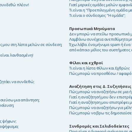
 συνδεθώ πλέον!
Γιατί μερικές ομάδες μελών εμφανί
Τι είναι η “Προεπιλεγμένη ομάδα μ
Τι είναι ο σύνδεσμος "Η ομάδα”;
Προσωπικά Μηνύματα
Δεν μπορώ να στείλω προσωπικά 
Λαμβάνω συνέχεια ανεπιθύμητα μ
 μου στη λίστα μελών σε σύνδεση;
Έχω λάβει ένα μήνυμα spam ή ένα
από κάποιο μέλος του συστήματος
 είναι λανθασμένη!
Φίλοι και εχθροί
Τι είναι η λίστα Φίλων και Εχθρών;
Πώς μπορώ να προσθέσω / αφαιρέσω
ζητάει να συνδεθώ;
Αναζήτηση στις Δ. Συζητήσεις
Πώς μπορώ να αναζητήσω σε μια ή 
Γιατί η αναζήτησή μου δεν επιστρέ
σιεύσω μια απάντηση;
Γιατί η αναζήτηση μου επιστρέφει μ
οσίευση;
Πώς μπορώ να αναζητήσω για μέλη
Πώς μπορώ να βρω τις δημοσιεύσεις
ές ψήφων;
Συνδρομές και Σελιδοδείκτες
οψήφισμα;
Ποια είναι η διαφορά ανάμεσα σε σ