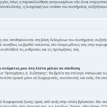
υργίες όπως η παρακολούθηση αναγνωσμένων εάν είναι ενεργοποιη
αποσύνδεσης, η διαγραφή των cookies του συστήματος συζητήσεων
ις σας αποθηκεύονται στη βάση δεδομένων του συστήματος συζητήσε
ί συνήθως να βρεθεί πατώντας στο όνομα μέλους σας στην κορυφ
α αλλάξετε τις ρυθμίσεις και τις προτιμήσεις σας.
 ονόματος μου στη λίστα μελών σε σύνδεση;
 “Προτιμήσεις Δ. Συζήτησης”, θα βρείτε την επιλογή
Απόκρυψη των
θα είστε ορατοί μόνο σε διαχειριστές, συντονιστές και εσάς. Θα υ
πό διαφορετική ζώνης ώρας από αυτή στην οποία βρίσκεστε. Εάν αυτ
 ταιριάζει στην περιοχή σας, π.χ. Λονδίνο, Παρίσι, Νέα Υόρκη, Σί