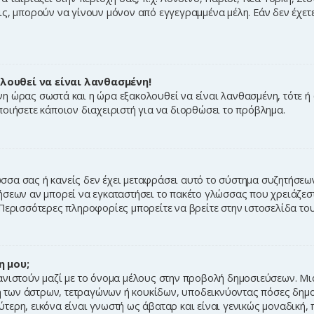
ς, μπορούν να γίνουν μόνον από εγγεγραμμένα μέλη. Εάν δεν έχετε 
λουθεί να είναι λανθασμένη!
ζώνη ώρας σωστά και η ώρα εξακολουθεί να είναι λανθασμένη, τότε 
οιήσετε κάποιον διαχειριστή για να διορθώσει το πρόβλημα.
γλώσσα σας ή κανείς δεν έχει μεταφράσει αυτό το σύστημα συζητήσε
ήσεων αν μπορεί να εγκαταστήσει το πακέτο γλώσσας που χρειάζεστ
 Περισσότερες πληροφορίες μπορείτε να βρείτε στην ιστοσελίδα το
η μου;
νιστούν μαζί με το όνομα μέλους στην προβολή δημοσιεύσεων. Μια
φή των άστρων, τετραγώνων ή κουκίδων, υποδεικνύοντας πόσες δημοσ
ερη, εικόνα είναι γνωστή ως άβαταρ και είναι γενικώς μοναδική, 