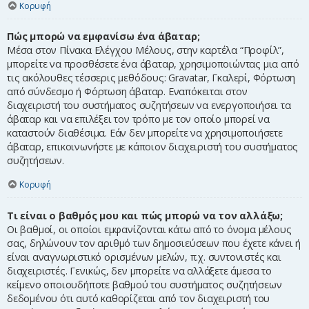
Κορυφή
Πώς μπορώ να εμφανίσω ένα άβαταρ;
Μέσα στον Πίνακα Ελέγχου Μέλους, στην καρτέλα “Προφίλ”,
μπορείτε να προσθέσετε ένα άβαταρ, χρησιμοποιώντας μια από
τις ακόλουθες τέσσερις μεθόδους: Gravatar, Γκαλερί, Φόρτωση
από σύνδεσμο ή Φόρτωση άβαταρ. Εναπόκειται στον
διαχειριστή του συστήματος συζητήσεων να ενεργοποιήσει τα
άβαταρ και να επιλέξει τον τρόπο με τον οποίο μπορεί να
καταστούν διαθέσιμα. Εάν δεν μπορείτε να χρησιμοποιήσετε
άβαταρ, επικοινωνήστε με κάποιον διαχειριστή του συστήματος
συζητήσεων.
Κορυφή
Τι είναι ο βαθμός μου και πώς μπορώ να τον αλλάξω;
Οι βαθμοί, οι οποίοι εμφανίζονται κάτω από το όνομα μέλους
σας, δηλώνουν τον αριθμό των δημοσιεύσεων που έχετε κάνει ή
είναι αναγνωριστικό ορισμένων μελών, π.χ. συντονιστές και
διαχειριστές. Γενικώς, δεν μπορείτε να αλλάξετε άμεσα το
κείμενο οποιουδήποτε βαθμού του συστήματος συζητήσεων
δεδομένου ότι αυτό καθορίζεται από τον διαχειριστή του