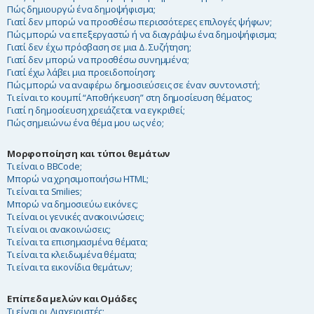
Πώς δημιουργώ ένα δημοψήφισμα;
Γιατί δεν μπορώ να προσθέσω περισσότερες επιλογές ψήφων;
Πώς μπορώ να επεξεργαστώ ή να διαγράψω ένα δημοψήφισμα;
Γιατί δεν έχω πρόσβαση σε μια Δ. Συζήτηση;
Γιατί δεν μπορώ να προσθέσω συνημμένα;
Γιατί έχω λάβει μια προειδοποίηση;
Πώς μπορώ να αναφέρω δημοσιεύσεις σε έναν συντονιστή;
Τι είναι το κουμπί “Αποθήκευση” στη δημοσίευση θέματος;
Γιατί η δημοσίευση χρειάζεται να εγκριθεί;
Πώς σημειώνω ένα θέμα μου ως νέο;
Μορφοποίηση και τύποι θεμάτων
Τι είναι ο BBCode;
Μπορώ να χρησιμοποιήσω HTML;
Τι είναι τα Smilies;
Μπορώ να δημοσιεύω εικόνες;
Τι είναι οι γενικές ανακοινώσεις;
Τι είναι οι ανακοινώσεις;
Τι είναι τα επισημασμένα θέματα;
Τι είναι τα κλειδωμένα θέματα;
Τι είναι τα εικονίδια θεμάτων;
Επίπεδα μελών και Ομάδες
Τι είναι οι Διαχειριστές;