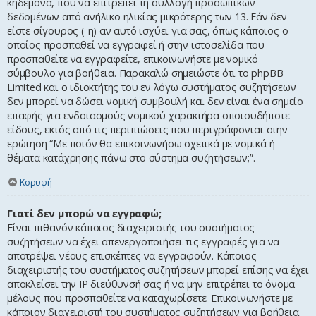
κηδεμόνα, που να επιτρέπει τη συλλογή προσωπικών
δεδομένων από ανήλικο ηλικίας μικρότερης των 13. Εάν δεν
είστε σίγουρος (-η) αν αυτό ισχύει για σας, όπως κάποιος ο
οποίος προσπαθεί να εγγραφεί ή στην ιστοσελίδα που
προσπαθείτε να εγγραφείτε, επικοινωνήστε με νομικό
σύμβουλο για βοήθεια. Παρακαλώ σημειώστε ότι το phpBB
Limited και ο ιδιοκτήτης του εν λόγω συστήματος συζητήσεων
δεν μπορεί να δώσει νομική συμβουλή και δεν είναι ένα σημείο
επαφής για ενδοιασμούς νομικού χαρακτήρα οποιουδήποτε
είδους, εκτός από τις περιπτώσεις που περιγράφονται στην
ερώτηση “Με ποιόν θα επικοινωνήσω σχετικά με νομικά ή
θέματα κατάχρησης πάνω στο σύστημα συζητήσεων;”.
Κορυφή
Γιατί δεν μπορώ να εγγραφώ;
Είναι πιθανόν κάποιος διαχειριστής του συστήματος
συζητήσεων να έχει απενεργοποιήσει τις εγγραφές για να
αποτρέψει νέους επισκέπτες να εγγραφούν. Κάποιος
διαχειριστής του συστήματος συζητήσεων μπορεί επίσης να έχει
αποκλείσει την IP διεύθυνσή σας ή να μην επιτρέπει το όνομα
μέλους που προσπαθείτε να καταχωρίσετε. Επικοινωνήστε με
κάποιον διαχειριστή του συστήματος συζητήσεων για βοήθεια.