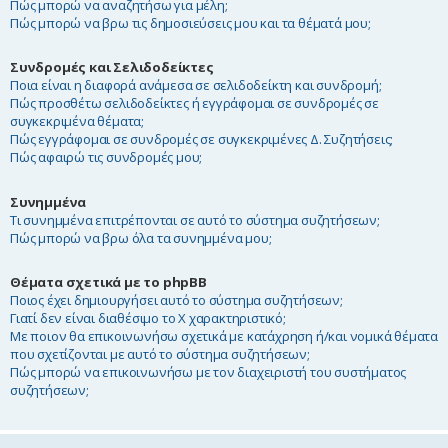
Πώς μπορώ να αναζητήσω για μέλη;
Πώς μπορώ να βρω τις δημοσιεύσεις μου και τα θέματά μου;
Συνδρομές και Σελιδοδείκτες
Ποια είναι η διαφορά ανάμεσα σε σελιδοδείκτη και συνδρομή;
Πώς προσθέτω σελιδοδείκτες ή εγγράφομαι σε συνδρομές σε
συγκεκριμένα θέματα;
Πώς εγγράφομαι σε συνδρομές σε συγκεκριμένες Δ. Συζητήσεις;
Πώς αφαιρώ τις συνδρομές μου;
Συνημμένα
Τι συνημμένα επιτρέπονται σε αυτό το σύστημα συζητήσεων;
Πώς μπορώ να βρω όλα τα συνημμένα μου;
Θέματα σχετικά με το phpBB
Ποιος έχει δημιουργήσει αυτό το σύστημα συζητήσεων;
Γιατί δεν είναι διαθέσιμο το Χ χαρακτηριστικό;
Με ποιον θα επικοινωνήσω σχετικά με κατάχρηση ή/και νομικά θέματα
που σχετίζονται με αυτό το σύστημα συζητήσεων;
Πώς μπορώ να επικοινωνήσω με τον διαχειριστή του συστήματος
συζητήσεων;