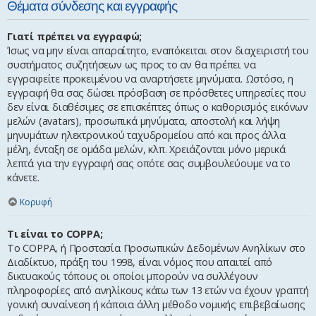
Θέματα σύνδεσης και εγγραφής
Γιατί πρέπει να εγγραφώ;
Ίσως να μην είναι απαραίτητο, εναπόκειται στον διαχειριστή του
συστήματος συζητήσεων ως προς το αν θα πρέπει να
εγγραφείτε προκειμένου να αναρτήσετε μηνύματα. Ωστόσο, η
εγγραφή θα σας δώσει πρόσβαση σε πρόσθετες υπηρεσίες που
δεν είναι διαθέσιμες σε επισκέπτες όπως ο καθορισμός εικόνων
μελών (avatars), προσωπικά μηνύματα, αποστολή και λήψη
μηνυμάτων ηλεκτρονικού ταχυδρομείου από και προς άλλα
μέλη, ένταξη σε ομάδα μελών, κλπ. Χρειάζονται μόνο μερικά
λεπτά για την εγγραφή σας οπότε σας συμβουλεύουμε να το
κάνετε.
Κορυφή
Τι είναι το COPPA;
Το COPPA, ή Προστασία Προσωπικών Δεδομένων Ανηλίκων στο
Διαδίκτυο, πράξη του 1998, είναι νόμος που απαιτεί από
δικτυακούς τόπους οι οποίοι μπορούν να συλλέγουν
πληροφορίες από ανηλίκους κάτω των 13 ετών να έχουν γραπτή
γονική συναίνεση ή κάποια άλλη μέθοδο νομικής επιβεβαίωσης