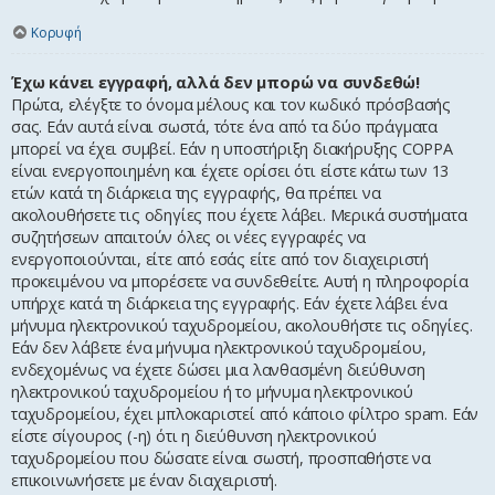
Κορυφή
Έχω κάνει εγγραφή, αλλά δεν μπορώ να συνδεθώ!
Πρώτα, ελέγξτε το όνομα μέλους και τον κωδικό πρόσβασής
σας. Εάν αυτά είναι σωστά, τότε ένα από τα δύο πράγματα
μπορεί να έχει συμβεί. Εάν η υποστήριξη διακήρυξης COPPA
είναι ενεργοποιημένη και έχετε ορίσει ότι είστε κάτω των 13
ετών κατά τη διάρκεια της εγγραφής, θα πρέπει να
ακολουθήσετε τις οδηγίες που έχετε λάβει. Μερικά συστήματα
συζητήσεων απαιτούν όλες οι νέες εγγραφές να
ενεργοποιούνται, είτε από εσάς είτε από τον διαχειριστή
προκειμένου να μπορέσετε να συνδεθείτε. Αυτή η πληροφορία
υπήρχε κατά τη διάρκεια της εγγραφής. Εάν έχετε λάβει ένα
μήνυμα ηλεκτρονικού ταχυδρομείου, ακολουθήστε τις οδηγίες.
Εάν δεν λάβετε ένα μήνυμα ηλεκτρονικού ταχυδρομείου,
ενδεχομένως να έχετε δώσει μια λανθασμένη διεύθυνση
ηλεκτρονικού ταχυδρομείου ή το μήνυμα ηλεκτρονικού
ταχυδρομείου, έχει μπλοκαριστεί από κάποιο φίλτρο spam. Εάν
είστε σίγουρος (-η) ότι η διεύθυνση ηλεκτρονικού
ταχυδρομείου που δώσατε είναι σωστή, προσπαθήστε να
επικοινωνήσετε με έναν διαχειριστή.