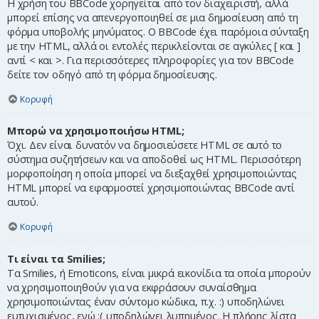
Η χρήση του BBCode χορηγείται από τον διαχειριστή, αλλά
μπορεί επίσης να απενεργοποιηθεί σε μια δημοσίευση από τη
φόρμα υποβολής μηνύματος. Ο BBCode έχει παρόμοια σύνταξη
με την HTML, αλλά οι εντολές περικλείονται σε αγκύλες [ και ]
αντί < και >. Για περισσότερες πληροφορίες για τον BBCode
δείτε τον οδηγό από τη φόρμα δημοσίευσης.
Κορυφή
Μπορώ να χρησιμοποιήσω HTML;
Όχι. Δεν είναι δυνατόν να δημοσιεύσετε HTML σε αυτό το
σύστημα συζητήσεων και να αποδοθεί ως HTML. Περισσότερη
μορφοποίηση η οποία μπορεί να διεξαχθεί χρησιμοποιώντας
HTML μπορεί να εφαρμοστεί χρησιμοποιώντας BBCode αντί
αυτού.
Κορυφή
Τι είναι τα Smilies;
Τα Smilies, ή Emoticons, είναι μικρά εικονίδια τα οποία μπορούν
να χρησιμοποιηθούν για να εκφράσουν συναίσθημα
χρησιμοποιώντας έναν σύντομο κώδικα, π.χ. :) υποδηλώνει
ευτυχισμένος, ενώ :( υποδηλώνει λυπημένος. Η πλήρης λίστα