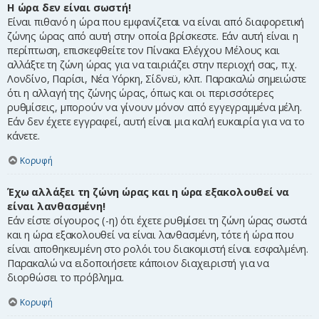
Η ώρα δεν είναι σωστή!
Είναι πιθανό η ώρα που εμφανίζεται να είναι από διαφορετική
ζώνης ώρας από αυτή στην οποία βρίσκεστε. Εάν αυτή είναι η
περίπτωση, επισκεφθείτε τον Πίνακα Ελέγχου Μέλους και
αλλάξτε τη ζώνη ώρας για να ταιριάζει στην περιοχή σας, π.χ.
Λονδίνο, Παρίσι, Νέα Υόρκη, Σίδνεϋ, κλπ. Παρακαλώ σημειώστε
ότι η αλλαγή της ζώνης ώρας, όπως και οι περισσότερες
ρυθμίσεις, μπορούν να γίνουν μόνον από εγγεγραμμένα μέλη.
Εάν δεν έχετε εγγραφεί, αυτή είναι μια καλή ευκαιρία για να το
κάνετε.
Κορυφή
Έχω αλλάξει τη ζώνη ώρας και η ώρα εξακολουθεί να
είναι λανθασμένη!
Εάν είστε σίγουρος (-η) ότι έχετε ρυθμίσει τη ζώνη ώρας σωστά
και η ώρα εξακολουθεί να είναι λανθασμένη, τότε ή ώρα που
είναι αποθηκευμένη στο ρολόι του διακομιστή είναι εσφαλμένη.
Παρακαλώ να ειδοποιήσετε κάποιον διαχειριστή για να
διορθώσει το πρόβλημα.
Κορυφή