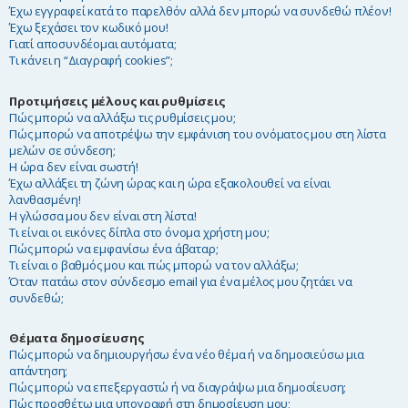
Έχω εγγραφεί κατά το παρελθόν αλλά δεν μπορώ να συνδεθώ πλέον!
η
Έχω ξεχάσει τον κωδικό μου!
Γιατί αποσυνδέομαι αυτόματα;
Τι κάνει η “Διαγραφή cookies”;
Προτιμήσεις μέλους και ρυθμίσεις
Πώς μπορώ να αλλάξω τις ρυθμίσεις μου;
Πώς μπορώ να αποτρέψω την εμφάνιση του ονόματος μου στη λίστα
μελών σε σύνδεση;
Η ώρα δεν είναι σωστή!
Έχω αλλάξει τη ζώνη ώρας και η ώρα εξακολουθεί να είναι
λανθασμένη!
Η γλώσσα μου δεν είναι στη λίστα!
Τι είναι οι εικόνες δίπλα στο όνομα χρήστη μου;
Πώς μπορώ να εμφανίσω ένα άβαταρ;
Τι είναι ο βαθμός μου και πώς μπορώ να τον αλλάξω;
Όταν πατάω στον σύνδεσμο email για ένα μέλος μου ζητάει να
συνδεθώ;
Θέματα δημοσίευσης
Πώς μπορώ να δημιουργήσω ένα νέο θέμα ή να δημοσιεύσω μια
απάντηση;
Πώς μπορώ να επεξεργαστώ ή να διαγράψω μια δημοσίευση;
Πώς προσθέτω μια υπογραφή στη δημοσίευση μου;