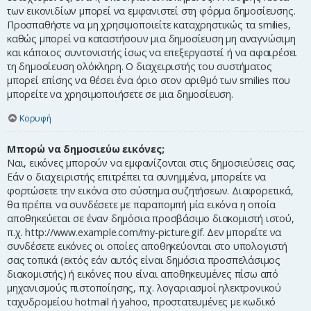
των εικονιδίων μπορεί να εμφανιστεί στη φόρμα δημοσίευσης.
Προσπαθήστε να μη χρησιμοποιείτε καταχρηστικώς τα smilies,
καθώς μπορεί να καταστήσουν μια δημοσίευση μη αναγνώσιμη
και κάποιος συντονιστής ίσως να επεξεργαστεί ή να αφαιρέσει
τη δημοσίευση ολόκληρη. Ο διαχειριστής του συστήματος
μπορεί επίσης να θέσει ένα όριο στον αριθμό των smilies που
μπορείτε να χρησιμοποιήσετε σε μια δημοσίευση.
Κορυφή
Μπορώ να δημοσιεύω εικόνες;
Ναι, εικόνες μπορούν να εμφανίζονται στις δημοσιεύσεις σας.
Εάν ο διαχειριστής επιτρέπει τα συνημμένα, μπορείτε να
φορτώσετε την εικόνα στο σύστημα συζητήσεων. Διαφορετικά,
θα πρέπει να συνδέσετε με παραπομπή μία εικόνα η οποία
αποθηκεύεται σε έναν δημόσια προσβάσιμο διακομιστή ιστού,
π.χ. http://www.example.com/my-picture.gif. Δεν μπορείτε να
συνδέσετε εικόνες οι οποίες αποθηκεύονται στο υπολογιστή
σας τοπικά (εκτός εάν αυτός είναι δημόσια προσπελάσιμος
διακομιστής) ή εικόνες που είναι αποθηκευμένες πίσω από
μηχανισμούς πιστοποίησης, π.χ. λογαριασμοί ηλεκτρονικού
ταχυδρομείου hotmail ή yahoo, προστατευμένες με κωδικό