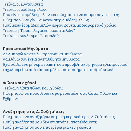
Τι είναι οι Συντονιστές;
Τι είναι οι ομάδες μελών;
Πού είναι οι ομάδες μελών και πώς μπορώ να συμμετάσχω σε μια;
Πώς μπορώ να γίνω συντονιστής ομάδας μελών;
Γιατί μερικές ομάδες μελών εμφανίζονται με διαφορετικό χρώμα;
Τι είναι η “Προεπιλεγμένη ομάδα μελών”;
Τι είναι ο σύνδεσμος "Η ομάδα”;
Προσωπικά Μηνύματα
Δεν μπορώ να στείλω προσωπικά μηνύματα!
Λαμβάνω συνέχεια ανεπιθύμητα μηνύματα!
Έχω λάβει ένα μήνυμα spam ή ένα προσβλητικό μήνυμα ηλεκτρονικού
ταχυδρομείου από κάποιο μέλος του συστήματος συζητήσεων!
Φίλοι και εχθροί
Τι είναι η λίστα Φίλων και Εχθρών;
Πώς μπορώ να προσθέσω / αφαιρέσω μέλη στις λίστες Φίλων και
Εχθρών;
Αναζήτηση στις Δ. Συζητήσεις
Πώς μπορώ να αναζητήσω σε μια ή περισσότερες Δ. Συζητήσεις;
Γιατί η αναζήτησή μου δεν επιστρέφει αποτελέσματα;
Γιατί η αναζήτηση μου επιστρέφει μια κενή σελίδα;