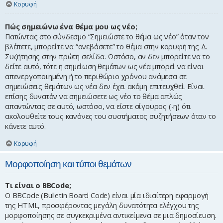
Κορυφή
Πώς σημειώνω ένα θέμα μου ως νέο;
Πατώντας στο σύνδεσμο “Σημειώστε το θέμα ως νέο” όταν τον
βλέπετε, μπορείτε να “ανεβάσετε” το θέμα στην κορυφή της Δ.
Συζήτησης στην πρώτη σελίδα. Ωστόσο, αν δεν μπορείτε να το
δείτε αυτό, τότε η σημείωση θεμάτων ως νέα μπορεί να είναι
απενεργοποιημένη ή το περιθώριο χρόνου ανάμεσα σε
σημειώσεις θεμάτων ως νέα δεν έχει ακόμη επιτευχθεί. Είναι
επίσης δυνατόν να σημειώσετε ως νέο το θέμα απλώς
απαντώντας σε αυτό, ωστόσο, να είστε σίγουρος (-η) ότι
ακολουθείτε τους κανόνες του συστήματος συζητήσεων όταν το
κάνετε αυτό.
Κορυφή
Μορφοποίηση και τύποι θεμάτων
Τι είναι ο BBCode;
Ο BBCode (Bulletin Board Code) είναι μία ιδιαίτερη εφαρμογή
της HTML, προσφέροντας μεγάλη δυνατότητα ελέγχου της
μορφοποίησης σε συγκεκριμένα αντικείμενα σε μια δημοσίευση.