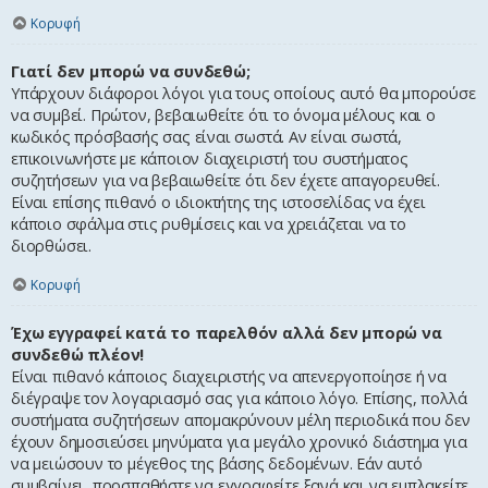
Κορυφή
Γιατί δεν μπορώ να συνδεθώ;
Υπάρχουν διάφοροι λόγοι για τους οποίους αυτό θα μπορούσε
να συμβεί. Πρώτον, βεβαιωθείτε ότι το όνομα μέλους και ο
κωδικός πρόσβασής σας είναι σωστά. Αν είναι σωστά,
επικοινωνήστε με κάποιον διαχειριστή του συστήματος
συζητήσεων για να βεβαιωθείτε ότι δεν έχετε απαγορευθεί.
Είναι επίσης πιθανό ο ιδιοκτήτης της ιστοσελίδας να έχει
κάποιο σφάλμα στις ρυθμίσεις και να χρειάζεται να το
διορθώσει.
Κορυφή
Έχω εγγραφεί κατά το παρελθόν αλλά δεν μπορώ να
συνδεθώ πλέον!
Είναι πιθανό κάποιος διαχειριστής να απενεργοποίησε ή να
διέγραψε τον λογαριασμό σας για κάποιο λόγο. Επίσης, πολλά
συστήματα συζητήσεων απομακρύνουν μέλη περιοδικά που δεν
έχουν δημοσιεύσει μηνύματα για μεγάλο χρονικό διάστημα για
να μειώσουν το μέγεθος της βάσης δεδομένων. Εάν αυτό
συμβαίνει, προσπαθήστε να εγγραφείτε ξανά και να εμπλακείτε