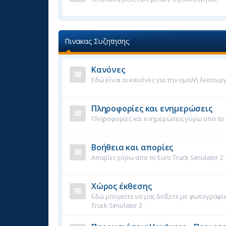
Πινακας Συζητησης
Κανόνες
Εδώ είναι οι κανόνες για την ομαλή λειτουρ
Πληροφορίες και ενημερώσεις
Πληροφορίες και ενημερώσεις γύρω απο το E
Βοήθεια και απορίες
Απορίες γύρω απο το Euro Truck Simulator 2 
Χώρος έκθεσης
Εδώ μπορείτε να μας δείξετε με φωτογραφίες
Truck Simulator 2