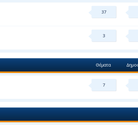
37
3
Θέματα
Δημοσ
7