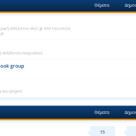
Θέματα
Δημοσ
ρική σελίδα του ets2.gr από την οποία
d!
 σελίδα του παιχνιδιού
book group
 του project
Θέματα
Δημοσ
15