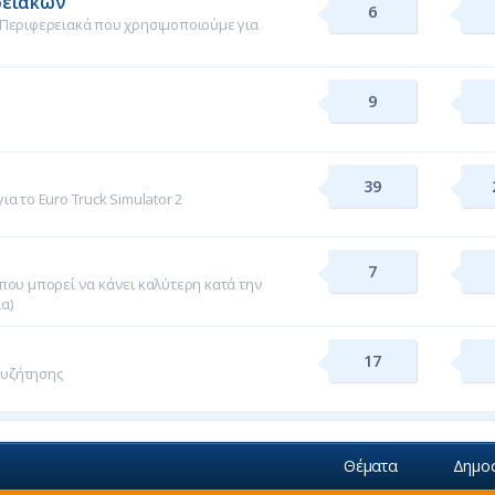
ρειακών
6
 Περιφερειακά που χρησιμοποιούμε για
9
39
α το Euro Truck Simulator 2
7
που μπορεί να κάνει καλύτερη κατά την
ία)
17
συζήτησης
Θέματα
Δημοσ