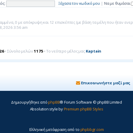
ός:
Ξέχασα τον κωδικό μου
|
Να με θυμάσαι
αμμένα, 0 με απόκρυψη και 12 επισκέπτες (με βάση τα μέλη που ήταν ενεργ
8, 2026 3:56 am
26
• Σύνολο μελών
1175
• Το νεότερο μέλος μας
Kaptain
Επικοινωνήστε μαζί μας
Δημιουργήθηκε από
phpBB
® Forum Software © phpBB Limited
Absolution style by
Premium phpBB Styles
Ελληνική μετάφραση από το
phpbbgr.com