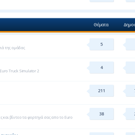
Θέματα
Δημοσ
5
γιά της ομάδας
4
uro Truck Simulator 2
211
.
38
 και βίντεο τα φορτηγά σας απο το Euro