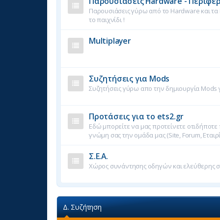
Παρουσιάσεις Hardware - Περιφε
Παρουσιάσεις γύρω από το Hardware και τα
το παιχνίδι !
Multiplayer
Συζητήσεις για Mods
Συζητήσεις γύρω απο την δημιουργία Mods γι
Προτάσεις για το ets2.gr
Εδώ μπορείτε να μας προτείνετε οτιδήποτε 
γνώμη σας την ομάδα μας (Site, Forum, Εταιρ
Σ.Ε.Α.
Χώρος συνάντησης οδηγών και ελεύθερης 
Δ. Συζήτηση