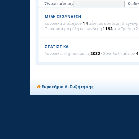
Όνομα μέλους:
Κωδικ
ΜΈΛΗ ΣΕ ΣΎΝΔΕΣΗ
Συνολικά υπάρχουν
14
μέλη σε σύνδεση: 2 εγγεγρ
Περισσότερα μέλη σε σύνδεση
1192
την Τρί Απρ 2
ΣΤΑΤΙΣΤΙΚΆ
Συνολικές δημοσιεύσεις
2032
• Σύνολο θεμάτων
4
Ευρετήριο Δ. Συζήτησης