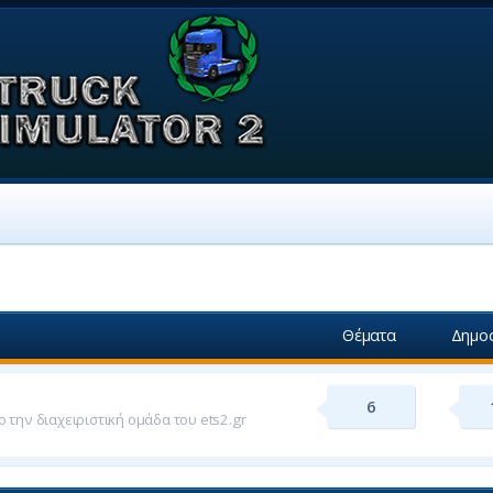
Θέματα
Δημοσ
6
 την διαχειριστική ομάδα του ets2.gr