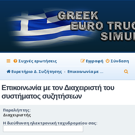
Συχνές ερωτήσεις
Εγγραφή
Σύνδεση
Α
Ευρετήριο Δ. Συζήτησης
Επικοινωνία με τον Διαχειριστή του συστήματος συζητήσεων
ν
Επικοινωνία με τον Διαχειριστή του
α
συστήματος συζητήσεων
ζ
ή
Παραλήπτης:
Διαχειριστής
τ
Η διεύθυνση ηλεκτρονική ταχυδρομείου σας:
η
σ