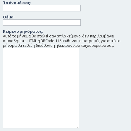
Το όνομά σας:
η
Θέμα:
Κείμενο μηνύματος:
Αυτό το μήνυμα θα σταλεί σαν απλό κείμενο, δεν περιλαμβάνει
οποιοδήποτε HTML ή BBCode. Η διεύθυνση επιστροφής για αυτό το
μήνυμα θα τεθεί η διεύθυνση ηλεκτρονικού ταχυδρομείου σας.