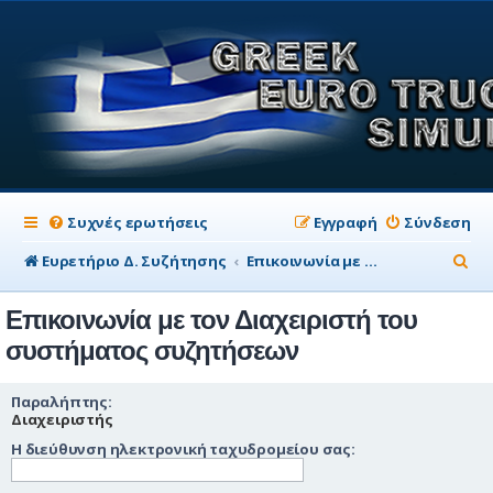
Συχνές ερωτήσεις
Εγγραφή
Σύνδεση
Α
Ευρετήριο Δ. Συζήτησης
Επικοινωνία με τον Διαχειριστή του συστήματος συζητήσεων
ν
Επικοινωνία με τον Διαχειριστή του
α
συστήματος συζητήσεων
ζ
ή
Παραλήπτης:
Διαχειριστής
τ
Η διεύθυνση ηλεκτρονική ταχυδρομείου σας:
η
σ