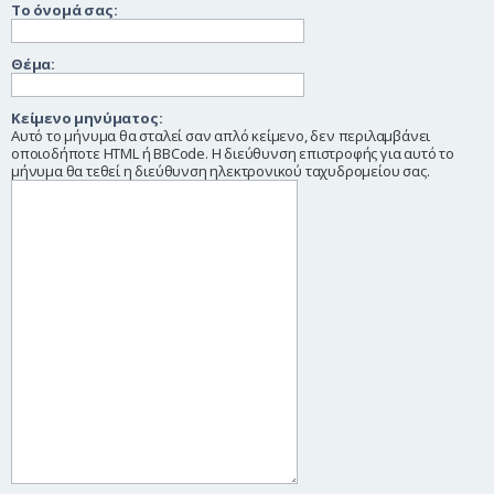
Το όνομά σας:
η
Θέμα:
Κείμενο μηνύματος:
Αυτό το μήνυμα θα σταλεί σαν απλό κείμενο, δεν περιλαμβάνει
οποιοδήποτε HTML ή BBCode. Η διεύθυνση επιστροφής για αυτό το
μήνυμα θα τεθεί η διεύθυνση ηλεκτρονικού ταχυδρομείου σας.