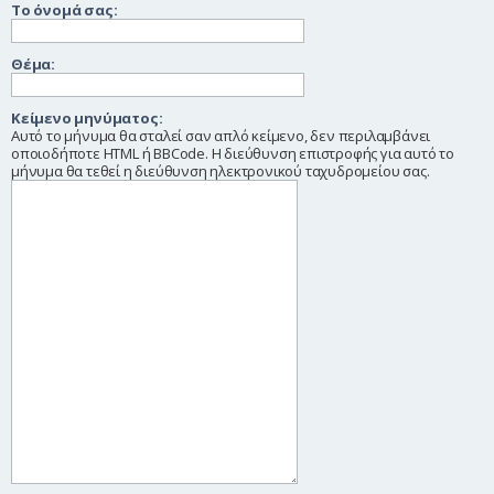
Το όνομά σας:
η
Θέμα:
Κείμενο μηνύματος:
Αυτό το μήνυμα θα σταλεί σαν απλό κείμενο, δεν περιλαμβάνει
οποιοδήποτε HTML ή BBCode. Η διεύθυνση επιστροφής για αυτό το
μήνυμα θα τεθεί η διεύθυνση ηλεκτρονικού ταχυδρομείου σας.