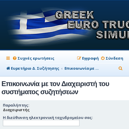
Συχνές ερωτήσεις
Εγγραφή
Σύνδεση
Α
Ευρετήριο Δ. Συζήτησης
Επικοινωνία με τον Διαχειριστή του συστήματος συζητήσεων
ν
Επικοινωνία με τον Διαχειριστή του
α
συστήματος συζητήσεων
ζ
ή
Παραλήπτης:
Διαχειριστής
τ
Η διεύθυνση ηλεκτρονική ταχυδρομείου σας:
η
σ