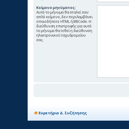
Κείμενο μηνύματος:
Αυτό το μήνυμα θα σταλεί σαν
απλό κείμενο, δεν περιλαμβάνει
οποιοδήποτε HTML ή BBCode. Η
διεύθυνση επιστροφής για αυτό
το μήνυμα θα τεθεί η διεύθυνση
ηλεκτρονικού ταχυδρομείου
σας.
Ευρετήριο Δ. Συζήτησης