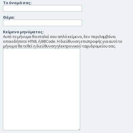
Το όνομά σας:
η
Θέμα:
Κείμενο μηνύματος:
Αυτό το μήνυμα θα σταλεί σαν απλό κείμενο, δεν περιλαμβάνει
οποιοδήποτε HTML ή BBCode. Η διεύθυνση επιστροφής για αυτό το
μήνυμα θα τεθεί η διεύθυνση ηλεκτρονικού ταχυδρομείου σας.