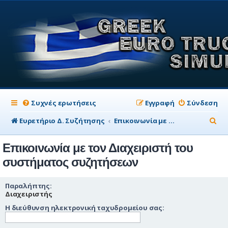
Συχνές ερωτήσεις
Εγγραφή
Σύνδεση
Α
Ευρετήριο Δ. Συζήτησης
Επικοινωνία με τον Διαχειριστή του συστήματος συζητήσεων
ν
Επικοινωνία με τον Διαχειριστή του
α
συστήματος συζητήσεων
ζ
ή
Παραλήπτης:
Διαχειριστής
τ
Η διεύθυνση ηλεκτρονική ταχυδρομείου σας:
η
σ