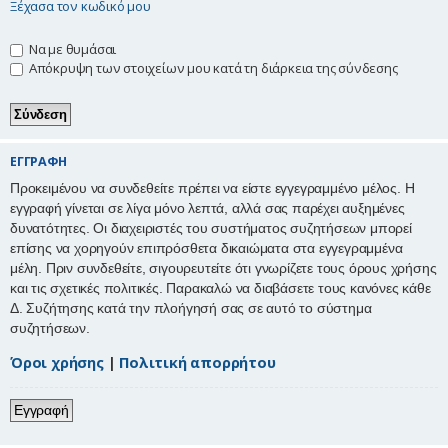
Ξέχασα τον κωδικό μου
η
Να με θυμάσαι
Απόκρυψη των στοιχείων μου κατά τη διάρκεια της σύνδεσης
ΕΓΓΡΑΦΉ
Προκειμένου να συνδεθείτε πρέπει να είστε εγγεγραμμένο μέλος. Η
εγγραφή γίνεται σε λίγα μόνο λεπτά, αλλά σας παρέχει αυξημένες
δυνατότητες. Οι διαχειριστές του συστήματος συζητήσεων μπορεί
επίσης να χορηγούν επιπρόσθετα δικαιώματα στα εγγεγραμμένα
μέλη. Πριν συνδεθείτε, σιγουρευτείτε ότι γνωρίζετε τους όρους χρήσης
και τις σχετικές πολιτικές. Παρακαλώ να διαβάσετε τους κανόνες κάθε
Δ. Συζήτησης κατά την πλοήγησή σας σε αυτό το σύστημα
συζητήσεων.
Όροι χρήσης
|
Πολιτική απορρήτου
Εγγραφή