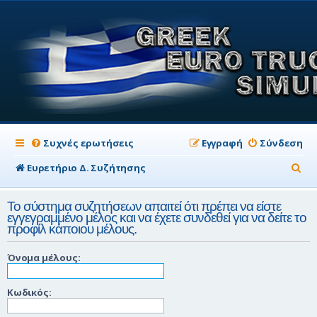
Συχνές ερωτήσεις
Εγγραφή
Σύνδεση
Α
Ευρετήριο Δ. Συζήτησης
ν
Το σύστημα συζητήσεων απαιτεί ότι πρέπει να είστε
α
εγγεγραμμένο μέλος και να έχετε συνδεθεί για να δείτε το
προφίλ κάποιου μέλους.
ζ
ή
Όνομα μέλους:
τ
η
Κωδικός:
σ