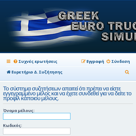
Συχνές ερωτήσεις
Εγγραφή
Σύνδεση
Α
Ευρετήριο Δ. Συζήτησης
ν
Το σύστημα συζητήσεων απαιτεί ότι πρέπει να είστε
α
εγγεγραμμένο μέλος και να έχετε συνδεθεί για να δείτε το
προφίλ κάποιου μέλους.
ζ
ή
Όνομα μέλους:
τ
η
Κωδικός:
σ