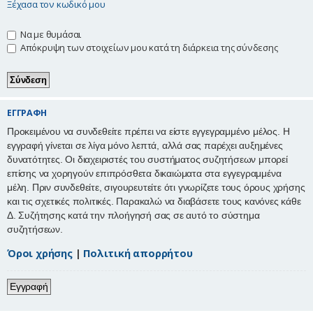
Ξέχασα τον κωδικό μου
η
Να με θυμάσαι
Απόκρυψη των στοιχείων μου κατά τη διάρκεια της σύνδεσης
ΕΓΓΡΑΦΉ
Προκειμένου να συνδεθείτε πρέπει να είστε εγγεγραμμένο μέλος. Η
εγγραφή γίνεται σε λίγα μόνο λεπτά, αλλά σας παρέχει αυξημένες
δυνατότητες. Οι διαχειριστές του συστήματος συζητήσεων μπορεί
επίσης να χορηγούν επιπρόσθετα δικαιώματα στα εγγεγραμμένα
μέλη. Πριν συνδεθείτε, σιγουρευτείτε ότι γνωρίζετε τους όρους χρήσης
και τις σχετικές πολιτικές. Παρακαλώ να διαβάσετε τους κανόνες κάθε
Δ. Συζήτησης κατά την πλοήγησή σας σε αυτό το σύστημα
συζητήσεων.
Όροι χρήσης
|
Πολιτική απορρήτου
Εγγραφή