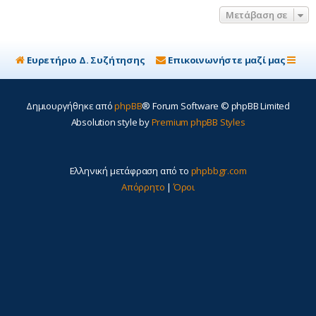
η
Μετάβαση σε
Ευρετήριο Δ. Συζήτησης
Επικοινωνήστε μαζί μας
Δημιουργήθηκε από
phpBB
® Forum Software © phpBB Limited
Absolution style by
Premium phpBB Styles
Ελληνική μετάφραση από το
phpbbgr.com
Απόρρητο
|
Όροι