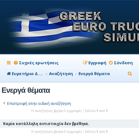
Συχνές ερωτήσεις
Εγγραφή
Σύνδεση
Α
Ευρετήριο Δ. Συζήτησης
Αναζήτηση
Ενεργά θέματα
ν
Ενεργά θέματα
α
ζ
Επιστροφή στην ειδική αναζήτηση
ή
Η αναζήτηση βρήκε 0 εγγραφές • Σελίδα
1
από
1
τ
Καμία κατάλληλη αντιστοιχία δεν βρέθηκε.
η
Η αναζήτηση βρήκε 0 εγγραφές • Σελίδα
1
από
1
σ