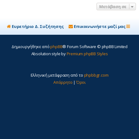
η
Μετάβαση σε
Ευρετήριο Δ. Συζήτησης
Επικοινωνήστε μαζί μας
Δημιουργήθηκε από
phpBB
® Forum Software © phpBB Limited
Absolution style by
Premium phpBB Styles
Ελληνική μετάφραση από το
phpbbgr.com
Απόρρητο
|
Όροι