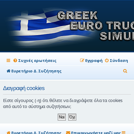
Συχνές ερωτήσεις
Εγγραφή
Σύνδεση
Α
Ευρετήριο Δ. Συζήτησης
ν
Διαγραφή cookies
α
ζ
Είστε σίγουρος (-η) ότι θέλετε να διαγράψετε όλα τα cookies
ή
από αυτό το σύστημα συζητήσεων;
τ
η
σ
Ευρετήριο Δ. Συζήτησης
Επικοινωνήστε μαζί μας