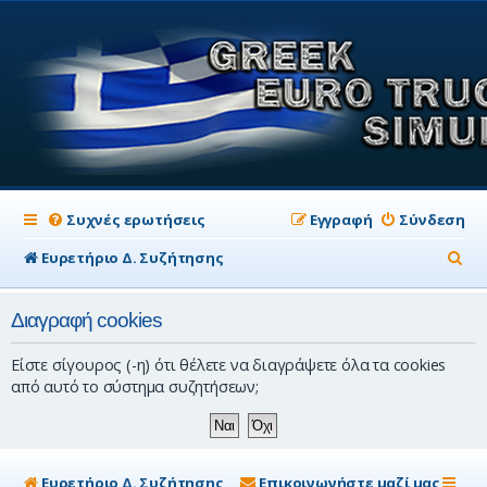
Συχνές ερωτήσεις
Εγγραφή
Σύνδεση
Α
Ευρετήριο Δ. Συζήτησης
ν
Διαγραφή cookies
α
ζ
Είστε σίγουρος (-η) ότι θέλετε να διαγράψετε όλα τα cookies
ή
από αυτό το σύστημα συζητήσεων;
τ
η
σ
Ευρετήριο Δ. Συζήτησης
Επικοινωνήστε μαζί μας