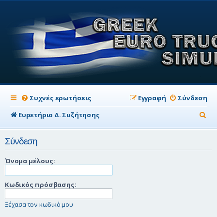
Συχνές ερωτήσεις
Εγγραφή
Σύνδεση
Α
Ευρετήριο Δ. Συζήτησης
ν
Σύνδεση
α
ζ
Όνομα μέλους:
ή
Κωδικός πρόσβασης:
τ
η
Ξέχασα τον κωδικό μου
σ