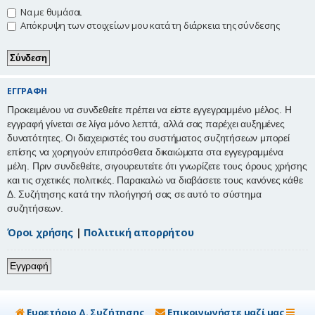
Να με θυμάσαι
η
Απόκρυψη των στοιχείων μου κατά τη διάρκεια της σύνδεσης
ΕΓΓΡΑΦΉ
Προκειμένου να συνδεθείτε πρέπει να είστε εγγεγραμμένο μέλος. Η
εγγραφή γίνεται σε λίγα μόνο λεπτά, αλλά σας παρέχει αυξημένες
δυνατότητες. Οι διαχειριστές του συστήματος συζητήσεων μπορεί
επίσης να χορηγούν επιπρόσθετα δικαιώματα στα εγγεγραμμένα
μέλη. Πριν συνδεθείτε, σιγουρευτείτε ότι γνωρίζετε τους όρους χρήσης
και τις σχετικές πολιτικές. Παρακαλώ να διαβάσετε τους κανόνες κάθε
Δ. Συζήτησης κατά την πλοήγησή σας σε αυτό το σύστημα
συζητήσεων.
Όροι χρήσης
|
Πολιτική απορρήτου
Εγγραφή
Ευρετήριο Δ. Συζήτησης
Επικοινωνήστε μαζί μας