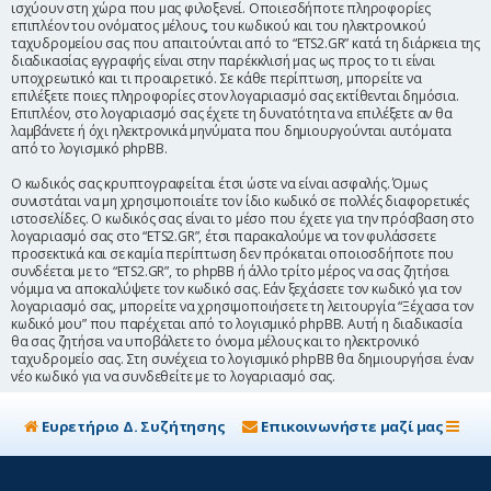
ισχύουν στη χώρα που μας φιλοξενεί. Οποιεσδήποτε πληροφορίες
επιπλέον του ονόματος μέλους, του κωδικού και του ηλεκτρονικού
ταχυδρομείου σας που απαιτούνται από το “ETS2.GR” κατά τη διάρκεια της
διαδικασίας εγγραφής είναι στην παρέκκλισή μας ως προς το τι είναι
υποχρεωτικό και τι προαιρετικό. Σε κάθε περίπτωση, μπορείτε να
επιλέξετε ποιες πληροφορίες στον λογαριασμό σας εκτίθενται δημόσια.
Επιπλέον, στο λογαριασμό σας έχετε τη δυνατότητα να επιλέξετε αν θα
λαμβάνετε ή όχι ηλεκτρονικά μηνύματα που δημιουργούνται αυτόματα
από το λογισμικό phpBB.
Ο κωδικός σας κρυπτογραφείται έτσι ώστε να είναι ασφαλής. Όμως
συνιστάται να μη χρησιμοποιείτε τον ίδιο κωδικό σε πολλές διαφορετικές
ιστοσελίδες. Ο κωδικός σας είναι το μέσο που έχετε για την πρόσβαση στο
λογαριασμό σας στο “ETS2.GR”, έτσι παρακαλούμε να τον φυλάσσετε
προσεκτικά και σε καμία περίπτωση δεν πρόκειται οποιοσδήποτε που
συνδέεται με το “ETS2.GR”, το phpBB ή άλλο τρίτο μέρος να σας ζητήσει
νόμιμα να αποκαλύψετε τον κωδικό σας. Εάν ξεχάσετε τον κωδικό για τον
λογαριασμό σας, μπορείτε να χρησιμοποιήσετε τη λειτουργία “Ξέχασα τον
κωδικό μου” που παρέχεται από το λογισμικό phpBB. Αυτή η διαδικασία
θα σας ζητήσει να υποβάλετε το όνομα μέλους και το ηλεκτρονικό
ταχυδρομείο σας. Στη συνέχεια το λογισμικό phpBB θα δημιουργήσει έναν
νέο κωδικό για να συνδεθείτε με το λογαριασμό σας.
Ευρετήριο Δ. Συζήτησης
Επικοινωνήστε μαζί μας