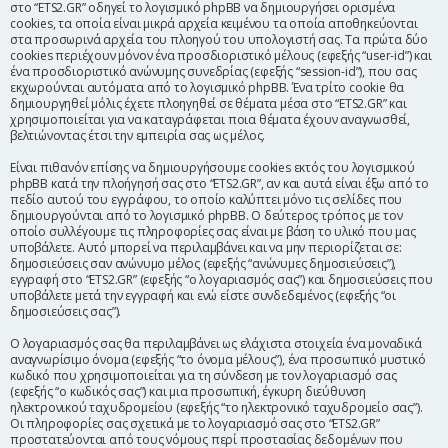
στο “ETS2.GR” οδηγεί το λογισμικό phpBB να δημιουργήσει ορισμένα
η
cookies, τα οποία είναι μικρά αρχεία κειμένου τα οποία αποθηκεύονται
στα προσωρινά αρχεία του πλοηγού του υπολογιστή σας. Τα πρώτα δύο
cookies περιέχουν μόνον ένα προσδιοριστικό μέλους (εφεξής “user-id”) και
ένα προσδιοριστικό ανώνυμης συνεδρίας (εφεξής “session-id”), που σας
εκχωρούνται αυτόματα από το λογισμικό phpBB. Ένα τρίτο cookie θα
δημιουργηθεί μόλις έχετε πλοηγηθεί σε θέματα μέσα στο “ETS2.GR” και
χρησιμοποιείται για να καταγράφεται ποια θέματα έχουν αναγνωσθεί,
βελτιώνοντας έτσι την εμπειρία σας ως μέλος.
Είναι πιθανόν επίσης να δημιουργήσουμε cookies εκτός του λογισμικού
phpBB κατά την πλοήγησή σας στο “ETS2.GR”, αν και αυτά είναι έξω από το
πεδίο αυτού του εγγράφου, το οποίο καλύπτει μόνο τις σελίδες που
δημιουργούνται από το λογισμικό phpBB. Ο δεύτερος τρόπος με τον
οποίο συλλέγουμε τις πληροφορίες σας είναι με βάση το υλικό που μας
υποβάλετε. Αυτό μπορεί να περιλαμβάνει και να μην περιορίζεται σε:
δημοσιεύσεις σαν ανώνυμο μέλος (εφεξής “ανώνυμες δημοσιεύσεις”),
εγγραφή στο “ETS2.GR” (εφεξής “ο λογαριασμός σας”) και δημοσιεύσεις που
υποβάλετε μετά την εγγραφή και ενώ είστε συνδεδεμένος (εφεξής “οι
δημοσιεύσεις σας”).
Ο λογαριασμός σας θα περιλαμβάνει ως ελάχιστα στοιχεία ένα μοναδικά
αναγνωρίσιμο όνομα (εφεξής “το όνομα μέλους”), ένα προσωπικό μυστικό
κωδικό που χρησιμοποιείται για τη σύνδεση με τον λογαριασμό σας
(εφεξής “ο κωδικός σας”) και μια προσωπική, έγκυρη διεύθυνση
ηλεκτρονικού ταχυδρομείου (εφεξής “το ηλεκτρονικό ταχυδρομείο σας”).
Οι πληροφορίες σας σχετικά με το λογαριασμό σας στο “ETS2.GR”
προστατεύονται από τους νόμους περί προστασίας δεδομένων που