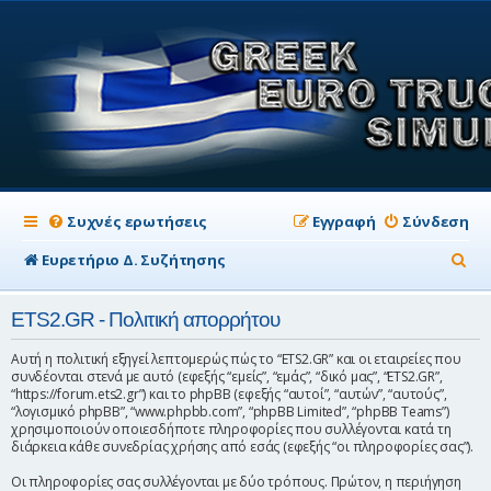
Συχνές ερωτήσεις
Εγγραφή
Σύνδεση
Α
Ευρετήριο Δ. Συζήτησης
ν
ETS2.GR - Πολιτική απορρήτου
α
ζ
Αυτή η πολιτική εξηγεί λεπτομερώς πώς το “ETS2.GR” και οι εταιρείες που
συνδέονται στενά με αυτό (εφεξής “εμείς”, “εμάς”, “δικό μας”, “ETS2.GR”,
ή
“https://forum.ets2.gr”) και το phpBB (εφεξής “αυτοί”, “αυτών”, “αυτούς”,
“λογισμικό phpBB”, “www.phpbb.com”, “phpBB Limited”, “phpBB Teams”)
τ
χρησιμοποιούν οποιεσδήποτε πληροφορίες που συλλέγονται κατά τη
διάρκεια κάθε συνεδρίας χρήσης από εσάς (εφεξής “οι πληροφορίες σας”).
η
σ
Οι πληροφορίες σας συλλέγονται με δύο τρόπους. Πρώτον, η περιήγηση