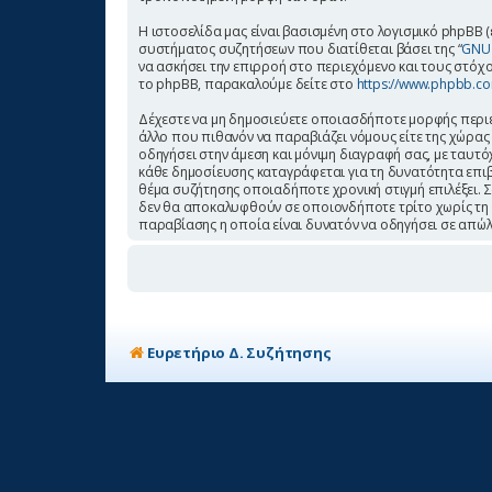
Η ιστοσελίδα μας είναι βασισμένη στο λογισμικό phpBB (ε
συστήματος συζητήσεων που διατίθεται βάσει της “
GNU 
να ασκήσει την επιρροή στο περιεχόμενο και τους στόχο
το phpBB, παρακαλούμε δείτε στο
https://www.phpbb.c
Δέχεστε να μη δημοσιεύετε οποιασδήποτε μορφής περιεχ
άλλο που πιθανόν να παραβιάζει νόμους είτε της χώρας σ
οδηγήσει στην άμεση και μόνιμη διαγραφή σας, με ταυ
κάθε δημοσίευσης καταγράφεται για τη δυνατότητα επιβολ
θέμα συζήτησης οποιαδήποτε χρονική στιγμή επιλέξει. 
δεν θα αποκαλυφθούν σε οποιονδήποτε τρίτο χωρίς τη 
παραβίασης η οποία είναι δυνατόν να οδηγήσει σε απώλ
Ευρετήριο Δ. Συζήτησης