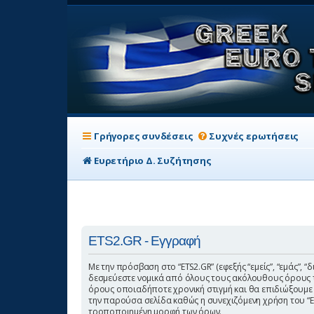
Γρήγορες συνδέσεις
Συχνές ερωτήσεις
Ευρετήριο Δ. Συζήτησης
ETS2.GR - Εγγραφή
Με την πρόσβαση στο “ETS2.GR” (εφεξής “εμείς”, “εμάς”, “
δεσμεύεστε νομικά από όλους τους ακόλουθους όρους τ
όρους οποιαδήποτε χρονική στιγμή και θα επιδιώξουμε
την παρούσα σελίδα καθώς η συνεχιζόμενη χρήση του “ET
τροποποιημένη μορφή των όρων.