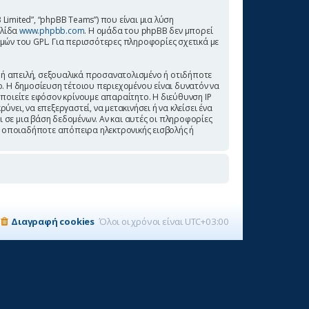
 Limited”, “phpBB Teams”) που είναι μια λύση
ελίδα
www.phpbb.com
. Η ομάδα του phpBB δεν μπορεί
σμών του GPL. Για περισσότερες πληροφορίες σχετικά με
 ή απειλή, σεξουαλικά προσανατολισμένο ή οτιδήποτε
αιο. Η δημοσίευση τέτοιου περιεχομένου είναι δυνατόν να
ποιείτε εφόσον κρίνουμε απαραίτητο. Η διεύθυνση IP
ει, να επεξεργαστεί, να μετακινήσει ή να κλείσει ένα
 σε μια βάση δεδομένων. Αν και αυτές οι πληροφορίες
α οποιαδήποτε απόπειρα ηλεκτρονικής εισβολής ή
Διαγραφή cookies
Όλοι οι χρόνοι είναι
UTC+03:00