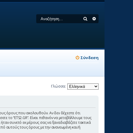
Αναζήτηση
Ειδική αναζήτηση
Σύνδεση
Γλώσσα:
πό τους όρους που ακολουθούν. Αν δεν δέχεστε ότι
ε το “ETS2.GR”. Είναι πιθανόν να μεταβάλλουμε τους
ήταν συνετό εκ μέρους σας να ξαναδιαβάζετε τακτικά
από αυτούς τους όρους με την ανανεωμένη και/ή