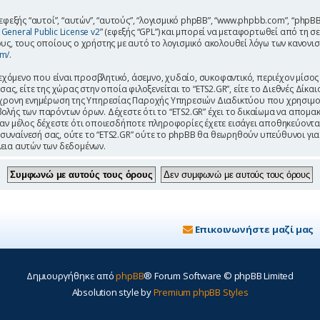
φεξής “αυτοί”, “αυτών”, “αυτούς”, “λογισμικό phpBB”, “www.phpbb.com”, “phpBB
General Public License v2
” (εφεξής “GPL”) και μπορεί να μεταφορτωθεί από τη σ
υς, τους οποίους ο χρήστης με αυτό το λογισμικό ακολουθεί λόγω των κανονι
om/
.
όμενο που είναι προσβλητικό, άσεμνο, χυδαίο, συκοφαντικό, περιέχον μίσος
ας, είτε της χώρας στην οποία φιλοξενείται το “ETS2.GR”, είτε το Διεθνές Δίκ
τόχρονη ενημέρωση της Υπηρεσίας Παροχής Υπηρεσιών Διαδικτύου που χρησιμο
ής των παρόντων όρων. Δέχεστε ότι το “ETS2.GR” έχει το δικαίωμα να απομακρύν
Σαν μέλος δέχεστε ότι οποιεσδήποτε πληροφορίες έχετε εισάγει αποθηκεύονται
συναίνεσή σας, ούτε το “ETS2.GR” ούτε το phpBB θα θεωρηθούν υπεύθυνοι γι
εια αυτών των δεδομένων.
Επικοινωνήστε μαζί μας
Δημιουργήθηκε από
phpBB
® Forum Software © phpBB Limited
Absolution style by
Premium phpBB Styles