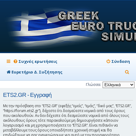
Συχνές ερωτήσεις
Σύνδεση
Α
Ευρετήριο Δ. Συζήτησης
ν
Γλώσσα:
α
ETS2.GR - Εγγραφή
ζ
Με την πρόσβαση στο “ETS2.GR” (εφεξής “εμείς”, “εμάς”, “δικό μας”, “ETS2.GR”,
ή
“https://forum.ets2.gr”), δέχεστε ότι δεσμεύεστε νομικά από τους όρους
που ακολουθούν. Αν δεν δέχεστε ότι δεσμεύεστε νομικά από όλους τους
τ
ακόλουθους όρους τότε παρακαλούμε μη δημιουργήσετε κάποιον
η
λογαριασμό και μη χρησιμοποιήσετε το “ETS2.GR”. Είναι πιθανόν να
μεταβάλλουμε τους όρους οποιαδήποτε χρονική στιγμή και θα
σ
επιδιώξουμε να σας ενημερώσουμε για αυτό με τον προσφορότερο