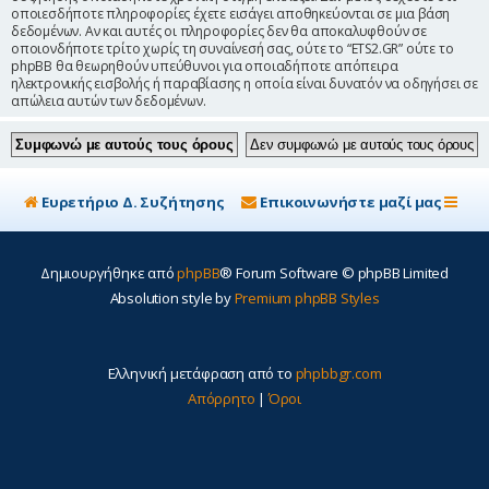
οποιεσδήποτε πληροφορίες έχετε εισάγει αποθηκεύονται σε μια βάση
δεδομένων. Αν και αυτές οι πληροφορίες δεν θα αποκαλυφθούν σε
οποιονδήποτε τρίτο χωρίς τη συναίνεσή σας, ούτε το “ETS2.GR” ούτε το
phpBB θα θεωρηθούν υπεύθυνοι για οποιαδήποτε απόπειρα
ηλεκτρονικής εισβολής ή παραβίασης η οποία είναι δυνατόν να οδηγήσει σε
απώλεια αυτών των δεδομένων.
Ευρετήριο Δ. Συζήτησης
Επικοινωνήστε μαζί μας
Δημιουργήθηκε από
phpBB
® Forum Software © phpBB Limited
Absolution style by
Premium phpBB Styles
Ελληνική μετάφραση από το
phpbbgr.com
Απόρρητο
|
Όροι