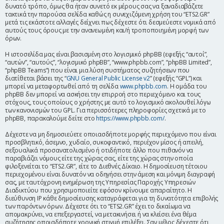
δυνατό τρόπο, όμως θα ήταν συνετό εκ μέρους σας να ξαναδιαβάζετε
η
τακτικά την παρούσα σελίδα καθώς η συνεχιζόμενη χρήση του “ETS2.GR”
μετά τις εκάστοτε αλλαγές δείχνει πως δέχεστε ότι δεσμεύεστε νομικά από
αυτούς τους όρους με την ανανεωμένη και/ή τροποποιημένη μορφή των
όρων.
Η ιστοσελίδα μας είναι βασισμένη στο λογισμικό phpBB (εφεξής “αυτοί”,
“αυτών”, “αυτούς”, “λογισμικό phpBB”, “www.phpbb.com”, “phpBB Limited”,
“phpBB Teams”) που είναι μια λύση συστήματος συζητήσεων που
διατίθεται βάσει της “
GNU General Public License v2
” (εφεξής “GPL”) και
μπορεί να μεταφορτωθεί από τη σελίδα
www.phpbb.com
. Η ομάδα του
phpBB δεν μπορεί να ασκήσει την επιρροή στο περιεχόμενο και τους
στόχους, τους οποίους ο χρήστης με αυτό το λογισμικό ακολουθεί λόγω
των κανονισμών του GPL. Για περισσότερες πληροφορίες σχετικά με το
phpBB, παρακαλούμε δείτε στο
https://www.phpbb.com/
.
Δέχεστε να μη δημοσιεύετε οποιασδήποτε μορφής περιεχόμενο που είναι
προσβλητικό, άσεμνο, χυδαίο, συκοφαντικό, περιέχον μίσος ή απειλή,
σεξουαλικά προσανατολισμένο ή οτιδήποτε άλλο που πιθανόν να
παραβιάζει νόμους είτε της χώρας σας, είτε της χώρας στην οποία
φιλοξενείται το “ETS2.GR”, είτε το Διεθνές Δίκαιο. Η δημοσίευση τέτοιου
περιεχομένου είναι δυνατόν να οδηγήσει στην άμεση και μόνιμη διαγραφή
σας, με ταυτόχρονη ενημέρωση της Υπηρεσίας Παροχής Υπηρεσιών
Διαδικτύου που χρησιμοποιείτε εφόσον κρίνουμε απαραίτητο. Η
διεύθυνση IP κάθε δημοσίευσης καταγράφεται για τη δυνατότητα επιβολής
των παρόντων όρων. Δέχεστε ότι το “ETS2.GR” έχει το δικαίωμα να
απομακρύνει, να επεξεργαστεί, να μετακινήσει ή να κλείσει ένα θέμα
συζήτησης οποιαδήποτε χρονική στιγμή επιλέξει. Σαν μέλος δέχεστε ότι