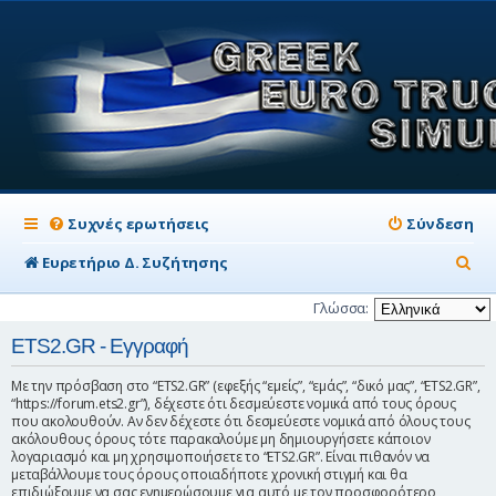
Συχνές ερωτήσεις
Σύνδεση
Α
Ευρετήριο Δ. Συζήτησης
ν
Γλώσσα:
α
ETS2.GR - Εγγραφή
ζ
Με την πρόσβαση στο “ETS2.GR” (εφεξής “εμείς”, “εμάς”, “δικό μας”, “ETS2.GR”,
ή
“https://forum.ets2.gr”), δέχεστε ότι δεσμεύεστε νομικά από τους όρους
που ακολουθούν. Αν δεν δέχεστε ότι δεσμεύεστε νομικά από όλους τους
τ
ακόλουθους όρους τότε παρακαλούμε μη δημιουργήσετε κάποιον
η
λογαριασμό και μη χρησιμοποιήσετε το “ETS2.GR”. Είναι πιθανόν να
μεταβάλλουμε τους όρους οποιαδήποτε χρονική στιγμή και θα
σ
επιδιώξουμε να σας ενημερώσουμε για αυτό με τον προσφορότερο