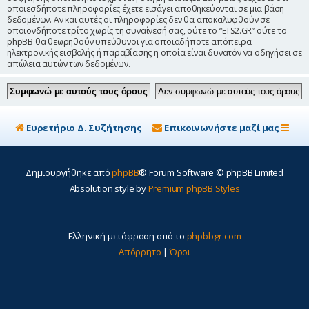
οποιεσδήποτε πληροφορίες έχετε εισάγει αποθηκεύονται σε μια βάση
δεδομένων. Αν και αυτές οι πληροφορίες δεν θα αποκαλυφθούν σε
οποιονδήποτε τρίτο χωρίς τη συναίνεσή σας, ούτε το “ETS2.GR” ούτε το
phpBB θα θεωρηθούν υπεύθυνοι για οποιαδήποτε απόπειρα
ηλεκτρονικής εισβολής ή παραβίασης η οποία είναι δυνατόν να οδηγήσει σε
απώλεια αυτών των δεδομένων.
Ευρετήριο Δ. Συζήτησης
Επικοινωνήστε μαζί μας
Δημιουργήθηκε από
phpBB
® Forum Software © phpBB Limited
Absolution style by
Premium phpBB Styles
Ελληνική μετάφραση από το
phpbbgr.com
Απόρρητο
|
Όροι