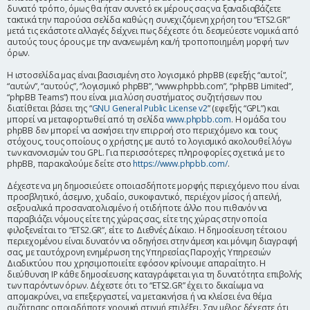
δυνατό τρόπο, όμως θα ήταν συνετό εκ μέρους σας να ξαναδιαβάζετε
η
τακτικά την παρούσα σελίδα καθώς η συνεχιζόμενη χρήση του “ETS2.GR”
μετά τις εκάστοτε αλλαγές δείχνει πως δέχεστε ότι δεσμεύεστε νομικά από
αυτούς τους όρους με την ανανεωμένη και/ή τροποποιημένη μορφή των
όρων.
Η ιστοσελίδα μας είναι βασισμένη στο λογισμικό phpBB (εφεξής “αυτοί”,
“αυτών”, “αυτούς”, “λογισμικό phpBB”, “www.phpbb.com”, “phpBB Limited”,
“phpBB Teams”) που είναι μια λύση συστήματος συζητήσεων που
διατίθεται βάσει της “
GNU General Public License v2
” (εφεξής “GPL”) και
μπορεί να μεταφορτωθεί από τη σελίδα
www.phpbb.com
. Η ομάδα του
phpBB δεν μπορεί να ασκήσει την επιρροή στο περιεχόμενο και τους
στόχους, τους οποίους ο χρήστης με αυτό το λογισμικό ακολουθεί λόγω
των κανονισμών του GPL. Για περισσότερες πληροφορίες σχετικά με το
phpBB, παρακαλούμε δείτε στο
https://www.phpbb.com/
.
Δέχεστε να μη δημοσιεύετε οποιασδήποτε μορφής περιεχόμενο που είναι
προσβλητικό, άσεμνο, χυδαίο, συκοφαντικό, περιέχον μίσος ή απειλή,
σεξουαλικά προσανατολισμένο ή οτιδήποτε άλλο που πιθανόν να
παραβιάζει νόμους είτε της χώρας σας, είτε της χώρας στην οποία
φιλοξενείται το “ETS2.GR”, είτε το Διεθνές Δίκαιο. Η δημοσίευση τέτοιου
περιεχομένου είναι δυνατόν να οδηγήσει στην άμεση και μόνιμη διαγραφή
σας, με ταυτόχρονη ενημέρωση της Υπηρεσίας Παροχής Υπηρεσιών
Διαδικτύου που χρησιμοποιείτε εφόσον κρίνουμε απαραίτητο. Η
διεύθυνση IP κάθε δημοσίευσης καταγράφεται για τη δυνατότητα επιβολής
των παρόντων όρων. Δέχεστε ότι το “ETS2.GR” έχει το δικαίωμα να
απομακρύνει, να επεξεργαστεί, να μετακινήσει ή να κλείσει ένα θέμα
συζήτησης οποιαδήποτε χρονική στιγμή επιλέξει. Σαν μέλος δέχεστε ότι