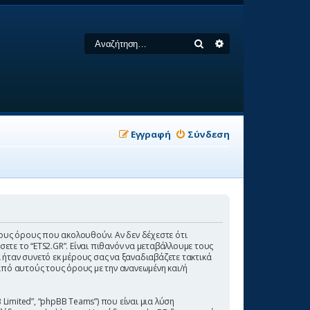
Αναζήτηση
Ειδική αναζήτηση
Εγγραφή
Σύνδεση
πό τους όρους που ακολουθούν. Αν δεν δέχεστε ότι
ε το “ETS2.GR”. Είναι πιθανόν να μεταβάλλουμε τους
ήταν συνετό εκ μέρους σας να ξαναδιαβάζετε τακτικά
από αυτούς τους όρους με την ανανεωμένη και/ή
 Limited”, “phpBB Teams”) που είναι μια λύση