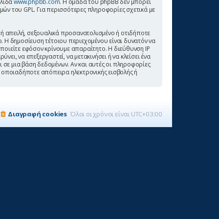
ελίδα
www.phpbb.com
. Η ομάδα του phpBB δεν μπορεί
σμών του GPL. Για περισσότερες πληροφορίες σχετικά με
 ή απειλή, σεξουαλικά προσανατολισμένο ή οτιδήποτε
αιο. Η δημοσίευση τέτοιου περιεχομένου είναι δυνατόν να
ποιείτε εφόσον κρίνουμε απαραίτητο. Η διεύθυνση IP
ει, να επεξεργαστεί, να μετακινήσει ή να κλείσει ένα
 σε μια βάση δεδομένων. Αν και αυτές οι πληροφορίες
α οποιαδήποτε απόπειρα ηλεκτρονικής εισβολής ή
Διαγραφή cookies
Όλοι οι χρόνοι είναι
UTC+03:00