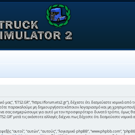
δικό μας”, “ETS2.GR”, “https://forum.ets2.gr”), δέχεστε ότι δεσμεύεστε νομικά α
ότε παρακαλούμε μη δημιουργήσετε κάποιον λογαριασμό και μη χρησιμοποιήσετ
 να σας ενημερώσουμε για αυτό με τον προσφορότερο δυνατό τρόπο, όμως θα 
S2.GR” μετά τις εκάστοτε αλλαγές δείχνει πως δέχεστε ότι δεσμεύεστε νομικά 
φεξής “αυτοί”, “αυτών”, “αυτούς”, “λογισμικό phpBB”, “www.phpbb.com”, “phpBB