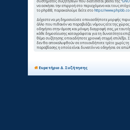
συστήματος συζητήσεων που διατίθεται βάσει της “
GNU 
να ασκήσει την επιρροή στο περιεχόμενο και τους στόχο
το phpBB, παρακαλούμε δείτε στο
https://www.phpbb.c
Δέχεστε να μη δημοσιεύετε οποιασδήποτε μορφής περιεχ
άλλο που πιθανόν να παραβιάζει νόμους είτε της χώρας σ
οδηγήσει στην άμεση και μόνιμη διαγραφή σας, με ταυ
κάθε δημοσίευσης καταγράφεται για τη δυνατότητα επιβολ
θέμα συζήτησης οποιαδήποτε χρονική στιγμή επιλέξει. 
δεν θα αποκαλυφθούν σε οποιονδήποτε τρίτο χωρίς τη 
παραβίασης η οποία είναι δυνατόν να οδηγήσει σε απώλ
Ευρετήριο Δ. Συζήτησης