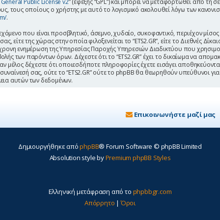
General Public License v2
” (εφεξής “GPL”) και μπορεί να μεταφορτωθεί από τη σ
υς, τους οποίους ο χρήστης με αυτό το λογισμικό ακολουθεί λόγω των κανονι
om/
.
όμενο που είναι προσβλητικό, άσεμνο, χυδαίο, συκοφαντικό, περιέχον μίσος
ας, είτε της χώρας στην οποία φιλοξενείται το “ETS2.GR”, είτε το Διεθνές Δίκ
τόχρονη ενημέρωση της Υπηρεσίας Παροχής Υπηρεσιών Διαδικτύου που χρησιμο
ής των παρόντων όρων. Δέχεστε ότι το “ETS2.GR” έχει το δικαίωμα να απομακρύν
Σαν μέλος δέχεστε ότι οποιεσδήποτε πληροφορίες έχετε εισάγει αποθηκεύονται
συναίνεσή σας, ούτε το “ETS2.GR” ούτε το phpBB θα θεωρηθούν υπεύθυνοι γι
εια αυτών των δεδομένων.
Επικοινωνήστε μαζί μας
Δημιουργήθηκε από
phpBB
® Forum Software © phpBB Limited
Absolution style by
Premium phpBB Styles
Ελληνική μετάφραση από το
phpbbgr.com
Απόρρητο
|
Όροι