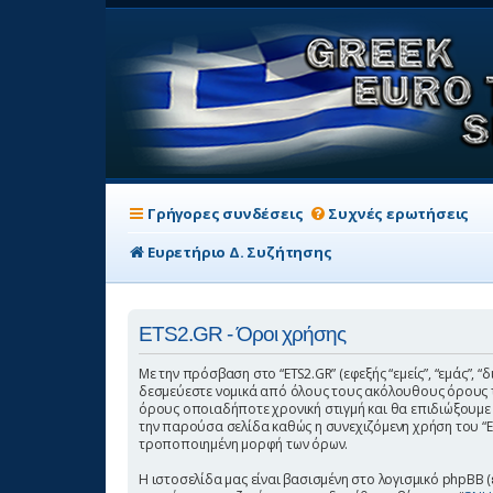
Γρήγορες συνδέσεις
Συχνές ερωτήσεις
Ευρετήριο Δ. Συζήτησης
ETS2.GR - Όροι χρήσης
Με την πρόσβαση στο “ETS2.GR” (εφεξής “εμείς”, “εμάς”, “
δεσμεύεστε νομικά από όλους τους ακόλουθους όρους τ
όρους οποιαδήποτε χρονική στιγμή και θα επιδιώξουμε
την παρούσα σελίδα καθώς η συνεχιζόμενη χρήση του “ET
τροποποιημένη μορφή των όρων.
Η ιστοσελίδα μας είναι βασισμένη στο λογισμικό phpBB (ε