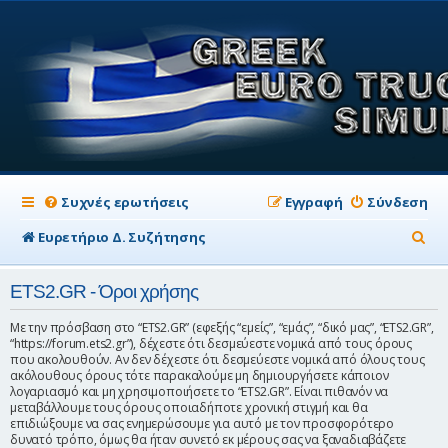
Συχνές ερωτήσεις
Εγγραφή
Σύνδεση
Α
Ευρετήριο Δ. Συζήτησης
ν
ETS2.GR - Όροι χρήσης
α
ζ
Με την πρόσβαση στο “ETS2.GR” (εφεξής “εμείς”, “εμάς”, “δικό μας”, “ETS2.GR”,
“https://forum.ets2.gr”), δέχεστε ότι δεσμεύεστε νομικά από τους όρους
ή
που ακολουθούν. Αν δεν δέχεστε ότι δεσμεύεστε νομικά από όλους τους
ακόλουθους όρους τότε παρακαλούμε μη δημιουργήσετε κάποιον
τ
λογαριασμό και μη χρησιμοποιήσετε το “ETS2.GR”. Είναι πιθανόν να
μεταβάλλουμε τους όρους οποιαδήποτε χρονική στιγμή και θα
η
επιδιώξουμε να σας ενημερώσουμε για αυτό με τον προσφορότερο
σ
δυνατό τρόπο, όμως θα ήταν συνετό εκ μέρους σας να ξαναδιαβάζετε