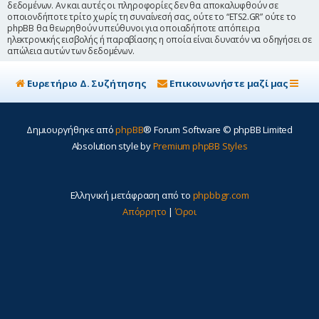
δεδομένων. Αν και αυτές οι πληροφορίες δεν θα αποκαλυφθούν σε
οποιονδήποτε τρίτο χωρίς τη συναίνεσή σας, ούτε το “ETS2.GR” ούτε το
phpBB θα θεωρηθούν υπεύθυνοι για οποιαδήποτε απόπειρα
ηλεκτρονικής εισβολής ή παραβίασης η οποία είναι δυνατόν να οδηγήσει σε
απώλεια αυτών των δεδομένων.
Ευρετήριο Δ. Συζήτησης
Επικοινωνήστε μαζί μας
Δημιουργήθηκε από
phpBB
® Forum Software © phpBB Limited
Absolution style by
Premium phpBB Styles
Ελληνική μετάφραση από το
phpbbgr.com
Απόρρητο
|
Όροι