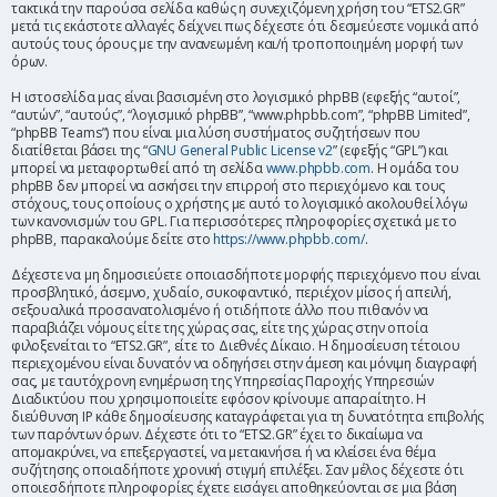
τακτικά την παρούσα σελίδα καθώς η συνεχιζόμενη χρήση του “ETS2.GR”
η
μετά τις εκάστοτε αλλαγές δείχνει πως δέχεστε ότι δεσμεύεστε νομικά από
αυτούς τους όρους με την ανανεωμένη και/ή τροποποιημένη μορφή των
όρων.
Η ιστοσελίδα μας είναι βασισμένη στο λογισμικό phpBB (εφεξής “αυτοί”,
“αυτών”, “αυτούς”, “λογισμικό phpBB”, “www.phpbb.com”, “phpBB Limited”,
“phpBB Teams”) που είναι μια λύση συστήματος συζητήσεων που
διατίθεται βάσει της “
GNU General Public License v2
” (εφεξής “GPL”) και
μπορεί να μεταφορτωθεί από τη σελίδα
www.phpbb.com
. Η ομάδα του
phpBB δεν μπορεί να ασκήσει την επιρροή στο περιεχόμενο και τους
στόχους, τους οποίους ο χρήστης με αυτό το λογισμικό ακολουθεί λόγω
των κανονισμών του GPL. Για περισσότερες πληροφορίες σχετικά με το
phpBB, παρακαλούμε δείτε στο
https://www.phpbb.com/
.
Δέχεστε να μη δημοσιεύετε οποιασδήποτε μορφής περιεχόμενο που είναι
προσβλητικό, άσεμνο, χυδαίο, συκοφαντικό, περιέχον μίσος ή απειλή,
σεξουαλικά προσανατολισμένο ή οτιδήποτε άλλο που πιθανόν να
παραβιάζει νόμους είτε της χώρας σας, είτε της χώρας στην οποία
φιλοξενείται το “ETS2.GR”, είτε το Διεθνές Δίκαιο. Η δημοσίευση τέτοιου
περιεχομένου είναι δυνατόν να οδηγήσει στην άμεση και μόνιμη διαγραφή
σας, με ταυτόχρονη ενημέρωση της Υπηρεσίας Παροχής Υπηρεσιών
Διαδικτύου που χρησιμοποιείτε εφόσον κρίνουμε απαραίτητο. Η
διεύθυνση IP κάθε δημοσίευσης καταγράφεται για τη δυνατότητα επιβολής
των παρόντων όρων. Δέχεστε ότι το “ETS2.GR” έχει το δικαίωμα να
απομακρύνει, να επεξεργαστεί, να μετακινήσει ή να κλείσει ένα θέμα
συζήτησης οποιαδήποτε χρονική στιγμή επιλέξει. Σαν μέλος δέχεστε ότι
οποιεσδήποτε πληροφορίες έχετε εισάγει αποθηκεύονται σε μια βάση