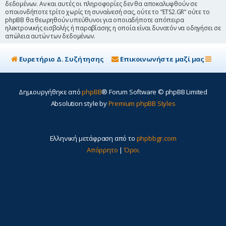
δεδομένων. Αν και αυτές οι πληροφορίες δεν θα αποκαλυφθούν σε
οποιονδήποτε τρίτο χωρίς τη συναίνεσή σας, ούτε το “ETS2.GR” ούτε το
phpBB θα θεωρηθούν υπεύθυνοι για οποιαδήποτε απόπειρα
ηλεκτρονικής εισβολής ή παραβίασης η οποία είναι δυνατόν να οδηγήσει σε
απώλεια αυτών των δεδομένων.
Ευρετήριο Δ. Συζήτησης
Επικοινωνήστε μαζί μας
Δημιουργήθηκε από
phpBB
® Forum Software © phpBB Limited
Absolution style by
Premium phpBB Styles
Ελληνική μετάφραση από το
phpbbgr.com
Απόρρητο
|
Όροι