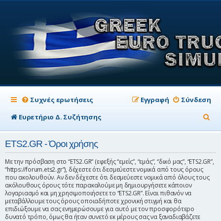
Συχνές ερωτήσεις
Εγγραφή
Σύνδεση
Α
Ευρετήριο Δ. Συζήτησης
ν
ETS2.GR - Όροι χρήσης
α
ζ
Με την πρόσβαση στο “ETS2.GR” (εφεξής “εμείς”, “εμάς”, “δικό μας”, “ETS2.GR”,
“https://forum.ets2.gr”), δέχεστε ότι δεσμεύεστε νομικά από τους όρους
ή
που ακολουθούν. Αν δεν δέχεστε ότι δεσμεύεστε νομικά από όλους τους
ακόλουθους όρους τότε παρακαλούμε μη δημιουργήσετε κάποιον
τ
λογαριασμό και μη χρησιμοποιήσετε το “ETS2.GR”. Είναι πιθανόν να
μεταβάλλουμε τους όρους οποιαδήποτε χρονική στιγμή και θα
η
επιδιώξουμε να σας ενημερώσουμε για αυτό με τον προσφορότερο
σ
δυνατό τρόπο, όμως θα ήταν συνετό εκ μέρους σας να ξαναδιαβάζετε