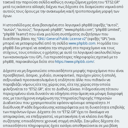
τακτικά την παρούσα σελίδα καθώς η συνεχιζόμενη χρήση του “ETS2.GR”
η
μετά τις εκάστοτε αλλαγές δείχνει πως δέχεστε ότι δεσμεύεστε νομικά από
αυτούς τους όρους με την ανανεωμένη και/ή τροποποιημένη μορφή των
όρων.
Η ιστοσελίδα μας είναι βασισμένη στο λογισμικό phpBB (εφεξής “αυτοί”,
“αυτών”, “αυτούς”, “λογισμικό phpBB”, “www.phpbb.com”, “phpBB Limited”,
“phpBB Teams”) που είναι μια λύση συστήματος συζητήσεων που
διατίθεται βάσει της “
GNU General Public License v2
” (εφεξής “GPL”) και
μπορεί να μεταφορτωθεί από τη σελίδα
www.phpbb.com
. Η ομάδα του
phpBB δεν μπορεί να ασκήσει την επιρροή στο περιεχόμενο και τους
στόχους, τους οποίους ο χρήστης με αυτό το λογισμικό ακολουθεί λόγω
των κανονισμών του GPL. Για περισσότερες πληροφορίες σχετικά με το
phpBB, παρακαλούμε δείτε στο
https://www.phpbb.com/
.
Δέχεστε να μη δημοσιεύετε οποιασδήποτε μορφής περιεχόμενο που είναι
προσβλητικό, άσεμνο, χυδαίο, συκοφαντικό, περιέχον μίσος ή απειλή,
σεξουαλικά προσανατολισμένο ή οτιδήποτε άλλο που πιθανόν να
παραβιάζει νόμους είτε της χώρας σας, είτε της χώρας στην οποία
φιλοξενείται το “ETS2.GR”, είτε το Διεθνές Δίκαιο. Η δημοσίευση τέτοιου
περιεχομένου είναι δυνατόν να οδηγήσει στην άμεση και μόνιμη διαγραφή
σας, με ταυτόχρονη ενημέρωση της Υπηρεσίας Παροχής Υπηρεσιών
Διαδικτύου που χρησιμοποιείτε εφόσον κρίνουμε απαραίτητο. Η
διεύθυνση IP κάθε δημοσίευσης καταγράφεται για τη δυνατότητα επιβολής
των παρόντων όρων. Δέχεστε ότι το “ETS2.GR” έχει το δικαίωμα να
απομακρύνει, να επεξεργαστεί, να μετακινήσει ή να κλείσει ένα θέμα
συζήτησης οποιαδήποτε χρονική στιγμή επιλέξει. Σαν μέλος δέχεστε ότι
οποιεσδήποτε πληροφορίες έχετε εισάγει αποθηκεύονται σε μια βάση