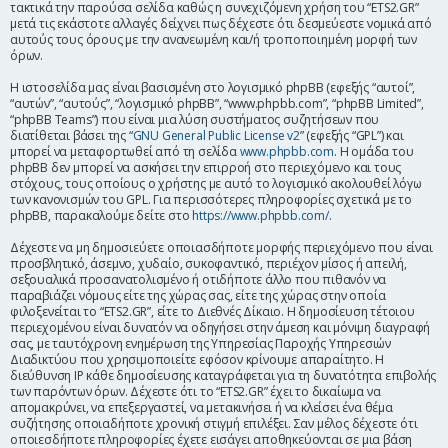
τακτικά την παρούσα σελίδα καθώς η συνεχιζόμενη χρήση του “ETS2.GR”
η
μετά τις εκάστοτε αλλαγές δείχνει πως δέχεστε ότι δεσμεύεστε νομικά από
αυτούς τους όρους με την ανανεωμένη και/ή τροποποιημένη μορφή των
όρων.
Η ιστοσελίδα μας είναι βασισμένη στο λογισμικό phpBB (εφεξής “αυτοί”,
“αυτών”, “αυτούς”, “λογισμικό phpBB”, “www.phpbb.com”, “phpBB Limited”,
“phpBB Teams”) που είναι μια λύση συστήματος συζητήσεων που
διατίθεται βάσει της “
GNU General Public License v2
” (εφεξής “GPL”) και
μπορεί να μεταφορτωθεί από τη σελίδα
www.phpbb.com
. Η ομάδα του
phpBB δεν μπορεί να ασκήσει την επιρροή στο περιεχόμενο και τους
στόχους, τους οποίους ο χρήστης με αυτό το λογισμικό ακολουθεί λόγω
των κανονισμών του GPL. Για περισσότερες πληροφορίες σχετικά με το
phpBB, παρακαλούμε δείτε στο
https://www.phpbb.com/
.
Δέχεστε να μη δημοσιεύετε οποιασδήποτε μορφής περιεχόμενο που είναι
προσβλητικό, άσεμνο, χυδαίο, συκοφαντικό, περιέχον μίσος ή απειλή,
σεξουαλικά προσανατολισμένο ή οτιδήποτε άλλο που πιθανόν να
παραβιάζει νόμους είτε της χώρας σας, είτε της χώρας στην οποία
φιλοξενείται το “ETS2.GR”, είτε το Διεθνές Δίκαιο. Η δημοσίευση τέτοιου
περιεχομένου είναι δυνατόν να οδηγήσει στην άμεση και μόνιμη διαγραφή
σας, με ταυτόχρονη ενημέρωση της Υπηρεσίας Παροχής Υπηρεσιών
Διαδικτύου που χρησιμοποιείτε εφόσον κρίνουμε απαραίτητο. Η
διεύθυνση IP κάθε δημοσίευσης καταγράφεται για τη δυνατότητα επιβολής
των παρόντων όρων. Δέχεστε ότι το “ETS2.GR” έχει το δικαίωμα να
απομακρύνει, να επεξεργαστεί, να μετακινήσει ή να κλείσει ένα θέμα
συζήτησης οποιαδήποτε χρονική στιγμή επιλέξει. Σαν μέλος δέχεστε ότι
οποιεσδήποτε πληροφορίες έχετε εισάγει αποθηκεύονται σε μια βάση