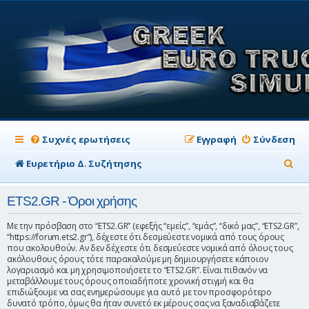
Συχνές ερωτήσεις
Εγγραφή
Σύνδεση
Α
Ευρετήριο Δ. Συζήτησης
ν
ETS2.GR - Όροι χρήσης
α
ζ
Με την πρόσβαση στο “ETS2.GR” (εφεξής “εμείς”, “εμάς”, “δικό μας”, “ETS2.GR”,
“https://forum.ets2.gr”), δέχεστε ότι δεσμεύεστε νομικά από τους όρους
ή
που ακολουθούν. Αν δεν δέχεστε ότι δεσμεύεστε νομικά από όλους τους
ακόλουθους όρους τότε παρακαλούμε μη δημιουργήσετε κάποιον
τ
λογαριασμό και μη χρησιμοποιήσετε το “ETS2.GR”. Είναι πιθανόν να
μεταβάλλουμε τους όρους οποιαδήποτε χρονική στιγμή και θα
η
επιδιώξουμε να σας ενημερώσουμε για αυτό με τον προσφορότερο
σ
δυνατό τρόπο, όμως θα ήταν συνετό εκ μέρους σας να ξαναδιαβάζετε