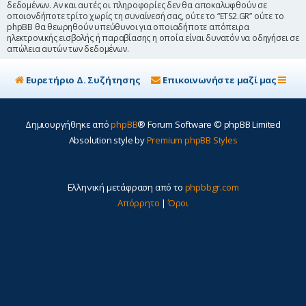
δεδομένων. Αν και αυτές οι πληροφορίες δεν θα αποκαλυφθούν σε
οποιονδήποτε τρίτο χωρίς τη συναίνεσή σας, ούτε το “ETS2.GR” ούτε το
phpBB θα θεωρηθούν υπεύθυνοι για οποιαδήποτε απόπειρα
ηλεκτρονικής εισβολής ή παραβίασης η οποία είναι δυνατόν να οδηγήσει σε
απώλεια αυτών των δεδομένων.
Ευρετήριο Δ. Συζήτησης
Επικοινωνήστε μαζί μας
Δημιουργήθηκε από
phpBB
® Forum Software © phpBB Limited
Absolution style by
Premium phpBB Styles
Ελληνική μετάφραση από το
phpbbgr.com
Απόρρητο
|
Όροι